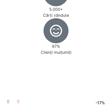
5.000+
Cărţi vândute
97%
Clienţi mulţumiţi
Vezi toate cărțile
La reducere
-17%