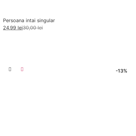
Persoana intai singular
24,99
lei
30,00
lei
Citește mai mult
-13%