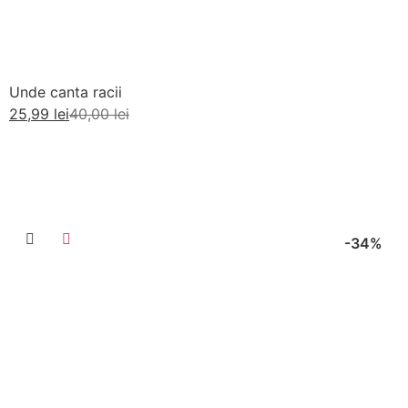
Unde canta racii
25,99
lei
40,00
lei
Adaugă în coș
-34%