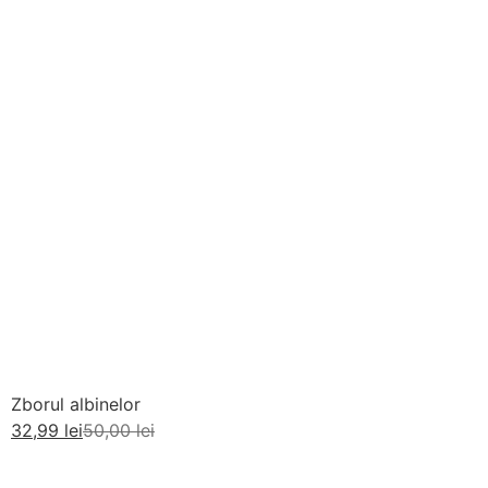
Zborul albinelor
32,99
lei
50,00
lei
Adaugă în coș