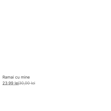
Ramai cu mine
23,99
lei
30,00
lei
Adaugă în coș