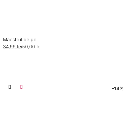
Maestrul de go
34,99
lei
50,00
lei
Adaugă în coș
-14%