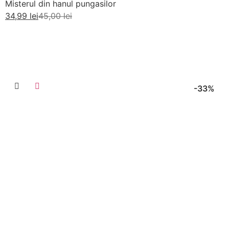
Misterul din hanul pungasilor
34,99
lei
45,00
lei
Adaugă în coș
-33%