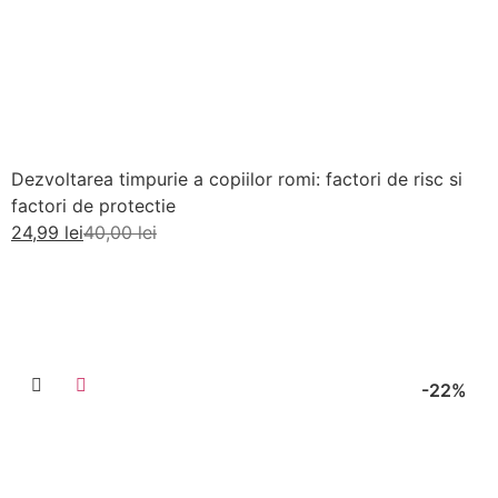
Dezvoltarea timpurie a copiilor romi: factori de risc si
factori de protectie
24,99
lei
40,00
lei
Adaugă în coș
-22%