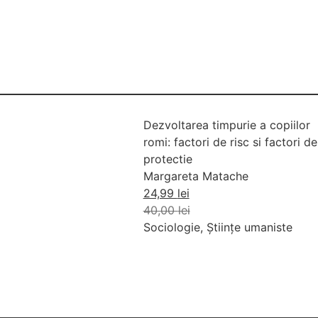
Dezvoltarea timpurie a copiilor
romi: factori de risc si factori de
protectie
Margareta Matache
24,99
lei
40,00
lei
Sociologie
,
Științe umaniste