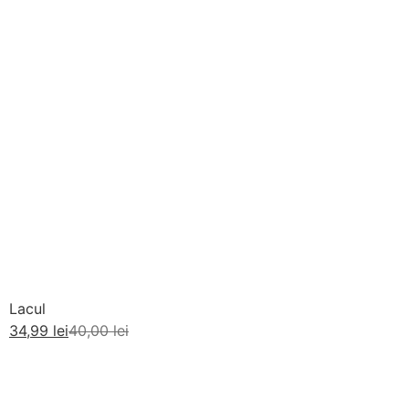
Lacul
34,99
lei
40,00
lei
Adaugă în coș