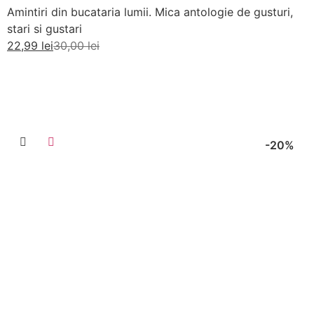
Amintiri din bucataria lumii. Mica antologie de gusturi,
stari si gustari
22,99
lei
30,00
lei
Adaugă în coș
-20%