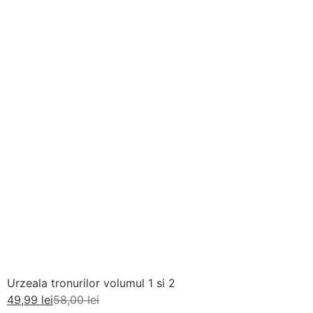
Urzeala tronurilor volumul 1 si 2
49,99
lei
58,00
lei