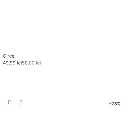
Circe
49,99
lei
58,00
lei
Adaugă în coș
-23%