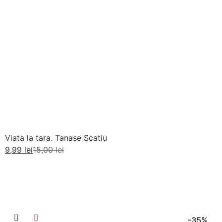
Viata la tara. Tanase Scatiu
9,99
lei
15,00
lei
Adaugă în coș
-35%