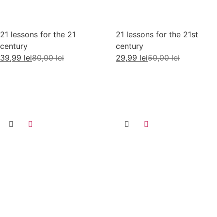
21 lessons for the 21
21 lessons for the 21st
century
century
39,99
lei
80,00
lei
29,99
lei
50,00
lei
Adaugă în coș
Citește mai mult