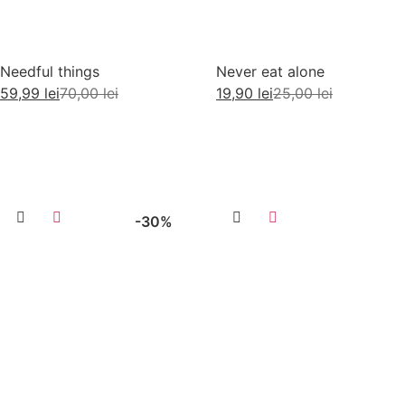
Needful things
Never eat alone
59,99
lei
70,00
lei
19,90
lei
25,00
lei
Adaugă în coș
Citește mai mult
-30%