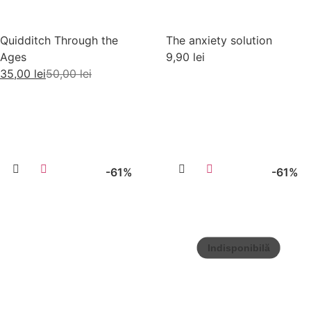
Quidditch Through the
The anxiety solution
Ages
9,90
lei
35,00
lei
50,00
lei
Adaugă în coș
Adaugă în coș
-61%
-61%