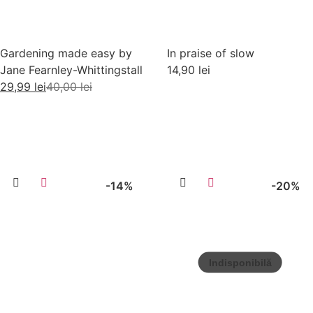
Gardening made easy by
In praise of slow
Jane Fearnley-Whittingstall
14,90
lei
29,99
lei
40,00
lei
Adaugă în coș
Citește mai mult
-14%
-20%