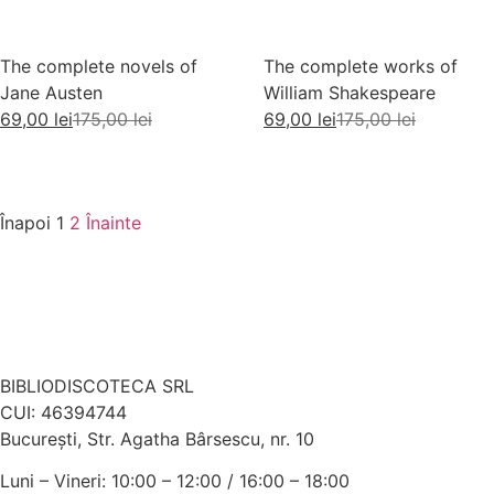
The complete novels of
The complete works of
Jane Austen
William Shakespeare
69,00
lei
175,00
lei
69,00
lei
175,00
lei
Adaugă în coș
Citește mai mult
Înapoi
1
2
Înainte
BIBLIODISCOTECA SRL
CUI: 46394744
Bucureşti, Str. Agatha Bârsescu, nr. 10
Luni – Vineri: 10:00 – 12:00 / 16:00 – 18:00