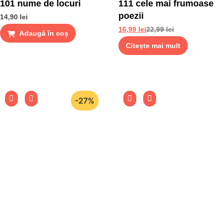
101 nume de locuri
111 cele mai frumoase
poezii
14,90
lei
16,99
lei
22,99
lei
Adaugă în coș
Citește mai mult
-27%