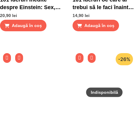
despre Einstein: Sex,
trebui să le faci înainte
Știință și Misterele
să mergi în Rai
20,90
lei
14,90
lei
Universului
Adaugă în coș
Adaugă în coș
-26%