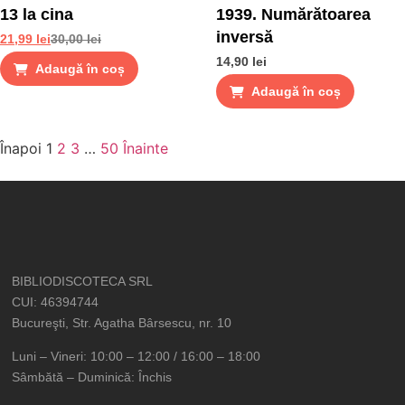
13 la cina
1939. Numărătoarea
inversă
21,99
lei
30,00
lei
14,90
lei
Adaugă în coș
Adaugă în coș
Înapoi
1
2
3
…
50
Înainte
BIBLIODISCOTECA SRL
CUI: 46394744
Bucureşti, Str. Agatha Bârsescu, nr. 10
Luni – Vineri: 10:00 – 12:00 / 16:00 – 18:00
Sâmbătă – Duminică: Închis