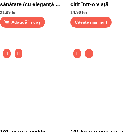
sănătate (cu eleganță și
citit într-o viață
umor demontate)
21,99
lei
14,90
lei
Adaugă în coș
Citește mai mult
101 lucruri inedite
101 lucruri oe care ar