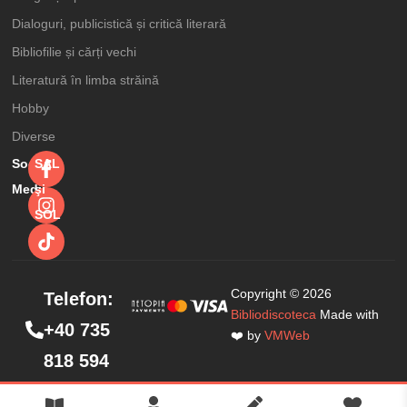
Dialoguri, publicistică și critică literară
Bibliofilie și cărți vechi
Literatură în limba străină
Hobby
Diverse
Social
SAL
Media
şi
SOL
Copyright © 2026
Telefon:
Bibliodiscoteca
Made with
+40 735
❤️ by
VMWeb
818 594