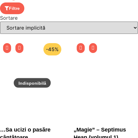
Filtre
Sortare
-45%
…Sa ucizi o pasăre
„Magie” – Septimus
cântătoare
Heap (volumul 1)