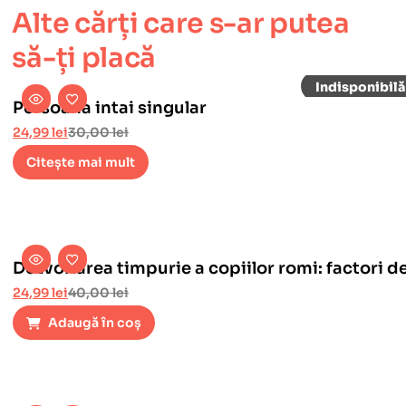
Alte cărți care s-ar putea
să-ți placă
Persoana intai singular
24,99
lei
30,00
lei
Citește mai mult
Dezvoltarea timpurie a copiilor romi: factori de
24,99
lei
40,00
lei
Adaugă în coș