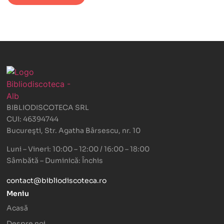
BIBLIODISCOTECA SRL
CUI: 46394744
Bucureşti, Str. Agatha Bârsescu, nr. 10
Luni – Vineri: 10:00 – 12:00 / 16:00 – 18:00
Sâmbătă – Duminică: Închis
contact@bibliodiscoteca.ro
Meniu
Acasă
Despre noi