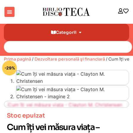
Categorii
Prima pagină
/
Dezvoltare personală şi financiară
/ Cum îți vei
🔍
-29%
Stoc epuizat
Cum îți vei măsura viața –