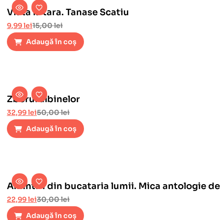
Viata la tara. Tanase Scatiu
9,99
lei
15,00
lei
Adaugă în coș
Zborul albinelor
32,99
lei
50,00
lei
Adaugă în coș
Amintiri din bucataria lumii. Mica antologie de 
22,99
lei
30,00
lei
Adaugă în coș