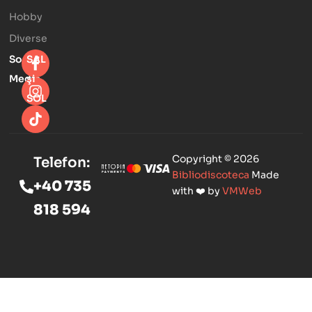
Hobby
Diverse
Social
SAL
Media
şi
SOL
Copyright © 2026
Telefon:
Bibliodiscoteca
Made
+40 735
with ❤️ by
VMWeb
818 594