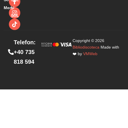
Media
şi
SOL
Copyright © 2026
Telefon:
Bibliodiscoteca
Made with
+40 735
❤️ by
VMWeb
818 594