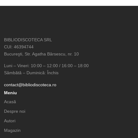
BIBLIODISCOTECA SRL
CUI: 46394744
Bucureşti, Str. Agatha Bârsescu, nr. 10
Luni – Vineri: 10:00 – 12:00 / 16:00 – 18:00
Sâmbătă – Duminică: Închis
contact@bibliodiscoteca.ro
Meniu
Acasă
Despre noi
Autori
Magazin