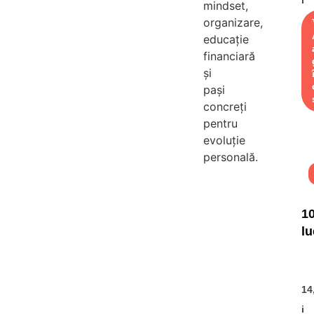
mindset,
it
organizare,
educație
financiară
și
pași
concreți
pentru
evoluție
personală.
1
lu
i 
ca
ar
14
tr
i