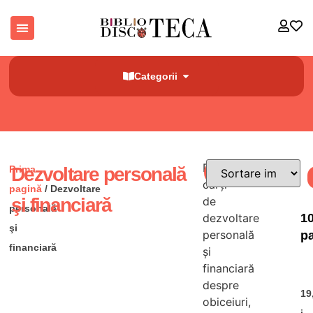
Categorii
Descoperă
Prima
Dezvoltare personală
Filtre
cărți
pagină
/ Dezvoltare
şi financiară
de
personală
1
dezvoltare
şi
personală
pa
financiară
și
pe
financiară
u 
despre
vi
19
obiceiuri,
îm
i