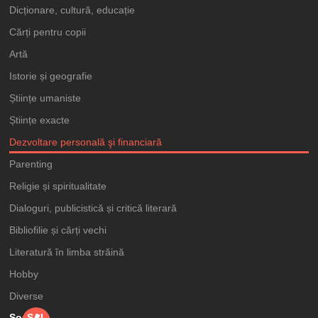
Dicționare, cultură, educație
Cărți pentru copii
Artă
Istorie și geografie
Științe umaniste
Științe exacte
Dezvoltare personală şi financiară
Parenting
Religie și spiritualitate
Dialoguri, publicistică și critică literară
Bibliofilie și cărți vechi
Literatură în limba străină
Hobby
Diverse
Social
SAL