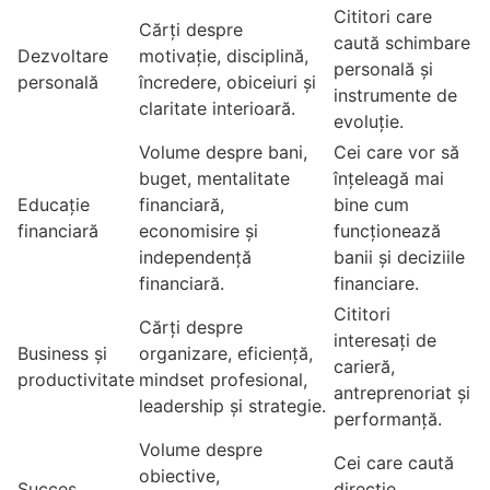
Cititori care
Cărți despre
caută schimbare
Dezvoltare
motivație, disciplină,
personală și
personală
încredere, obiceiuri și
instrumente de
claritate interioară.
evoluție.
Volume despre bani,
Cei care vor să
buget, mentalitate
înțeleagă mai
Educație
financiară,
bine cum
financiară
economisire și
funcționează
independență
banii și deciziile
financiară.
financiare.
Cititori
Cărți despre
interesați de
Business și
organizare, eficiență,
carieră,
productivitate
mindset profesional,
antreprenoriat și
leadership și strategie.
performanță.
Volume despre
Cei care caută
obiective,
Succes
direcție,