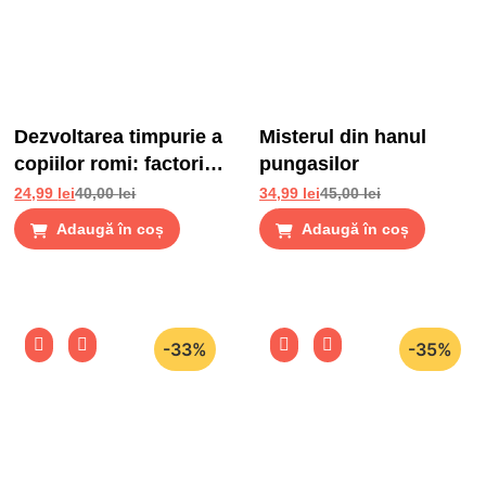
Dezvoltarea timpurie a
Misterul din hanul
copiilor romi: factori
pungasilor
de risc si factori de
24,99
lei
40,00
lei
34,99
lei
45,00
lei
protectie
Adaugă în coș
Adaugă în coș
-33%
-35%