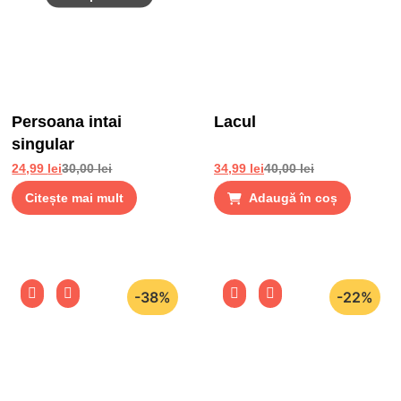
Persoana intai
Lacul
singular
24,99
lei
30,00
lei
34,99
lei
40,00
lei
Citește mai mult
Adaugă în coș
-38%
-22%