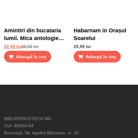
Amintiri din bucataria
Habarnam in Orașul
lumii. Mica antologie
Soarelui
de gusturi, stari si
22,99
lei
30,00
lei
29,99
lei
gustari
Adaugă în coș
Adaugă în coș
BIBLIODISCOTECA SRL
CUI: 46394744
Bucureşti, Str. Agatha Bârsescu, nr. 10