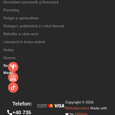
Dezvoltare personală şi financiară
Parenting
Religie și spiritualitate
Dialoguri, publicistică și critică literară
Bibliofilie și cărți vechi
Literatură în limba străină
Hobby
The kitchen
Adaugă în coș
Diverse
garden book.
Social
SAL
The Complete
Media
şi
Practical Guide
SOL
to Kitchen
34,99
lei
50,00
lei
Gardening, from
Planning and
Copyright © 2026
Telefon:
Planting to
Bibliodiscoteca
Made with
+40 735
Harvesting and
❤️ by
VMWeb