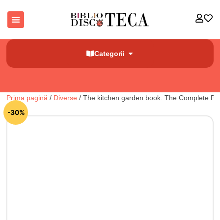
Categorii
Prima pagină
/
Diverse
/ The kitchen garden book. The Complete Prac
🔍
-30%