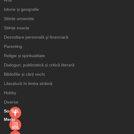
Istorie și geografie
Științe umaniste
Științe exacte
Dezvoltare personală şi financiară
Parenting
Religie și spiritualitate
Dialoguri, publicistică și critică literară
Bibliofilie și cărți vechi
Literatură în limba străină
Hobby
Diverse
Social
SAL
Media
şi
SOL