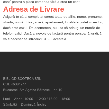
cont” pentru a plasa comanda fără a crea un cont.
Adresa de Livrare
Asigură-te că ai completat corect toate detaliile: nume, prenume,
stradă, număr, bloc, scară, apartament, localitate, județ și sector,
dacă este cazul. De asemenea, nu uita să adaugi un număr de
telefon valid. Dacă ai nevoie de factură pentru persoană juridică,
va fi necesar să introduci CUI-ul acesteia.
BIBLIODISCOTECA SRL
CUI: 46394744
Bucureşti, Str. Agatha Bârsescu, nr. 10
Luni – Vineri: 10:00 – 12:00 / 16:00 – 18:00
Sâmbătă – Duminică: Închis