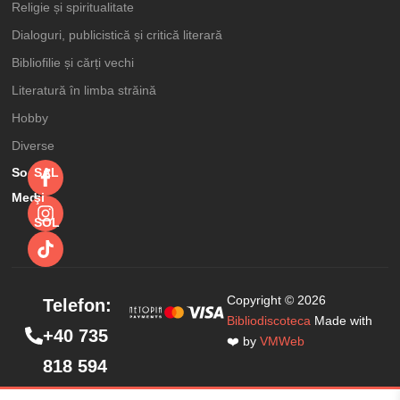
Religie și spiritualitate
Dialoguri, publicistică și critică literară
Bibliofilie și cărți vechi
Literatură în limba străină
Hobby
Diverse
Social
SAL
Media
şi
SOL
Copyright © 2026
Telefon:
Bibliodiscoteca
Made with
+40 735
❤️ by
VMWeb
818 594