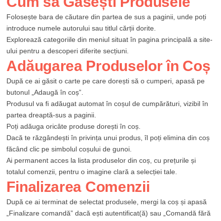
Cum să Găsești Produsele
Folosește bara de căutare din partea de sus a paginii, unde poți
introduce numele autorului sau titlul cărții dorite.
Explorează categoriile din meniul situat în pagina principală a site-
ului pentru a descoperi diferite secțiuni.
Adăugarea Produselor în Coș
După ce ai găsit o carte pe care dorești să o cumperi, apasă pe
butonul „Adaugă în coș”.
Produsul va fi adăugat automat în coșul de cumpărături, vizibil în
partea dreaptă-sus a paginii.
Poți adăuga oricâte produse dorești în coș.
Dacă te răzgândești în privința unui produs, îl poți elimina din coș
făcând clic pe simbolul coșului de gunoi.
Ai permanent acces la lista produselor din coș, cu prețurile și
totalul comenzii, pentru o imagine clară a selecției tale.
Finalizarea Comenzii
După ce ai terminat de selectat produsele, mergi la coș și apasă
„Finalizare comandă” dacă ești autentificat(ă) sau „Comandă fără