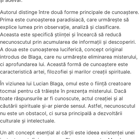
și adevăr.
Autorul distinge între două forme principale de cunoaștere.
Prima este cunoașterea paradisiacă, care urmărește să
explice lumea prin observație, analiză și clasificare.
Aceasta este specifică științei și încearcă să reducă
necunoscutul prin acumularea de informații și descoperiri.
A doua este cunoașterea luciferică, concept original
introdus de Blaga, care nu urmărește eliminarea misterului,
ci aprofundarea lui. Această formă de cunoaștere este
caracteristică artei, filozofiei și marilor creații spirituale.
În viziunea lui Lucian Blaga, omul este o ființă creatoare
tocmai pentru că trăiește în prezența misterului. Dacă
toate răspunsurile ar fi cunoscute, actul creației și al
căutării spirituale și-ar pierde sensul. Astfel, necunoscutul
nu este un obstacol, ci sursa principală a dezvoltării
culturale și intelectuale.
Un alt concept esențial al cărții este ideea existenței unei