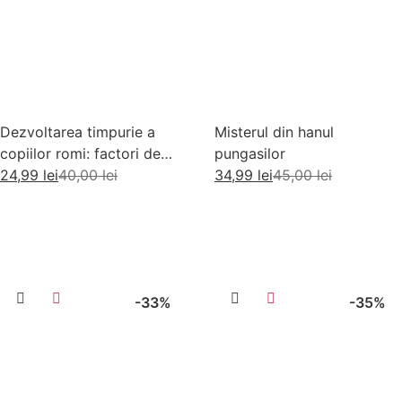
Dezvoltarea timpurie a
Misterul din hanul
copiilor romi: factori de
pungasilor
risc si factori de protectie
24,99
lei
40,00
lei
34,99
lei
45,00
lei
Adaugă în coș
Adaugă în coș
-33%
-35%