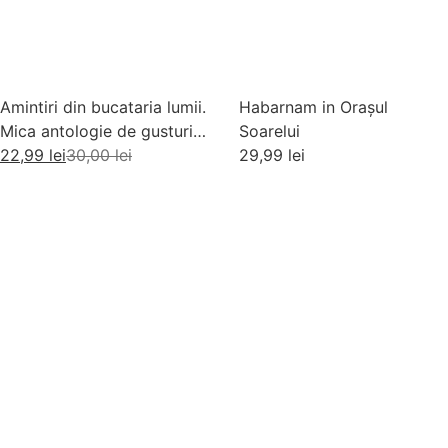
Amintiri din bucataria lumii.
Habarnam in Orașul
Mica antologie de gusturi,
Soarelui
stari si gustari
22,99
lei
30,00
lei
29,99
lei
Adaugă în coș
Adaugă în coș