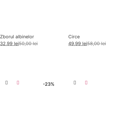
Zborul albinelor
Circe
32,99
lei
50,00
lei
49,99
lei
58,00
lei
Adaugă în coș
Adaugă în coș
-23%