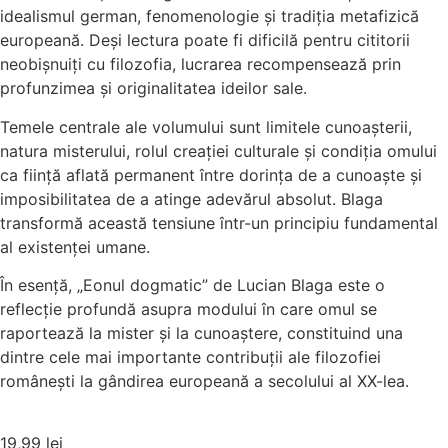
idealismul german, fenomenologie și tradiția metafizică
europeană. Deși lectura poate fi dificilă pentru cititorii
neobișnuiți cu filozofia, lucrarea recompensează prin
profunzimea și originalitatea ideilor sale.
Temele centrale ale volumului sunt limitele cunoașterii,
natura misterului, rolul creației culturale și condiția omului
ca ființă aflată permanent între dorința de a cunoaște și
imposibilitatea de a atinge adevărul absolut. Blaga
transformă această tensiune într-un principiu fundamental
al existenței umane.
În esență, „Eonul dogmatic” de Lucian Blaga este o
reflecție profundă asupra modului în care omul se
raportează la mister și la cunoaștere, constituind una
dintre cele mai importante contribuții ale filozofiei
românești la gândirea europeană a secolului al XX-lea.
19,99
lei