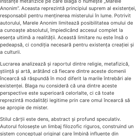
instanțe metafizice pe care Blaga o numește „Marele
Anonim”. Aceasta reprezintă principiul suprem al existenței,
responsabil pentru menținerea misterului în lume. Potrivit
autorului, Marele Anonim limitează posibilitatea omului de
a cunoaște absolutul, împiedicând accesul complet la
esența ultimă a realității. Această limitare nu este însă o
pedeapsă, ci condiția necesară pentru existența creației și
a culturii.
Lucrarea analizează și raportul dintre religie, metafizică,
știință și artă, arătând că fiecare dintre aceste domenii
încearcă să răspundă în mod diferit la marile întrebări ale
existenței. Blaga nu consideră că una dintre aceste
perspective este superioară celorlalte, ci că toate
reprezintă modalități legitime prin care omul încearcă să
se apropie de mister.
Stilul cărții este dens, abstract și profund speculativ.
Autorul folosește un limbaj filozofic riguros, construind un
sistem conceptual original care îmbină influențe din