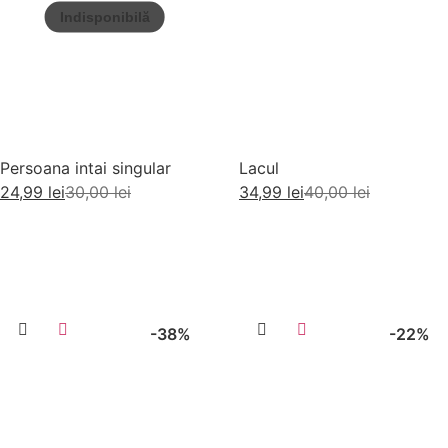
Persoana intai singular
Lacul
24,99
lei
30,00
lei
34,99
lei
40,00
lei
Citește mai mult
Adaugă în coș
-38%
-22%