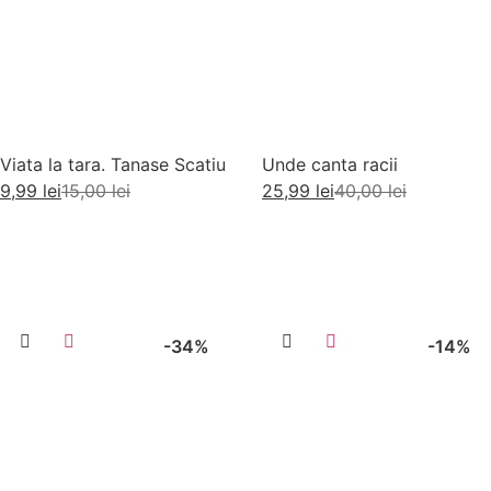
Viata la tara. Tanase Scatiu
Unde canta racii
9,99
lei
15,00
lei
25,99
lei
40,00
lei
Adaugă în coș
Adaugă în coș
-34%
-14%