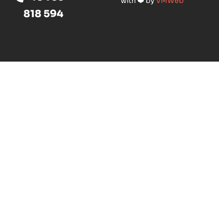
with ❤️ by
VMWeb
818 594