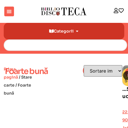
Categorii
Foarte bună
Prima
Filtre
-
pagină
/ Stare
carte / Foarte
…
bună
uc
o
p
22
e
9
c
le