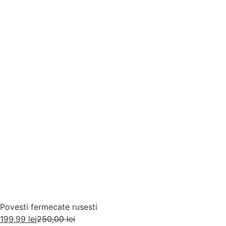
Povesti fermecate rusesti
199,99
lei
250,00
lei