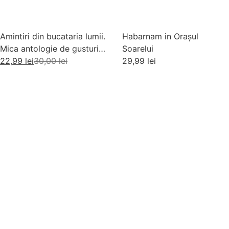
Amintiri din bucataria lumii.
Habarnam in Orașul
Mica antologie de gusturi,
Soarelui
stari si gustari
22,99
lei
30,00
lei
29,99
lei
Adaugă în coș
Adaugă în coș