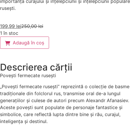
importanța curajului și înțelepciunii și înțelepciunii populare
rusești.
199,99
lei
250,00
lei
1 în stoc
Adaugă în coș
Descrierea cărții
Povești fermecate rusești
„Povești fermecate rusești” reprezintă o colecție de basme
tradiționale din folclorul rus, transmise oral de-a lungul
generațiilor și culese de autori precum Alexandr Afanasiev.
Aceste povești sunt populate de personaje fantastice și
simbolice, care reflectă lupta dintre bine și rău, curajul,
inteligența și destinul.