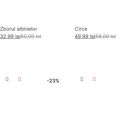
Zborul albinelor
Circe
32,99
lei
50,00
lei
49,99
lei
58,00
lei
Adaugă în coș
Adaugă în coș
-23%