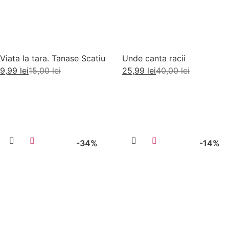
Viata la tara. Tanase Scatiu
Unde canta racii
9,99
lei
15,00
lei
25,99
lei
40,00
lei
Adaugă în coș
Adaugă în coș
-34%
-14%