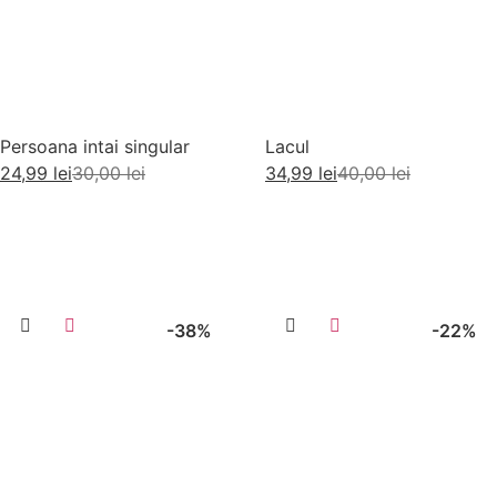
Persoana intai singular
Lacul
24,99
lei
30,00
lei
34,99
lei
40,00
lei
Citește mai mult
Adaugă în coș
-38%
-22%