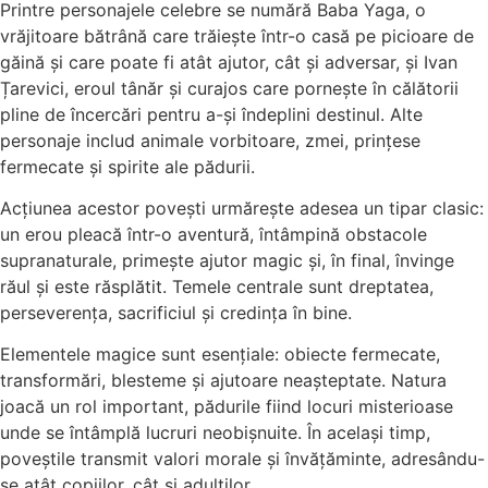
Printre personajele celebre se numără Baba Yaga, o
vrăjitoare bătrână care trăiește într-o casă pe picioare de
găină și care poate fi atât ajutor, cât și adversar, și Ivan
Țarevici, eroul tânăr și curajos care pornește în călătorii
pline de încercări pentru a-și îndeplini destinul. Alte
personaje includ animale vorbitoare, zmei, prințese
fermecate și spirite ale pădurii.
Acțiunea acestor povești urmărește adesea un tipar clasic:
un erou pleacă într-o aventură, întâmpină obstacole
supranaturale, primește ajutor magic și, în final, învinge
răul și este răsplătit. Temele centrale sunt dreptatea,
perseverența, sacrificiul și credința în bine.
Elementele magice sunt esențiale: obiecte fermecate,
transformări, blesteme și ajutoare neașteptate. Natura
joacă un rol important, pădurile fiind locuri misterioase
unde se întâmplă lucruri neobișnuite. În același timp,
poveștile transmit valori morale și învățăminte, adresându-
se atât copiilor, cât și adulților.