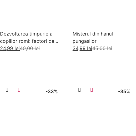
Dezvoltarea timpurie a
Misterul din hanul
copiilor romi: factori de
pungasilor
risc si factori de protectie
24,99
lei
40,00
lei
34,99
lei
45,00
lei
Adaugă în coș
Adaugă în coș
-33%
-35%