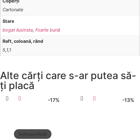
Coperţi
Cartonate
Stare
bogat ilustrata
,
Foarte bună
Raft, coloană, rând
5,1,1
Alte cărți care s-ar putea să-
ți placă
-17%
-13%