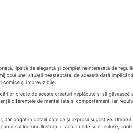
ată, lipsită de eleganță și complet neinteresată de regulil
mijlocul unei situații neașteptate, de această dată implicând
ri comice și imprevizibile.
ărilor create de aceste creaturi neplăcute și să găsească sol
vidență diferențele de mentalitate și comportament, iar rez
r, dar bogat în detalii comice și expresii sugestive. Umorul e
ot parcursul lecturii. Ilustrațiile, acolo unde sunt incluse, co