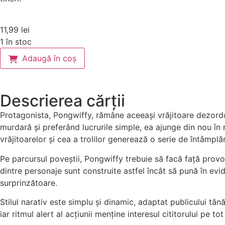
11,99
lei
1 în stoc
Adaugă în coș
Descrierea cărții
Protagonista, Pongwiffy, rămâne aceeași vrăjitoare dezordon
murdară și preferând lucrurile simple, ea ajunge din nou în 
vrăjitoarelor și cea a trolilor generează o serie de întâmplă
Pe parcursul poveștii, Pongwiffy trebuie să facă față provoc
dintre personaje sunt construite astfel încât să pună în e
surprinzătoare.
Stilul narativ este simplu și dinamic, adaptat publicului tână
iar ritmul alert al acțiunii menține interesul cititorului pe t