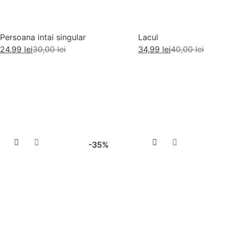
Persoana intai singular
Lacul
24,99
lei
30,00
lei
34,99
lei
40,00
lei
Citește mai mult
Adaugă în coș
-35%