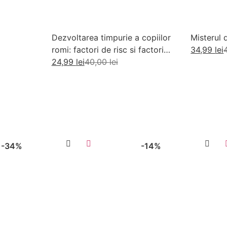
Dezvoltarea timpurie a copiilor
Misterul 
romi: factori de risc si factori
34,99
lei
de protectie
24,99
lei
40,00
lei
Ad
Adaugă în coș
-34%
-14%