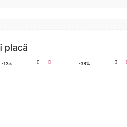
i placă
-13%
-38%