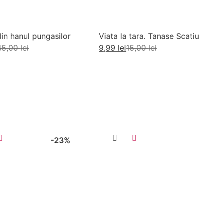
din hanul pungasilor
Viata la tara. Tanase Scatiu
45,00
lei
9,99
lei
15,00
lei
augă în coș
Adaugă în coș
-23%