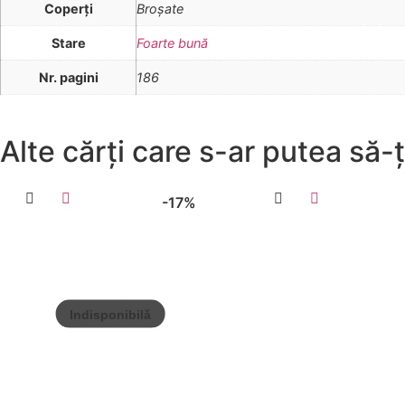
Coperţi
Broşate
Stare
Foarte bună
Nr. pagini
186
Alte cărți care s-ar putea să-ț
-17%