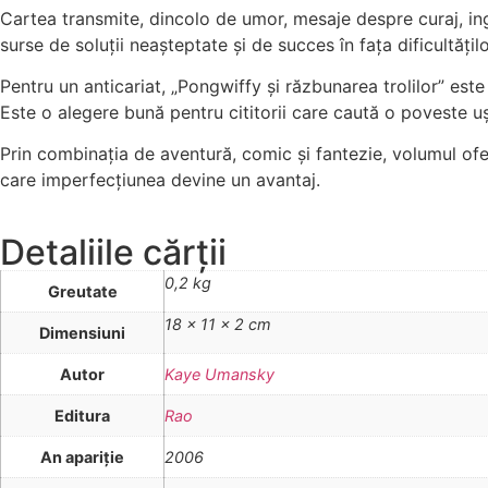
Cartea transmite, dincolo de umor, mesaje despre curaj, ing
surse de soluții neașteptate și de succes în fața dificultățilo
Pentru un anticariat, „Pongwiffy și răzbunarea trolilor” este 
Este o alegere bună pentru cititorii care caută o poveste u
Prin combinația de aventură, comic și fantezie, volumul ofer
care imperfecțiunea devine un avantaj.
Detaliile cărții
0,2 kg
Greutate
18 × 11 × 2 cm
Dimensiuni
Autor
Kaye Umansky
Editura
Rao
An apariţie
2006