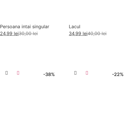
Persoana intai singular
Lacul
24,99
lei
30,00
lei
34,99
lei
40,00
lei
Citește mai mult
Adaugă în coș
-38%
-22%