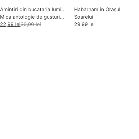
Amintiri din bucataria lumii.
Habarnam in Orașul
Mica antologie de gusturi,
Soarelui
stari si gustari
22,99
lei
30,00
lei
29,99
lei
Adaugă în coș
Adaugă în coș