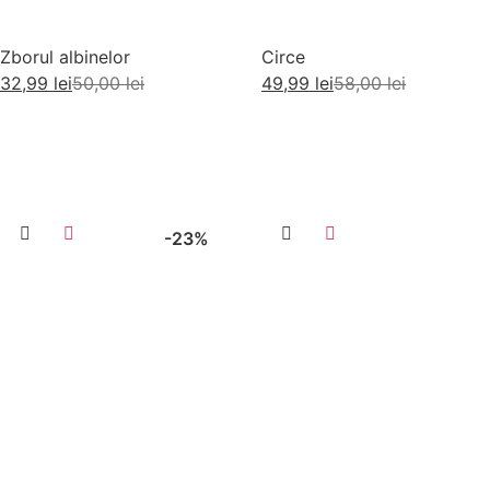
Zborul albinelor
Circe
32,99
lei
50,00
lei
49,99
lei
58,00
lei
Adaugă în coș
Adaugă în coș
-23%