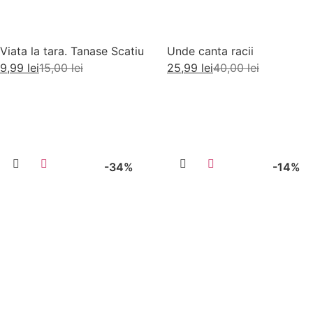
Viata la tara. Tanase Scatiu
Unde canta racii
9,99
lei
15,00
lei
25,99
lei
40,00
lei
Adaugă în coș
Adaugă în coș
-34%
-14%