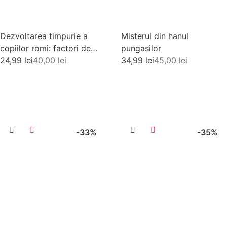
Dezvoltarea timpurie a
Misterul din hanul
copiilor romi: factori de
pungasilor
risc si factori de protectie
24,99
lei
40,00
lei
34,99
lei
45,00
lei
Adaugă în coș
Adaugă în coș
-33%
-35%