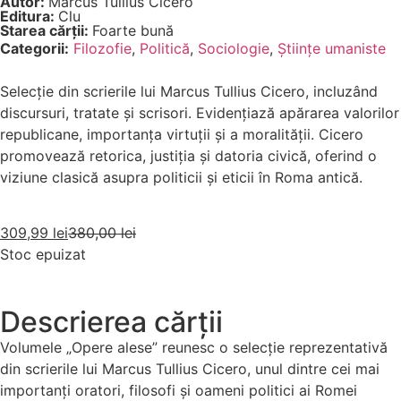
Autor:
Marcus Tullius Cicero
Editura:
Clu
Starea cărții:
Foarte bună
Categorii:
Filozofie
,
Politică
,
Sociologie
,
Științe umaniste
Selecție din scrierile lui Marcus Tullius Cicero, incluzând
discursuri, tratate și scrisori. Evidențiază apărarea valorilor
republicane, importanța virtuții și a moralității. Cicero
promovează retorica, justiția și datoria civică, oferind o
viziune clasică asupra politicii și eticii în Roma antică.
309,99
lei
380,00
lei
Stoc epuizat
Descrierea cărții
Volumele „Opere alese” reunesc o selecție reprezentativă
din scrierile lui Marcus Tullius Cicero, unul dintre cei mai
importanți oratori, filosofi și oameni politici ai Romei