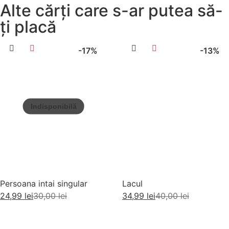
Alte cărți care s-ar putea să-
ți placă
-17%
-13%
Persoana intai singular
Lacul
24,99
lei
30,00
lei
34,99
lei
40,00
lei
Citește mai mult
Adaugă în coș