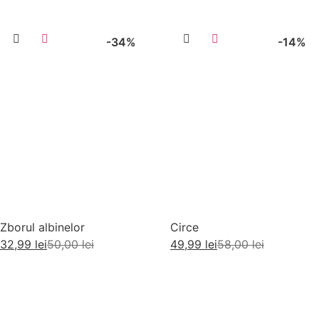
-34%
-14%
Zborul albinelor
Circe
32,99
lei
50,00
lei
49,99
lei
58,00
lei
Adaugă în coș
Adaugă în coș