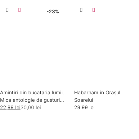
-23%
Amintiri din bucataria lumii.
Habarnam in Orașul
Mica antologie de gusturi,
Soarelui
stari si gustari
22,99
lei
30,00
lei
29,99
lei
Adaugă în coș
Adaugă în coș