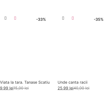
-33%
-35%
Viata la tara. Tanase Scatiu
Unde canta racii
9,99
lei
15,00
lei
25,99
lei
40,00
lei
Adaugă în coș
Adaugă în coș