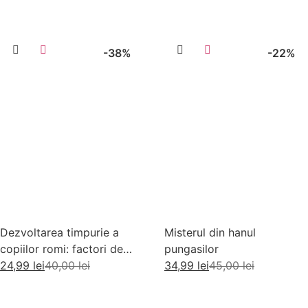
-38%
-22%
Dezvoltarea timpurie a
Misterul din hanul
copiilor romi: factori de
pungasilor
risc si factori de protectie
24,99
lei
40,00
lei
34,99
lei
45,00
lei
Adaugă în coș
Adaugă în coș