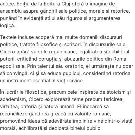
antice. Ediția de la Editura Cluj oferă o imagine de
ansamblu asupra gândirii sale politice, morale și retorice,
punând în evidență stilul său riguros și argumentarea
logică.
Textele incluse acoperă mai multe domenii: discursuri
politice, tratate filosofice și scrisori. În discursurile sale,
Cicero apără valorile republicane, legalitatea și echilibrul
puterii, criticând corupția și abuzurile politice din Roma
epocii sale. Prin talentul său oratoric, el urmărește nu doar
să convingă, ci și să educe publicul, considerând retorica
un instrument esențial al vieții civice.
În lucrările filosofice, precum cele inspirate de stoicism și
academism, Cicero explorează teme precum fericirea,
virtutea, datoria și natura umană. El încearcă să
reconcilieze gândirea greacă cu valorile romane,
promovând ideea că adevărata împlinire vine dintr-o viață
morală, echilibrată și dedicată binelui public.