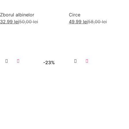
Zborul albinelor
Circe
32,99
lei
50,00
lei
49,99
lei
58,00
lei
Adaugă în coș
Adaugă în coș
-23%