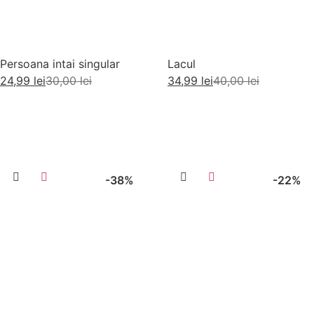
Persoana intai singular
Lacul
24,99
lei
30,00
lei
34,99
lei
40,00
lei
Citește mai mult
Adaugă în coș
-38%
-22%