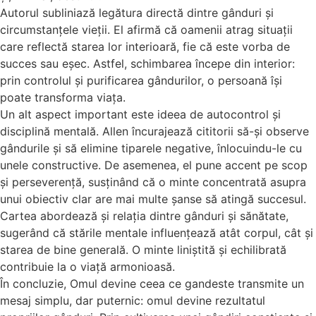
Autorul subliniază legătura directă dintre gânduri și
circumstanțele vieții. El afirmă că oamenii atrag situații
care reflectă starea lor interioară, fie că este vorba de
succes sau eșec. Astfel, schimbarea începe din interior:
prin controlul și purificarea gândurilor, o persoană își
poate transforma viața.
Un alt aspect important este ideea de autocontrol și
disciplină mentală. Allen încurajează cititorii să-și observe
gândurile și să elimine tiparele negative, înlocuindu-le cu
unele constructive. De asemenea, el pune accent pe scop
și perseverență, susținând că o minte concentrată asupra
unui obiectiv clar are mai multe șanse să atingă succesul.
Cartea abordează și relația dintre gânduri și sănătate,
sugerând că stările mentale influențează atât corpul, cât și
starea de bine generală. O minte liniștită și echilibrată
contribuie la o viață armonioasă.
În concluzie, Omul devine ceea ce gandeste transmite un
mesaj simplu, dar puternic: omul devine rezultatul