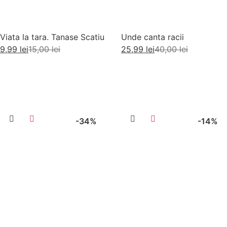
Viata la tara. Tanase Scatiu
Unde canta racii
9,99
lei
15,00
lei
25,99
lei
40,00
lei
Adaugă în coș
Adaugă în coș
-34%
-14%