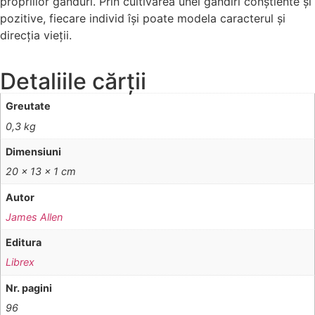
propriilor gânduri. Prin cultivarea unei gândiri conștiente și
pozitive, fiecare individ își poate modela caracterul și
direcția vieții.
Detaliile cărții
Greutate
0,3 kg
Dimensiuni
20 × 13 × 1 cm
Autor
James Allen
Editura
Librex
Nr. pagini
96