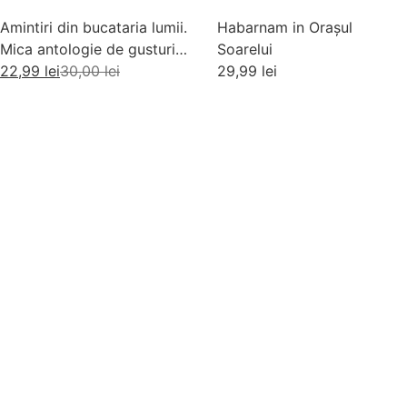
Amintiri din bucataria lumii.
Habarnam in Orașul
Mica antologie de gusturi,
Soarelui
stari si gustari
22,99
lei
30,00
lei
29,99
lei
Adaugă în coș
Adaugă în coș