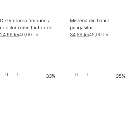
Dezvoltarea timpurie a
Misterul din hanul
copiilor romi: factori de
pungasilor
risc si factori de protectie
24,99
lei
40,00
lei
34,99
lei
45,00
lei
Adaugă în coș
Adaugă în coș
-33%
-35%