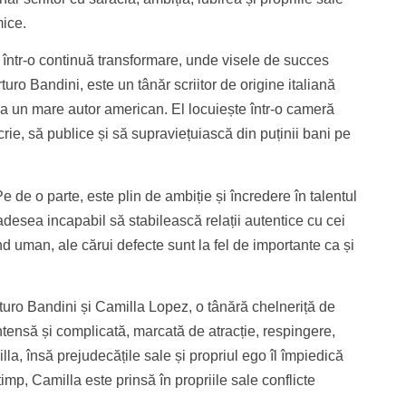
mice.
 într-o continuă transformare, unde visele de succes
uro Bandini, este un tânăr scriitor de origine italiană
ca un mare autor american. El locuiește într-o cameră
rie, să publice și să supraviețuiască din puținii bani pe
 de o parte, este plin de ambiție și încredere în talentul
i adesea incapabil să stabilească relații autentice cu cei
d uman, ale cărui defecte sunt la fel de importante ca și
rturo Bandini și Camilla Lopez, o tânără chelneriță de
intensă și complicată, marcată de atracție, respingere,
lla, însă prejudecățile sale și propriul ego îl împiedică
imp, Camilla este prinsă în propriile sale conflicte