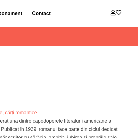
bonament
Contact
, cărți romantice
rat una dintre capodoperele literaturii americane a
Publicat în 1939, romanul face parte din ciclul dedicat
ăr scriitor cu sărăcia, ambiția, iubirea și propriile sale