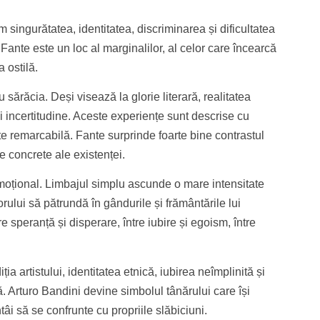
singurătatea, identitatea, discriminarea și dificultatea
ante este un loc al marginalilor, al celor care încearcă
 ostilă.
u sărăcia. Deși visează la glorie literară, realitatea
i incertitudine. Aceste experiențe sunt descrise cu
te remarcabilă. Fante surprinde foarte bine contrastul
le concrete ale existenței.
 emoțional. Limbajul simplu ascunde o mare intensitate
orului să pătrundă în gândurile și frământările lui
 speranță și disperare, între iubire și egoism, între
ia artistului, identitatea etnică, iubirea neîmplinită și
 Arturo Bandini devine simbolul tânărului care își
âi să se confrunte cu propriile slăbiciuni.