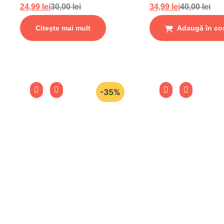
24,99
lei
30,00
lei
34,99
lei
40,00
lei
Citește mai mult
Adaugă în co
-35%