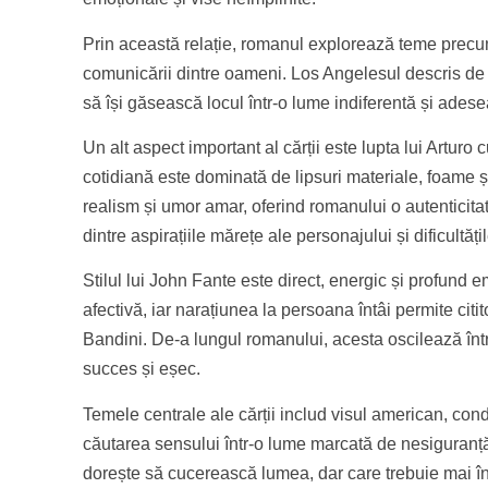
Prin această relație, romanul explorează teme precum 
comunicării dintre oameni. Los Angelesul descris de F
să își găsească locul într-o lume indiferentă și adesea
Un alt aspect important al cărții este lupta lui Arturo c
cotidiană este dominată de lipsuri materiale, foame ș
realism și umor amar, oferind romanului o autenticita
dintre aspirațiile mărețe ale personajului și dificultăți
Stilul lui John Fante este direct, energic și profund
afectivă, iar narațiunea la persoana întâi permite citit
Bandini. De-a lungul romanului, acesta oscilează între
succes și eșec.
Temele centrale ale cărții includ visul american, condiț
căutarea sensului într-o lume marcată de nesiguranță.
dorește să cucerească lumea, dar care trebuie mai înt