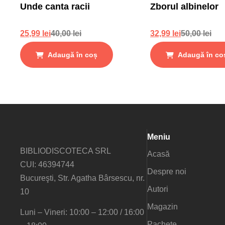
Unde canta racii
Zborul albinelor
25,99
lei
40,00
lei
32,99
lei
50,00
lei
Adaugă în coș
Adaugă în co
Meniu
BIBLIODISCOTECA SRL
Acasă
CUI: 46394744
Despre noi
Bucureşti, Str. Agatha Bârsescu, nr.
Autori
10
Magazin
Luni – Vineri: 10:00 – 12:00 / 16:00
Pachete