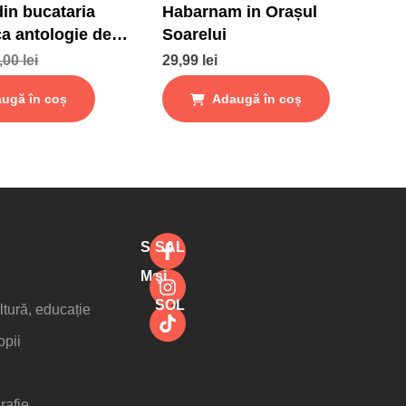
din bucataria
Habarnam in Orașul
ca antologie de
Soarelui
tari si gustari
,00
lei
29,99
lei
ugă în coș
Adaugă în coș
Social
SAL
Media
şi
SOL
ltură, educație
opii
rafie