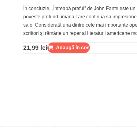
În concluzie, „Întreabă praful” de John Fante este un 
poveste profund umană care continuă să impresioneze
sale. Considerată una dintre cele mai importante oper
scriitori și rămâne un reper al literaturii americane 
21,99
lei
Adaugă în coș