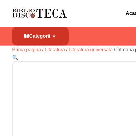
Aca
Categorii
Prima pagină
/
Literatură
/
Literatură universală
/ Întreabă 
🔍