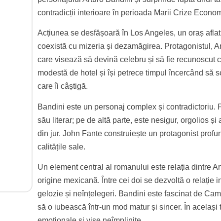
contradicții interioare în perioada Marii Crize Econo
Acțiunea se desfășoară în Los Angeles, un oraș aflat
coexistă cu mizeria și dezamăgirea. Protagonistul, Art
care visează să devină celebru și să fie recunoscut 
modestă de hotel și își petrece timpul încercând să sc
care îi câștigă.
Bandini este un personaj complex și contradictoriu. Pe
său literar; pe de altă parte, este nesigur, orgolios ș
din jur. John Fante construiește un protagonist profun
calitățile sale.
Un element central al romanului este relația dintre A
origine mexicană. Între cei doi se dezvoltă o relație 
gelozie și neînțelegeri. Bandini este fascinat de Cami
să o iubească într-un mod matur și sincer. În același t
emoționale și vise neîmplinite.