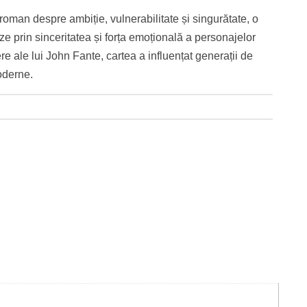
roman despre ambiție, vulnerabilitate și singurătate, o
 prin sinceritatea și forța emoțională a personajelor
e ale lui John Fante, cartea a influențat generații de
moderne.