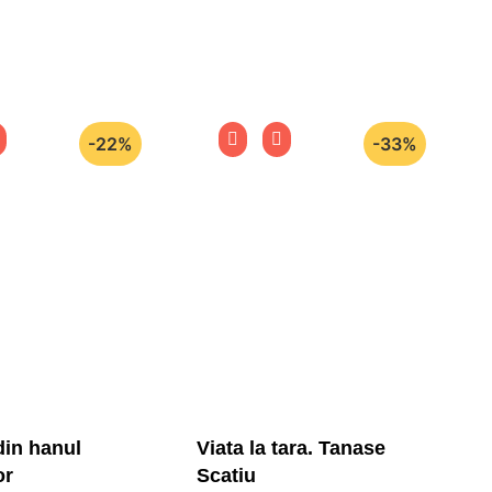
-22%
-33%
din hanul
Viata la tara. Tanase
or
Scatiu