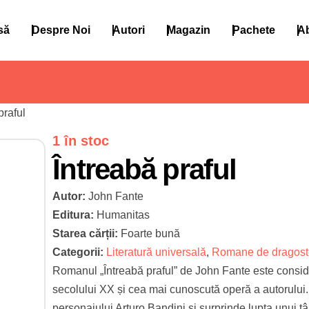
să
Despre Noi
Autori
Magazin
Pachete
A
praful
1 în stoc
Întreabă praful
Autor:
John Fante
Editura:
Humanitas
Starea cărții:
Foarte bună
Categorii:
Literatură universală
,
Romane de dragoste
Romanul „Întreabă praful” de John Fante este conside
secolului XX și cea mai cunoscută operă a autorului. 
personajului Arturo Bandini și surprinde lupta unui tân