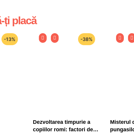
-ți placă
-13%
-38%
Dezvoltarea timpurie a
Misterul 
copiilor romi: factori de
pungasil