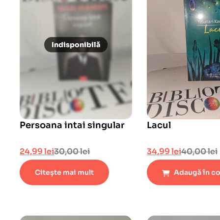
Persoana intai singular
Lacul
24,99
lei
30,00
lei
34,99
lei
40,00
lei
Citește mai mult
Adaugă în c