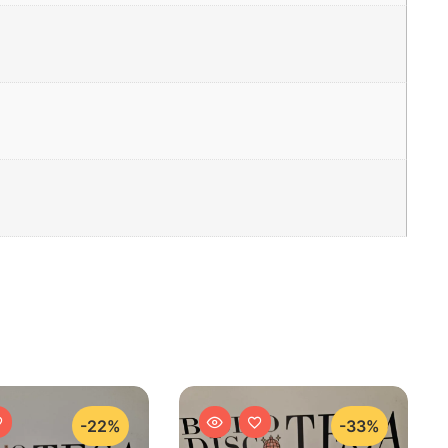
-22%
-33%