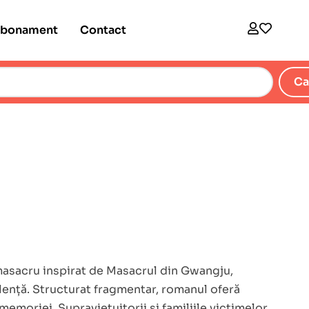
bonament
Contact
Ca
masacru inspirat de Masacrul din Gwangju,
lență. Structurat fragmentar, romanul oferă
memoriei. Supraviețuitorii și familiile victimelor