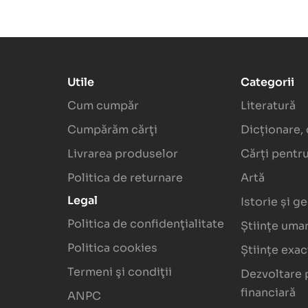
Utile
Categorii
Cum cumpăr
Literatură
Cumpărăm cărţi
Dicționare, 
Livrarea produselor
Cărți pentru
Politica de returnare
Artă
Legal
Istorie și g
Politica de confidenţialitate
Științe uma
Politica cookies
Științe exa
Termeni şi condiţii
Dezvoltare 
financiară
ANPC