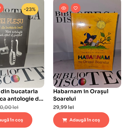
-23%
 din bucataria
Habarnam in Orașul
ica antologie de
Soarelui
stari si gustari
0,00
lei
29,99
lei
ugă în coș
Adaugă în coș