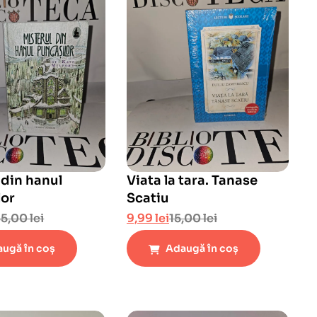
 din hanul
Viata la tara. Tanase
lor
Scatiu
45,00
lei
9,99
lei
15,00
lei
ugă în coș
Adaugă în coș