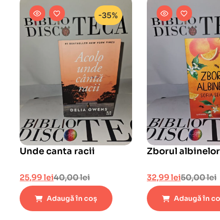
-35%
Unde canta racii
Zborul albinelor
25,99
lei
40,00
lei
32,99
lei
50,00
lei
Adaugă în coș
Adaugă în c