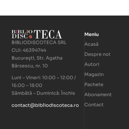
Meniu
BIBLIODISCOTECA SRL
Acasă
CUI: 46394744
Despre noi
Bucureşti, Str. Agatha
Autori
Bârsescu, nr. 10
Magazin
Luni – Vineri: 10:00 – 12:00 /
Pachete
16:00 – 18:00
Sâmbătă – Duminică: Închis
Abonament
Contact
contact@bibliodiscoteca.ro