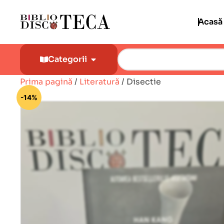
Acasă
Categorii
Prima pagină
/
Literatură
/ Disectie
🔍
-14%