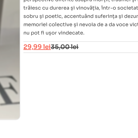
trăiesc cu durerea și vinovăția, într-o societat
sobru și poetic, accentuând suferința și dez
memoriei colective și nevoia de a da voce vict
nu pot fi ușor vindecate.
29,99
lei
35,00
lei