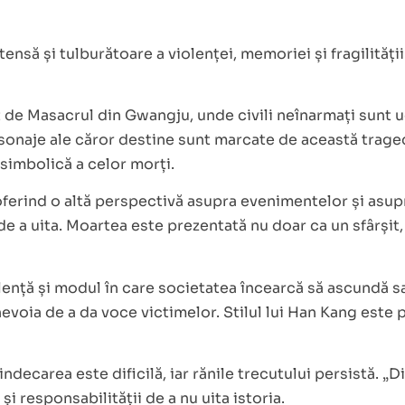
nsă și tulburătoare a violenței, memoriei și fragilități
t de Masacrul din Gwangju, unde civili neînarmați sunt u
onaje ale căror destine sunt marcate de această tragedie
 simbolică a celor morți.
 oferind o altă perspectivă asupra evenimentelor și asup
de a uita. Moartea este prezentată nu doar ca un sfârșit
ță și modul în care societatea încearcă să ascundă sau s
voia de a da voce victimelor. Stilul lui Han Kang este 
carea este dificilă, iar rănile trecutului persistă. „Dise
și responsabilității de a nu uita istoria.