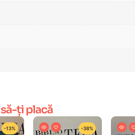
 să-ți placă
-13%
-38%