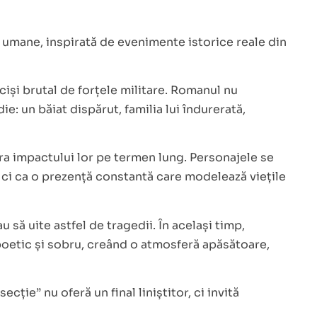
i umane, inspirată de evenimente istorice reale din
ciși brutal de forțele militare. Romanul nu
: un băiat dispărut, familia lui îndurerată,
ra impactului lor pe termen lung. Personajele se
, ci ca o prezență constantă care modelează viețile
ă uite astfel de tragedii. În același timp,
poetic și sobru, creând o atmosferă apăsătoare,
cție” nu oferă un final liniștitor, ci invită