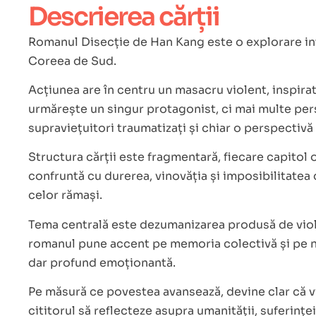
Descrierea cărții
Romanul Disecție de Han Kang este o explorare inte
Coreea de Sud.
Acțiunea are în centru un masacru violent, inspira
urmărește un singur protagonist, ci mai multe pers
supraviețuitori traumatizați și chiar o perspectivă
Structura cărții este fragmentară, fiecare capitol
confruntă cu durerea, vinovăția și imposibilitatea 
celor rămași.
Tema centrală este dezumanizarea produsă de violen
romanul pune accent pe memoria colectivă și pe ne
dar profund emoționantă.
Pe măsură ce povestea avansează, devine clar că vinde
cititorul să reflecteze asupra umanității, suferinței 