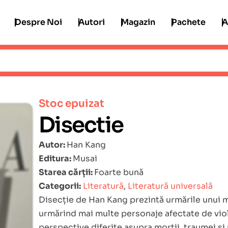
Despre Noi
Autori
Magazin
Pachete
A
Stoc epuizat
Disectie
Autor:
Han Kang
Editura:
Musai
Starea cărții:
Foarte bună
Categorii:
Literatură
,
Literatură universală
Disecție de Han Kang prezintă urmările unui 
urmărind mai multe personaje afectate de vio
perspective diferite asupra morții, traumei și 