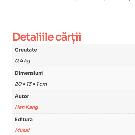
Detaliile cărții
Greutate
0,4 kg
Dimensiuni
20 × 13 × 1 cm
Autor
Han Kang
Editura
Musai