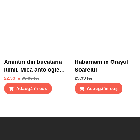
Amintiri din bucataria
Habarnam in Orașul
lumii. Mica antologie
Soarelui
de gusturi, stari si
22,99
lei
30,00
lei
29,99
lei
gustari
Adaugă în coș
Adaugă în coș