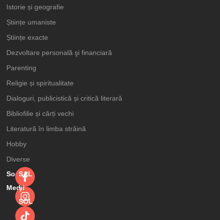
Istorie și geografie
Științe umaniste
Științe exacte
Dezvoltare personală şi financiară
Parenting
Religie și spiritualitate
Dialoguri, publicistică și critică literară
Bibliofilie și cărți vechi
Literatură în limba străină
Hobby
Diverse
Social
SAL
Media
şi
SOL