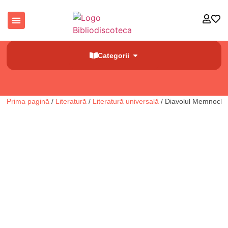
Categorii
Prima pagină
/
Literatură
/
Literatură universală
/ Diavolul Memnoch. C