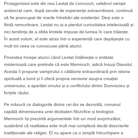
Protagonistul este din nou Lestat de Lioncourt, celebrul vampir
aristocrat care, după secole de experiențe extraordinare, continuă
să fie preocupat de marile întrebări ale existenței. Deși este o
ființă nemuritoare, Lestat nu și-a pierdut curiozitatea intelectuală și
nici tendința de a sfida limitele impuse de lumea în care trăiește.
În acest volum, el este atras într-o experiență care depășește cu
mult tot ceea ce cunoscuse până atunci.
Povestea începe atunci când Lestat întâlnește o entitate
misterioasă care pretinde că este Memnoch, adică însuși Diavolul.
Acesta îi propune vampirului o călătorie extraordinară prin istoria
spirituală a lumii și îi oferă propria versiune asupra creației
universului, a apariției omului și a conflictului dintre Dumnezeu și
forțele răului.
Pe măsură ce dialogurile dintre cei doi se dezvoltă, romanul
capătă dimensiunea unei dezbateri filozofice și teologice.
Memnoch își prezintă argumentele într-un mod surprinzător,
susținând că realitatea este mult mai complexă decât descrierile
tradiționale ale religiei. El nu apare ca o simplă întruchipare a