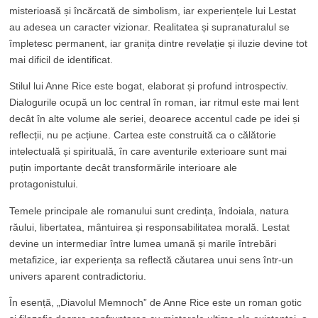
misterioasă și încărcată de simbolism, iar experiențele lui Lestat
au adesea un caracter vizionar. Realitatea și supranaturalul se
împletesc permanent, iar granița dintre revelație și iluzie devine tot
mai dificil de identificat.
Stilul lui Anne Rice este bogat, elaborat și profund introspectiv.
Dialogurile ocupă un loc central în roman, iar ritmul este mai lent
decât în alte volume ale seriei, deoarece accentul cade pe idei și
reflecții, nu pe acțiune. Cartea este construită ca o călătorie
intelectuală și spirituală, în care aventurile exterioare sunt mai
puțin importante decât transformările interioare ale
protagonistului.
Temele principale ale romanului sunt credința, îndoiala, natura
răului, libertatea, mântuirea și responsabilitatea morală. Lestat
devine un intermediar între lumea umană și marile întrebări
metafizice, iar experiența sa reflectă căutarea unui sens într-un
univers aparent contradictoriu.
În esență, „Diavolul Memnoch” de Anne Rice este un roman gotic