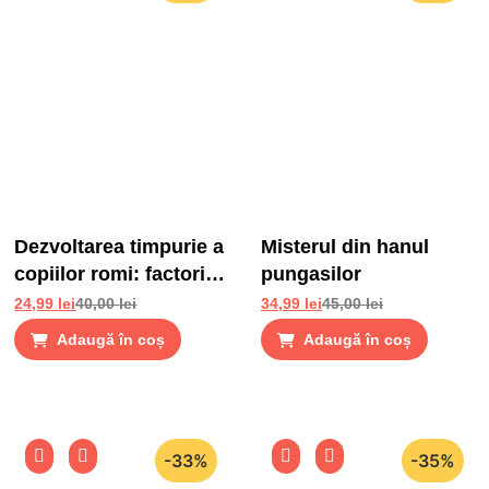
Dezvoltarea timpurie a
Misterul din hanul
copiilor romi: factori
pungasilor
de risc si factori de
24,99
lei
40,00
lei
34,99
lei
45,00
lei
protectie
Adaugă în coș
Adaugă în coș
-33%
-35%