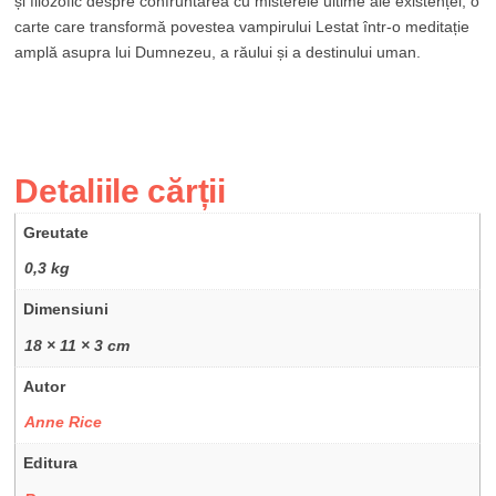
și filozofic despre confruntarea cu misterele ultime ale existenței, o
carte care transformă povestea vampirului Lestat într-o meditație
amplă asupra lui Dumnezeu, a răului și a destinului uman.
Detaliile cărții
Greutate
0,3 kg
Dimensiuni
18 × 11 × 3 cm
Autor
Anne Rice
Editura