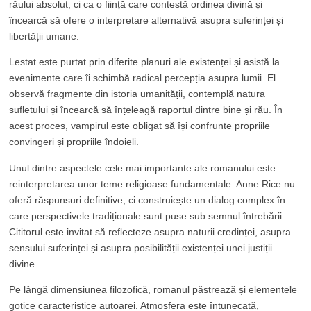
răului absolut, ci ca o ființă care contestă ordinea divină și
încearcă să ofere o interpretare alternativă asupra suferinței și
libertății umane.
Lestat este purtat prin diferite planuri ale existenței și asistă la
evenimente care îi schimbă radical percepția asupra lumii. El
observă fragmente din istoria umanității, contemplă natura
sufletului și încearcă să înțeleagă raportul dintre bine și rău. În
acest proces, vampirul este obligat să își confrunte propriile
convingeri și propriile îndoieli.
Unul dintre aspectele cele mai importante ale romanului este
reinterpretarea unor teme religioase fundamentale. Anne Rice nu
oferă răspunsuri definitive, ci construiește un dialog complex în
care perspectivele tradiționale sunt puse sub semnul întrebării.
Cititorul este invitat să reflecteze asupra naturii credinței, asupra
sensului suferinței și asupra posibilității existenței unei justiții
divine.
Pe lângă dimensiunea filozofică, romanul păstrează și elementele
gotice caracteristice autoarei. Atmosfera este întunecată,