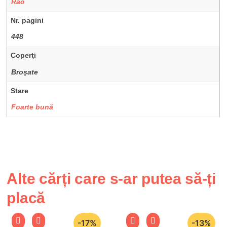
Rao
Nr. pagini
448
Coperţi
Broşate
Stare
Foarte bună
Alte cărți care s-ar putea să-ți
placă
-17%
-13%