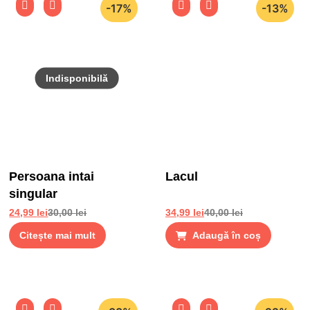
-17%
-13%
Persoana intai
Lacul
singular
24,99
lei
30,00
lei
34,99
lei
40,00
lei
Citește mai mult
Adaugă în coș