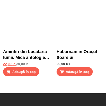
Amintiri din bucataria
Habarnam in Orașul
lumii. Mica antologie
Soarelui
de gusturi, stari si
22,99
lei
30,00
lei
29,99
lei
gustari
Adaugă în coș
Adaugă în coș