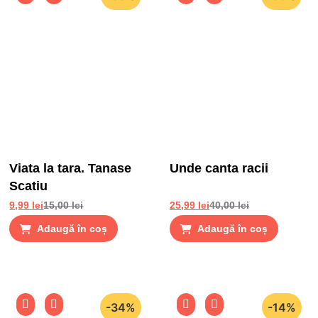
Viata la tara. Tanase
Unde canta racii
Scatiu
9,99
lei
15,00
lei
25,99
lei
40,00
lei
Adaugă în coș
Adaugă în coș
-34%
-14%