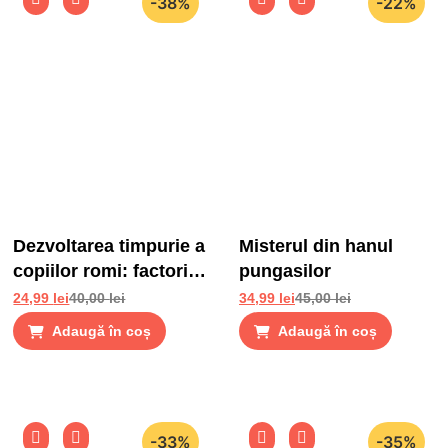
-38%
-22%
Dezvoltarea timpurie a
Misterul din hanul
copiilor romi: factori
pungasilor
de risc si factori de
24,99
lei
40,00
lei
34,99
lei
45,00
lei
protectie
Adaugă în coș
Adaugă în coș
-33%
-35%