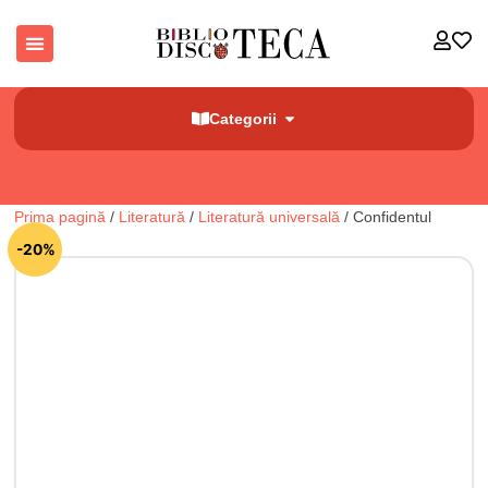
Categorii
Prima pagină
/
Literatură
/
Literatură universală
/ Confidentul
🔍
-20%