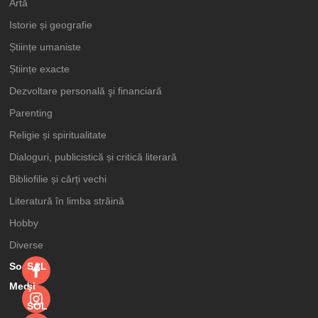
Artă
Istorie și geografie
Științe umaniste
Științe exacte
Dezvoltare personală şi financiară
Parenting
Religie și spiritualitate
Dialoguri, publicistică și critică literară
Bibliofilie și cărți vechi
Literatură în limba străină
Hobby
Diverse
Social
SAL
Media
şi
SOL