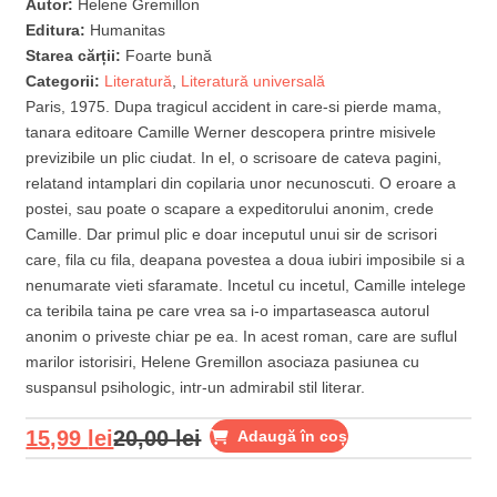
Autor:
Helene Gremillon
Editura:
Humanitas
Starea cărții:
Foarte bună
Categorii:
Literatură
,
Literatură universală
Paris, 1975. Dupa tragicul accident in care-si pierde mama,
tanara editoare Camille Werner descopera printre misivele
previzibile un plic ciudat. In el, o scrisoare de cateva pagini,
relatand intamplari din copilaria unor necunoscuti. O eroare a
postei, sau poate o scapare a expeditorului anonim, crede
Camille. Dar primul plic e doar inceputul unui sir de scrisori
care, fila cu fila, deapana povestea a doua iubiri imposibile si a
nenumarate vieti sfaramate. Incetul cu incetul, Camille intelege
ca teribila taina pe care vrea sa i-o impartaseasca autorul
anonim o priveste chiar pe ea. In acest roman, care are suflul
marilor istorisiri, Helene Gremillon asociaza pasiunea cu
suspansul psihologic, intr-un admirabil stil literar.
15,99
lei
20,00
lei
Adaugă în coș