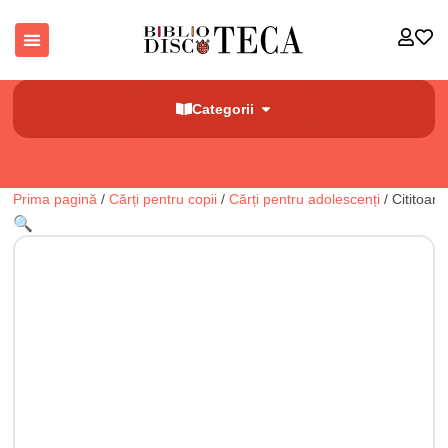
Categorii
Prima pagină
/
Cărți pentru copii
/
Cărți pentru adolescenți
/ Cititoare
🔍