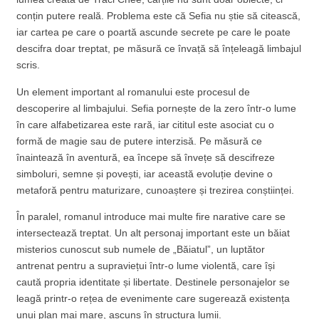
conțin putere reală. Problema este că Sefia nu știe să citească,
iar cartea pe care o poartă ascunde secrete pe care le poate
descifra doar treptat, pe măsură ce învață să înțeleagă limbajul
scris.
Un element important al romanului este procesul de
descoperire al limbajului. Sefia pornește de la zero într-o lume
în care alfabetizarea este rară, iar cititul este asociat cu o
formă de magie sau de putere interzisă. Pe măsură ce
înaintează în aventură, ea începe să învețe să descifreze
simboluri, semne și povești, iar această evoluție devine o
metaforă pentru maturizare, cunoaștere și trezirea conștiinței.
În paralel, romanul introduce mai multe fire narative care se
intersectează treptat. Un alt personaj important este un băiat
misterios cunoscut sub numele de „Băiatul”, un luptător
antrenat pentru a supraviețui într-o lume violentă, care își
caută propria identitate și libertate. Destinele personajelor se
leagă printr-o rețea de evenimente care sugerează existența
unui plan mai mare, ascuns în structura lumii.