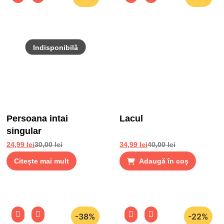
Persoana intai
Lacul
singular
24,99
lei
30,00
lei
34,99
lei
40,00
lei
Citește mai mult
Adaugă în coș
-38%
-22%