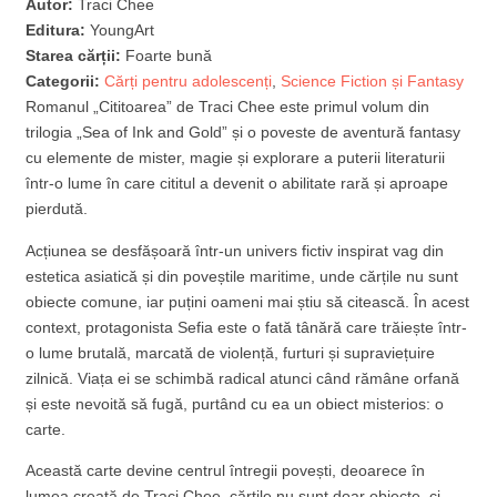
Autor:
Traci Chee
Editura:
YoungArt
Starea cărții:
Foarte bună
Categorii:
Cărți pentru adolescenți
,
Science Fiction și Fantasy
Romanul „Cititoarea” de Traci Chee este primul volum din
trilogia „Sea of Ink and Gold” și o poveste de aventură fantasy
cu elemente de mister, magie și explorare a puterii literaturii
într-o lume în care cititul a devenit o abilitate rară și aproape
pierdută.
Acțiunea se desfășoară într-un univers fictiv inspirat vag din
estetica asiatică și din poveștile maritime, unde cărțile nu sunt
obiecte comune, iar puțini oameni mai știu să citească. În acest
context, protagonista Sefia este o fată tânără care trăiește într-
o lume brutală, marcată de violență, furturi și supraviețuire
zilnică. Viața ei se schimbă radical atunci când rămâne orfană
și este nevoită să fugă, purtând cu ea un obiect misterios: o
carte.
Această carte devine centrul întregii povești, deoarece în
lumea creată de Traci Chee, cărțile nu sunt doar obiecte, ci