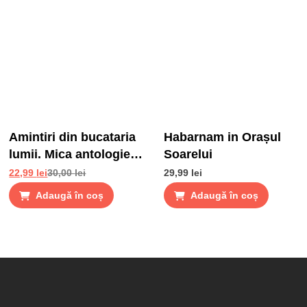
Amintiri din bucataria
Habarnam in Orașul
lumii. Mica antologie
Soarelui
de gusturi, stari si
22,99
lei
30,00
lei
29,99
lei
gustari
Adaugă în coș
Adaugă în coș