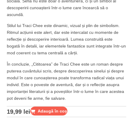
socială. Sefia nu este doar o aventurieră, ci și un simbol al
descoperirii cunoașterii într-o lume care încearcă să o
ascundă.
Stilul lui Traci Chee este dinamic, vizual și plin de simbolism.
Ritmul acțiunii este alert, dar este intercalat cu momente de
reflecție și descoperire interioară. Lumea construită este
bogată în detalii, iar elementele fantastice sunt integrate într-un
mod coerent cu tema centrală a cărții.
În concluzie, „Cititoarea” de Traci Chee este un roman despre
puterea cuvântului scris, despre descoperirea sinelui și despre
modul în care cunoașterea poate transforma radical viața unui
individ. Este o poveste de aventură, dar și o reflecție asupra
importanței literaturii și a poveștilor într-o lume în care acestea
pot deveni fie arme, fie salvare.
19,99
lei
Adaugă în coș