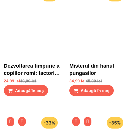
Dezvoltarea timpurie a
Misterul din hanul
copiilor romi: factori
pungasilor
de risc si factori de
24,99
lei
40,00
lei
34,99
lei
45,00
lei
protectie
Adaugă în coș
Adaugă în coș
-33%
-35%