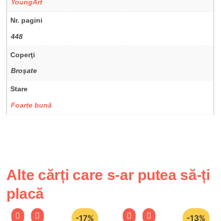
YoungArt
Nr. pagini
448
Coperţi
Broşate
Stare
Foarte bună
Alte cărți care s-ar putea să-ți
placă
-17%
-13%