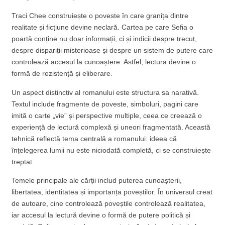
Traci Chee construiește o poveste în care granița dintre
realitate și ficțiune devine neclară. Cartea pe care Sefia o
poartă conține nu doar informații, ci și indicii despre trecut,
despre dispariții misterioase și despre un sistem de putere care
controlează accesul la cunoaștere. Astfel, lectura devine o
formă de rezistență și eliberare.
Un aspect distinctiv al romanului este structura sa narativă.
Textul include fragmente de poveste, simboluri, pagini care
imită o carte „vie” și perspective multiple, ceea ce creează o
experiență de lectură complexă și uneori fragmentată. Această
tehnică reflectă tema centrală a romanului: ideea că
înțelegerea lumii nu este niciodată completă, ci se construiește
treptat.
Temele principale ale cărții includ puterea cunoașterii,
libertatea, identitatea și importanța poveștilor. În universul creat
de autoare, cine controlează poveștile controlează realitatea,
iar accesul la lectură devine o formă de putere politică și