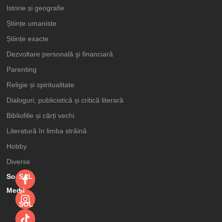
Istorie și geografie
Științe umaniste
Științe exacte
Dezvoltare personală şi financiară
Parenting
Religie și spiritualitate
Dialoguri, publicistică și critică literară
Bibliofilie și cărți vechi
Literatură în limba străină
Hobby
Diverse
Social
SAL
Media
şi
SOL