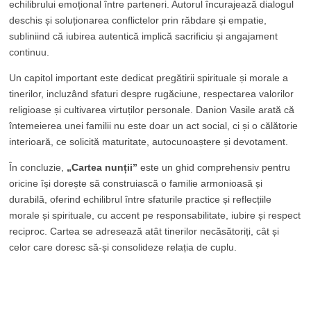
echilibrului emoțional între parteneri. Autorul încurajează dialogul
deschis și soluționarea conflictelor prin răbdare și empatie,
subliniind că iubirea autentică implică sacrificiu și angajament
continuu.
Un capitol important este dedicat pregătirii spirituale și morale a
tinerilor, incluzând sfaturi despre rugăciune, respectarea valorilor
religioase și cultivarea virtuților personale. Danion Vasile arată că
întemeierea unei familii nu este doar un act social, ci și o călătorie
interioară, ce solicită maturitate, autocunoaștere și devotament.
În concluzie,
„Cartea nunții”
este un ghid comprehensiv pentru
oricine își dorește să construiască o familie armonioasă și
durabilă, oferind echilibrul între sfaturile practice și reflecțiile
morale și spirituale, cu accent pe responsabilitate, iubire și respect
reciproc. Cartea se adresează atât tinerilor necăsătoriți, cât și
celor care doresc să-și consolideze relația de cuplu.