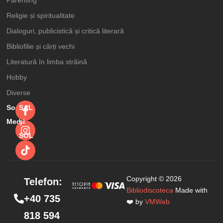
Religie și spiritualitate
Dialoguri, publicistică și critică literară
Bibliofilie și cărți vechi
Literatură în limba străină
Hobby
Diverse
Social
SAL
Media
şi
SOL
Cartea
Adaugă în coș
Copyright © 2026
Telefon:
nuntii.Cum sa-
Bibliodiscoteca
Made with
24,99
lei
30,00
lei
+40 735
mi intemeiez o
❤️ by
VMWeb
818 594
familie