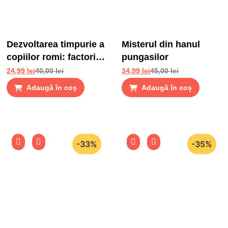
Dezvoltarea timpurie a
Misterul din hanul
copiilor romi: factori
pungasilor
de risc si factori de
24,99
lei
40,00
lei
34,99
lei
45,00
lei
protectie
Adaugă în coș
Adaugă în coș
-33%
-35%