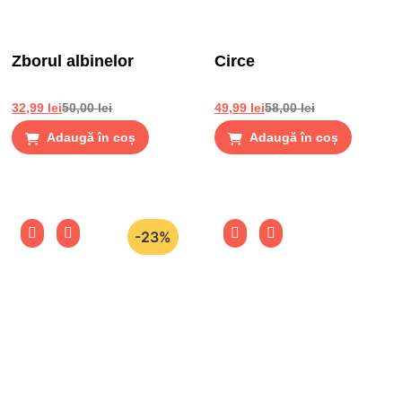
Zborul albinelor
Circe
32,99
lei
50,00
lei
49,99
lei
58,00
lei
Adaugă în coș
Adaugă în coș
-23%