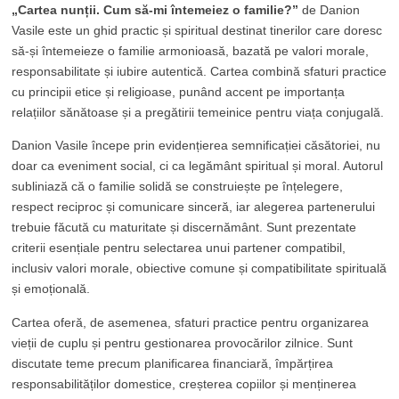
„Cartea nunții. Cum să-mi întemeiez o familie?”
de Danion
Vasile este un ghid practic și spiritual destinat tinerilor care doresc
să-și întemeieze o familie armonioasă, bazată pe valori morale,
responsabilitate și iubire autentică. Cartea combină sfaturi practice
cu principii etice și religioase, punând accent pe importanța
relațiilor sănătoase și a pregătirii temeinice pentru viața conjugală.
Danion Vasile începe prin evidențierea semnificației căsătoriei, nu
doar ca eveniment social, ci ca legământ spiritual și moral. Autorul
subliniază că o familie solidă se construiește pe înțelegere,
respect reciproc și comunicare sinceră, iar alegerea partenerului
trebuie făcută cu maturitate și discernământ. Sunt prezentate
criterii esențiale pentru selectarea unui partener compatibil,
inclusiv valori morale, obiective comune și compatibilitate spirituală
și emoțională.
Cartea oferă, de asemenea, sfaturi practice pentru organizarea
vieții de cuplu și pentru gestionarea provocărilor zilnice. Sunt
discutate teme precum planificarea financiară, împărțirea
responsabilităților domestice, creșterea copiilor și menținerea