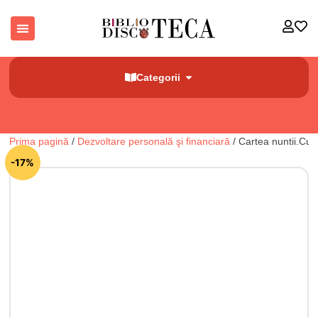
Categorii
Prima pagină
/
Dezvoltare personală şi financiară
/ Cartea nuntii.Cum
🔍
-17%