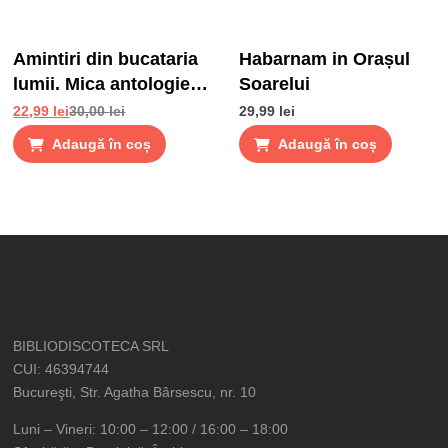
Amintiri din bucataria
Habarnam in Orașul
lumii. Mica antologie
Soarelui
de gusturi, stari si
22,99
lei
30,00
lei
29,99
lei
gustari
Adaugă în coș
Adaugă în coș
BIBLIODISCOTECA SRL
CUI: 46394744
Bucureşti, Str. Agatha Bârsescu, nr. 10
Luni – Vineri: 10:00 – 12:00 / 16:00 – 18:00