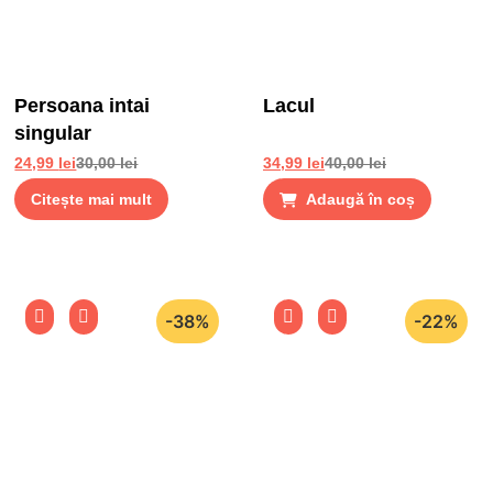
Persoana intai
Lacul
singular
24,99
lei
30,00
lei
34,99
lei
40,00
lei
Citește mai mult
Adaugă în coș
-38%
-22%