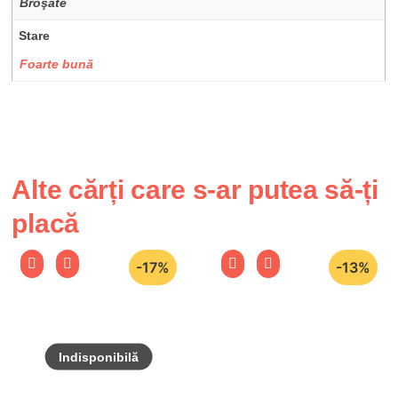
Broşate
Stare
Foarte bună
Alte cărți care s-ar putea să-ți
placă
-17%
-13%