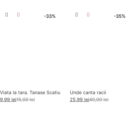
-33%
-35%
Viata la tara. Tanase Scatiu
Unde canta racii
9,99
lei
15,00
lei
25,99
lei
40,00
lei
Adaugă în coș
Adaugă în coș