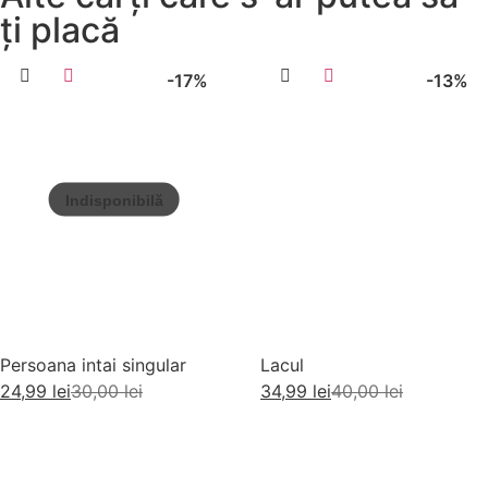
ți placă
-17%
-13%
Persoana intai singular
Lacul
24,99
lei
30,00
lei
34,99
lei
40,00
lei
Citește mai mult
Adaugă în coș