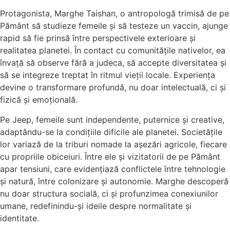
Protagonista, Marghe Taishan, o antropologă trimisă de pe
Pământ să studieze femeile și să testeze un vaccin, ajunge
rapid să fie prinsă între perspectivele exterioare și
realitatea planetei. În contact cu comunitățile nativelor, ea
învață să observe fără a judeca, să accepte diversitatea și
să se integreze treptat în ritmul vieții locale. Experiența
devine o transformare profundă, nu doar intelectuală, ci și
fizică și emoțională.
Pe Jeep, femeile sunt independente, puternice și creative,
adaptându-se la condițiile dificile ale planetei. Societățile
lor variază de la triburi nomade la așezări agricole, fiecare
cu propriile obiceiuri. Între ele și vizitatorii de pe Pământ
apar tensiuni, care evidențiază conflictele între tehnologie
și natură, între colonizare și autonomie. Marghe descoperă
nu doar structura socială, ci și profunzimea conexiunilor
umane, redefinindu-și ideile despre normalitate și
identitate.