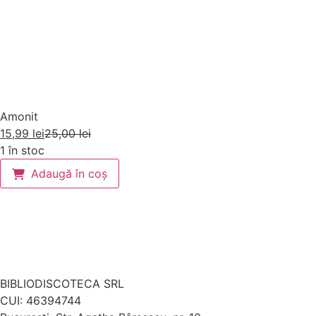
Amonit
15,99
lei
25,00
lei
1 în stoc
Adaugă în coș
BIBLIODISCOTECA SRL
CUI: 46394744