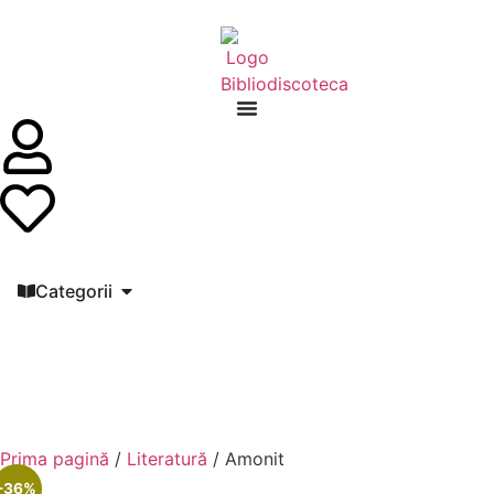
Categorii
Prima pagină
/
Literatură
/ Amonit
-36%