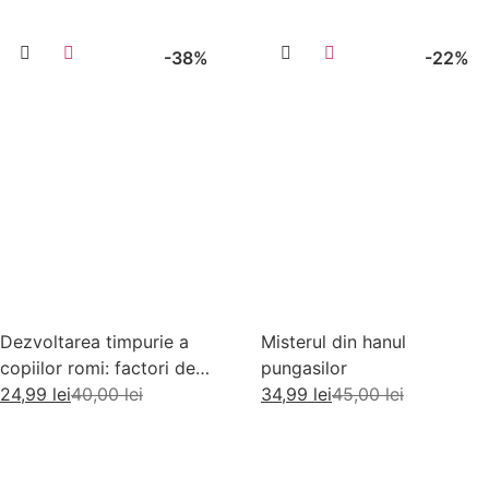
-38%
-22%
Dezvoltarea timpurie a
Misterul din hanul
copiilor romi: factori de
pungasilor
risc si factori de protectie
24,99
lei
40,00
lei
34,99
lei
45,00
lei
Adaugă în coș
Adaugă în coș