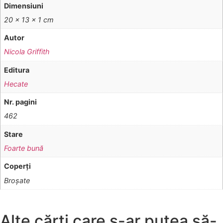
Dimensiuni
20 × 13 × 1 cm
Autor
Nicola Griffith
Editura
Hecate
Nr. pagini
462
Stare
Foarte bună
Coperţi
Broşate
Alte cărți care s-ar putea să-