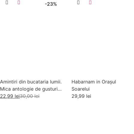
-23%
Amintiri din bucataria lumii.
Habarnam in Orașul
Mica antologie de gusturi,
Soarelui
stari si gustari
22,99
lei
30,00
lei
29,99
lei
Adaugă în coș
Adaugă în coș