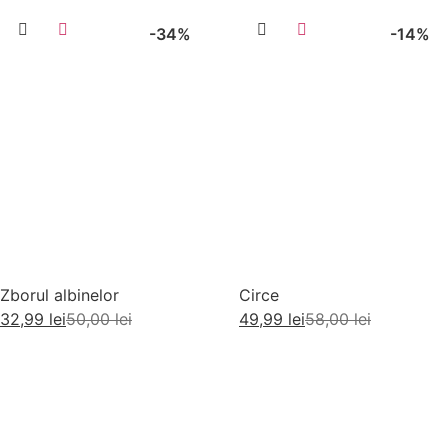
-34%
-14%
Zborul albinelor
Circe
32,99
lei
50,00
lei
49,99
lei
58,00
lei
Adaugă în coș
Adaugă în coș