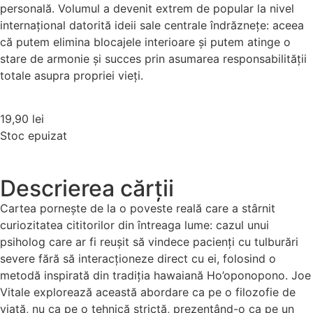
personală. Volumul a devenit extrem de popular la nivel
internațional datorită ideii sale centrale îndrăznețe: aceea
că putem elimina blocajele interioare și putem atinge o
stare de armonie și succes prin asumarea responsabilității
totale asupra propriei vieți.
19,90
lei
Stoc epuizat
Descrierea cărții
Cartea pornește de la o poveste reală care a stârnit
curiozitatea cititorilor din întreaga lume: cazul unui
psiholog care ar fi reușit să vindece pacienți cu tulburări
severe fără să interacționeze direct cu ei, folosind o
metodă inspirată din tradiția hawaiană Ho’oponopono. Joe
Vitale explorează această abordare ca pe o filozofie de
viață, nu ca pe o tehnică strictă, prezentând-o ca pe un