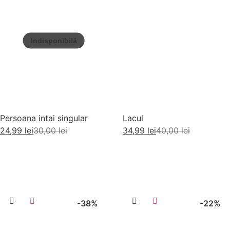
Persoana intai singular
Lacul
24,99
lei
30,00
lei
34,99
lei
40,00
lei
Citește mai mult
Adaugă în coș
-38%
-22%