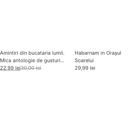
Amintiri din bucataria lumii.
Habarnam in Orașul
Mica antologie de gusturi,
Soarelui
stari si gustari
22,99
lei
30,00
lei
29,99
lei
Adaugă în coș
Adaugă în coș