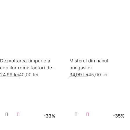
Dezvoltarea timpurie a
Misterul din hanul
copiilor romi: factori de
pungasilor
risc si factori de protectie
24,99
lei
40,00
lei
34,99
lei
45,00
lei
Adaugă în coș
Adaugă în coș
-33%
-35%