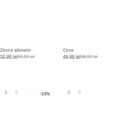
Zborul albinelor
Circe
32,99
lei
50,00
lei
49,99
lei
58,00
lei
Adaugă în coș
Adaugă în coș
-23%