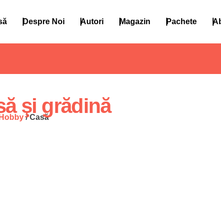
să
Despre Noi
Autori
Magazin
Pachete
A
ă şi grădină
Hobby
/ Casă