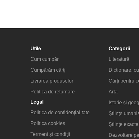
Utile
Categorii
Cum cumpăr
Literatură
Cumpărăm cărţi
Dicționare, cu
Livrarea produselor
Cărți pentru c
Politica de returnare
Artă
Legal
Istorie și geog
Politica de confidenţialitate
Științe umani
Politica cookies
Științe exacte
Termeni şi condiţii
Dezvoltare pe