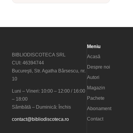
Meniu
BIBLIODISCOTECA SRL
Acasă
CUI: 46394744
Despre noi
Bucureşti, Str. Agatha Bârsescu, nr.
Autori
10
Magazin
Luni – Vineri: 10:00 – 12:00 / 16:00
Pachete
– 18:00
Sâmbătă – Duminică: Închis
Abonament
Contact
contact@bibliodiscoteca.ro