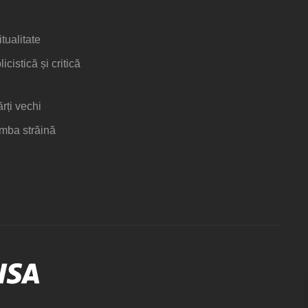
itualitate
icistică și critică
ărți vechi
limba străină