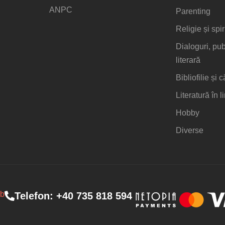
ANPC
Parenting
Religie și spir
Dialoguri, publ
literară
Bibliofilie și c
Literatură în 
Hobby
Diverse
b
Telefon:
+40 735 818 594