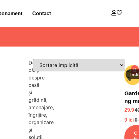
bonament
Contact
Descoperă
cărți
-25
despre
%
casă
și
Gard
grădină,
ng m
amenajare,
easy 
29,9
4
îngrijire,
Jane
9
lei
0
organizare
Fearn
și
-
C
soluții
it