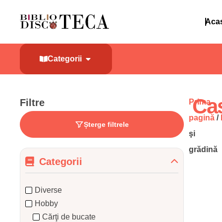
Aca
Categorii
Cas
Filtre
Prima
pagină
/
Șterge filtrele
şi
grădină
Categorii
Diverse
Hobby
Cărţi de bucate