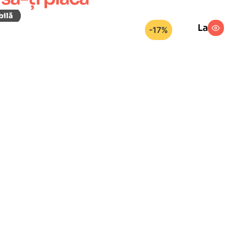
Lacul
-17%