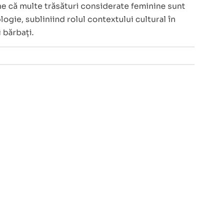
ne că multe trăsături considerate feminine sunt
logie, subliniind rolul contextului cultural în
i bărbați.