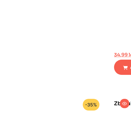
34,99
l
Zborul
-35%