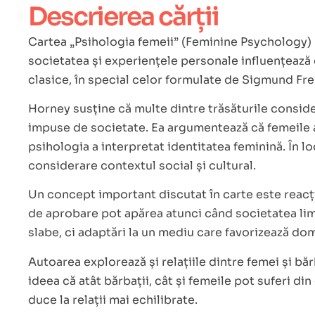
Descrierea cărții
Cartea „Psihologia femeii” (Feminine Psychology) r
societatea și experiențele personale influențează 
clasice, în special celor formulate de Sigmund Freu
Horney susține că multe dintre trăsăturile consider
impuse de societate. Ea argumentează că femeile au
psihologia a interpretat identitatea feminină. În lo
considerare contextul social și cultural.
Un concept important discutat în carte este reacț
de aprobare pot apărea atunci când societatea limi
slabe, ci adaptări la un mediu care favorizează do
Autoarea explorează și relațiile dintre femei și bă
ideea că atât bărbații, cât și femeile pot suferi d
duce la relații mai echilibrate.