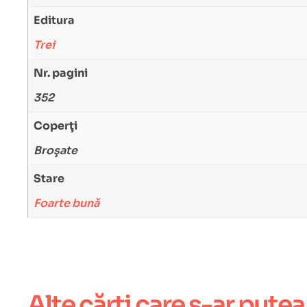
Editura
Trei
Nr. pagini
352
Coperţi
Broşate
Stare
Foarte bună
Alte cărți care s-ar putea