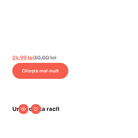
24,99
lei
30,00
lei
Citește mai mult
Unde canta racii