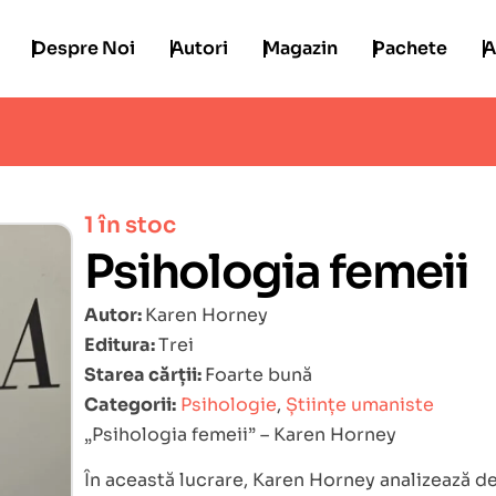
Despre Noi
Autori
Magazin
Pachete
A
i
1 în stoc
Psihologia femeii
Autor:
Karen Horney
Editura:
Trei
Starea cărții:
Foarte bună
Categorii:
Psihologie
,
Științe umaniste
„Psihologia femeii” – Karen Horney
În această lucrare, Karen Horney analizează dez