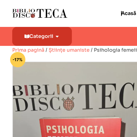
Acasă
Categorii
Prima pagină
/
Științe umaniste
/ Psihologia femei
🔍
-17%