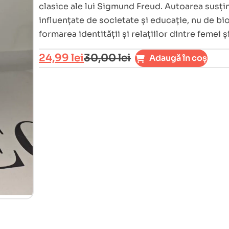
clasice ale lui Sigmund Freud. Autoarea susți
influențate de societate și educație, nu de bio
formarea identității și relațiilor dintre femei ș
24,99
lei
30,00
lei
Adaugă în coș