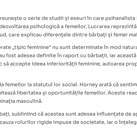
eunește o serie de studii și eseuri în care psihanalista
dezvoltarea psihologică a femeilor. Lucrarea reprezintă 
d, care explicau diferențele dintre bărbați și femei mai 
ate „tipic feminine” nu sunt determinate în mod natural, 
 fost adesea definite în raport cu bărbații, iar această
c să accepte ideea inferiorității feminine, autoarea prop
ia femeilor la statutul lor social. Horney arată că sen
tează libertatea și oportunitățile femeilor. Aceste reac
minația masculină.
rbați, subliniind că acestea sunt adesea influențate de a
in cauza rolurilor rigide impuse de societate, iar o înț