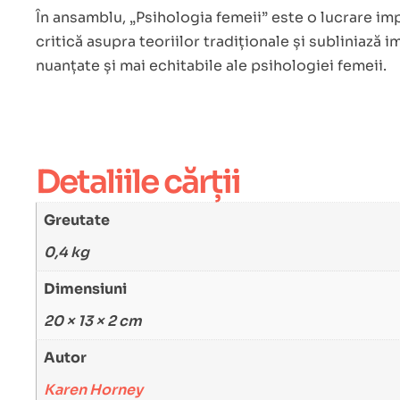
În ansamblu, „Psihologia femeii” este o lucrare i
critică asupra teoriilor tradiționale și subliniază
nuanțate și mai echitabile ale psihologiei femeii.
Detaliile cărții
Greutate
0,4 kg
Dimensiuni
20 × 13 × 2 cm
Autor
Karen Horney