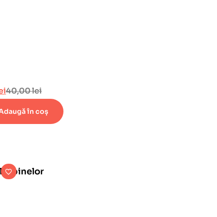
ei
40,00
lei
Adaugă în coș
 albinelor