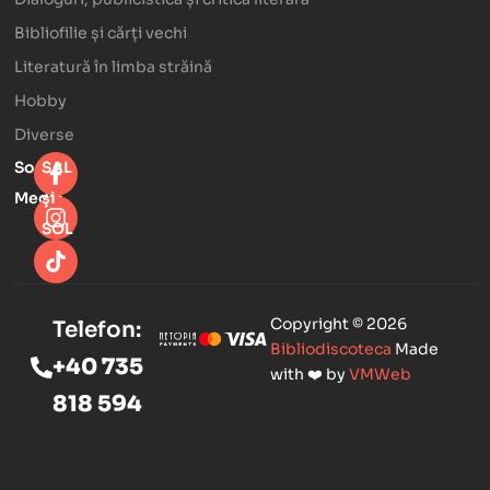
Bibliofilie și cărți vechi
Literatură în limba străină
Hobby
Diverse
Social
SAL
Media
şi
SOL
Copyright © 2026
Telefon:
Bibliodiscoteca
Made
+40 735
with ❤️ by
VMWeb
818 594