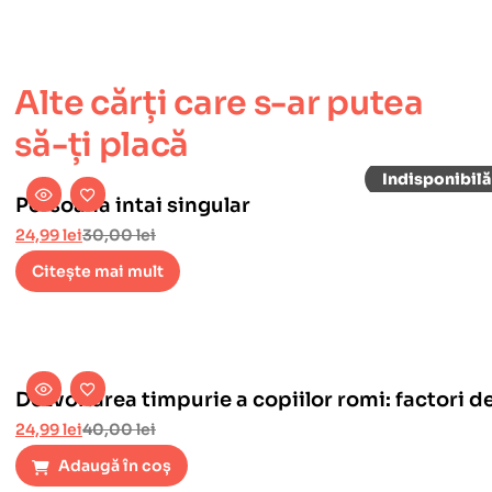
Alte cărți care s-ar putea
să-ți placă
Persoana intai singular
24,99
lei
30,00
lei
Citește mai mult
Dezvoltarea timpurie a copiilor romi: factori de
24,99
lei
40,00
lei
Adaugă în coș