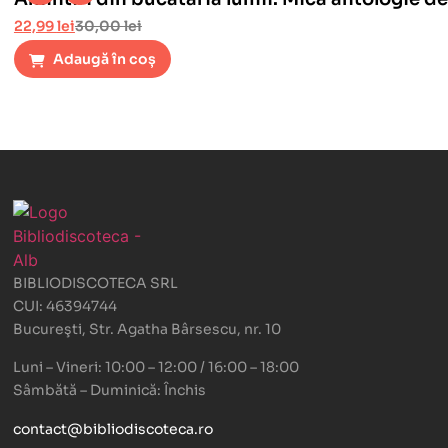
22,99
lei
30,00
lei
Adaugă în coș
BIBLIODISCOTECA SRL
CUI: 46394744
Bucureşti, Str. Agatha Bârsescu, nr. 10
Luni – Vineri: 10:00 – 12:00 / 16:00 – 18:00
Sâmbătă – Duminică: Închis
contact@bibliodiscoteca.ro