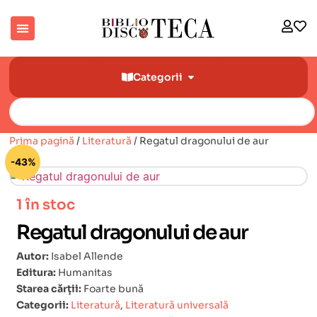
Categorii
Prima pagină
/
Literatură
/ Regatul dragonului de aur
🔍
-43%
1 în stoc
Regatul dragonului de aur
Autor:
Isabel Allende
Editura:
Humanitas
Starea cărții:
Foarte bună
Categorii:
Literatură
,
Literatură universală