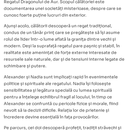
Regatul Dragonului de Aur. Scopul călătoriei este
documentarea unei societăți misterioase, despre care se
cunosc foarte puține lucruri din exterior.
Ajunși acolo, călătorii descoperă un regat tradițional,
condus de un tânăr prinț care se pregătește să își asume
rolul de lider într-o lume aflată la granița dintre vechi și
modern. Deși la suprafață regatul pare pașnic și stabil, în
realitate este amenințat de forțe externe interesate de
resursele sale naturale, dar și de tensiuni interne legate de
schimbare și putere.
Alexander și Nadia sunt implicați rapid în evenimentele
politice și spirituale ale regatului. Nadia își folosește
sensibilitatea și legătura specială cu lumea spirituală
pentru a înțelege echilibrul fragil al locului, în timp ce
Alexander se confruntă cu pericole fizice și morale, fiind
nevoit să ia decizii dificile. Relația lor de prietenie și
încredere devine esențială în fața provocărilor.
Pe parcurs, cei doi descoperă profeții, tradiții străvechi și