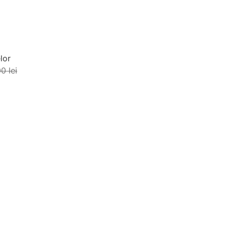
lor
00
lei
ă în coș