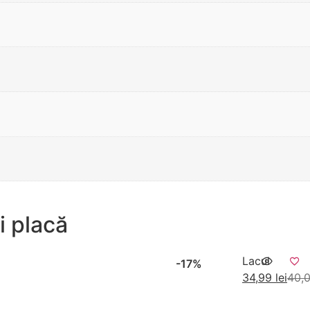
i placă
Lacul
-17%
34,99
lei
40,
Adaug