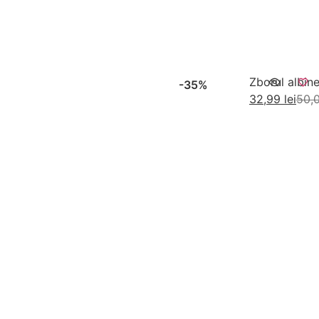
Zborul albine
-35%
32,99
lei
50,
Adaug