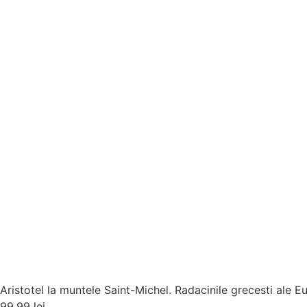
Aristotel la muntele Saint-Michel. Radacinile grecesti ale E
99,99
lei