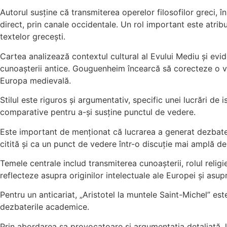
Autorul susține că transmiterea operelor filosofilor greci, în
direct, prin canale occidentale. Un rol important este atribu
textelor grecești.
Cartea analizează contextul cultural al Evului Mediu și eviden
cunoașterii antice. Gouguenheim încearcă să corecteze o vizi
Europa medievală.
Stilul este riguros și argumentativ, specific unei lucrări de i
comparative pentru a-și susține punctul de vedere.
Este important de menționat că lucrarea a generat dezbateri i
citită și ca un punct de vedere într-o discuție mai amplă des
Temele centrale includ transmiterea cunoașterii, rolul religiei
reflecteze asupra originilor intelectuale ale Europei și asup
Pentru un anticariat, „Aristotel la muntele Saint-Michel” este 
dezbaterile academice.
Prin abordarea sa provocatoare și argumentația detaliată, lu