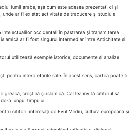
rmediul lumii arabe, așa cum este adesea prezentat, ci și
 unde ar fi existat activitate de traducere și studiu al
 intelectualilor occidentali în păstrarea și transmiterea
lamică ar fi fost singurul intermediar între Antichitate și
 Autorul utilizează exemple istorice, documente și analize
i pentru interpretările sale. În acest sens, cartea poate fi
le greacă, creștină și islamică. Cartea invită cititorul să
 de-a lungul timpului.
pentru cititorii interesați de Evul Mediu, cultura europeană și
lturale ale Europei, stimulând reflecția și dialogul