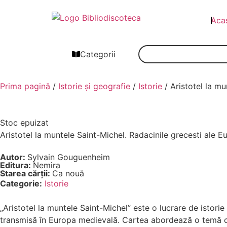
Aca
Categorii
Prima pagină
/
Istorie și geografie
/
Istorie
/ Aristotel la mu
Stoc epuizat
Aristotel la muntele Saint-Michel. Radacinile grecesti ale E
Autor:
Sylvain Gouguenheim
Editura:
Nemira
Starea cărții:
Ca nouă
Categorie:
Istorie
„Aristotel la muntele Saint-Michel” este o lucrare de istor
transmisă în Europa medievală. Cartea abordează o temă comp