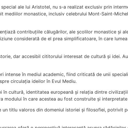
 special ale lui Aristotel, nu s-a realizat exclusiv prin inte
it mediilor monastice, inclusiv celebrului Mont-Saint-Michel,
țiază contribuțiile călugărilor, ale școlilor monastice și ale
une considerată de el prea simplificatoare, în care lumea is
storie, dar accesibil cititorului interesat de cultură și idei.
ntense în mediul academic, fiind criticată de unii specialișt
pre circulația ideilor în Evul Mediu.
 în cultură, identitatea europeană și relația dintre civilizații
ra modului în care acestea au fost construite și interpretate
un titlu valoros din domeniul istoriei și filosofiei, potrivit 
crarea oferă o perspectivă interesantă asupra rădăcinilor cu