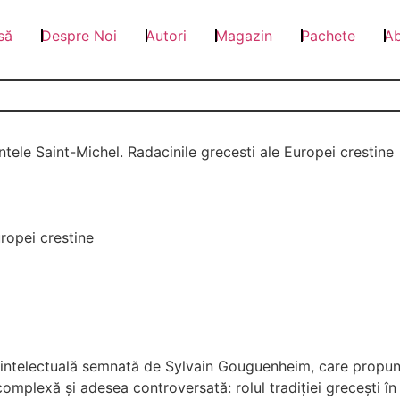
să
Despre Noi
Autori
Magazin
Pachete
A
ntele Saint-Michel. Radacinile grecesti ale Europei crestine
uropei crestine
ie intelectuală semnată de Sylvain Gouguenheim, care propun
lexă și adesea controversată: rolul tradiției grecești în f