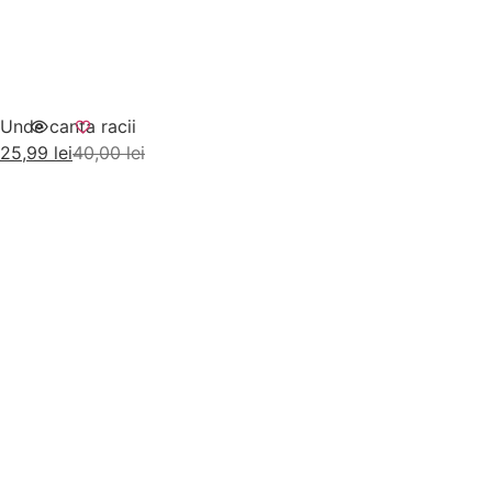
Unde canta racii
25,99
lei
40,00
lei
Adaugă în coș