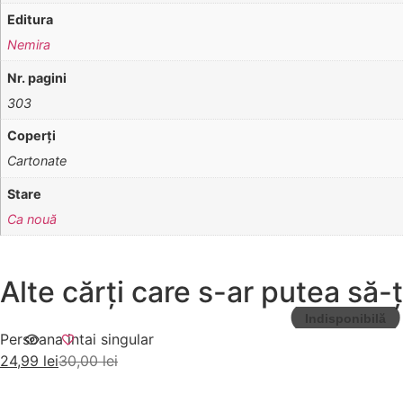
Editura
Nemira
Nr. pagini
303
Coperţi
Cartonate
Stare
Ca nouă
Alte cărți care s-ar putea să-ț
Persoana intai singular
24,99
lei
30,00
lei
Citește mai mult