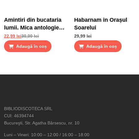
Amintiri din bucataria
Habarnam in Orașul
lumii. Mica antologie
Soarelui
de gusturi, stari si
22,99
lei
30,00
lei
29,99
lei
gustari
Adaugă în coș
Adaugă în coș
BIBLIODISCOTECA SRL
CUI: 46394744
Bucureşti, Str. Agatha Bârsescu, nr. 10
Luni – Vineri: 10:00 – 12:00 / 16:00 – 18:00