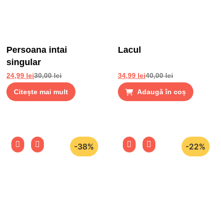
Persoana intai
Lacul
singular
24,99
lei
30,00
lei
34,99
lei
40,00
lei
Citește mai mult
Adaugă în coș
-38%
-22%