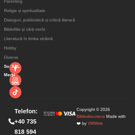
Parenting
Religie și spiritualitate
Dialoguri, publicistică și critică literară
Bibliofilie și cărți vechi
Literatură în limba străină
Hobby
Diverse
Social
SAL
Omul recent. O
Adaugă în coș
Media
şi
critica a
SOL
modernitatii din
perspectiva
54,99
lei
70,00
lei
intrebarii: „Ce se
Copyright © 2026
Telefon:
pierde atunci
Bibliodiscoteca
Made with
+40 735
cind ceva se
❤️ by
VMWeb
818 594
cistiga?”