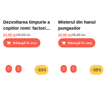
Dezvoltarea timpurie a
Misterul din hanul
copiilor romi: factori
pungasilor
de risc si factori de
24,99
lei
40,00
lei
34,99
lei
45,00
lei
protectie
Adaugă în coș
Adaugă în coș
-33%
-35%