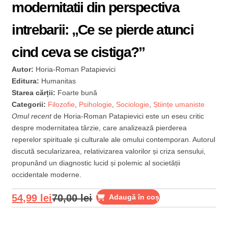
modernitatii din perspectiva
intrebarii: „Ce se pierde atunci
cind ceva se cistiga?”
Autor:
Horia-Roman Patapievici
Editura:
Humanitas
Starea cărții:
Foarte bună
Categorii:
Filozofie
,
Psihologie
,
Sociologie
,
Științe umaniste
Omul recent
de Horia-Roman Patapievici este un eseu critic
despre modernitatea târzie, care analizează pierderea
reperelor spirituale și culturale ale omului contemporan. Autorul
discută secularizarea, relativizarea valorilor și criza sensului,
propunând un diagnostic lucid și polemic al societății
occidentale moderne.
54,99
lei
70,00
lei
Adaugă în coș