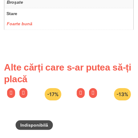
Broşate
Stare
Foarte bună
Alte cărți care s-ar putea să-ți
placă
-17%
-13%