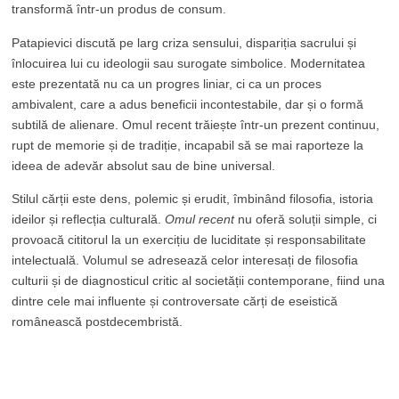
transformă într-un produs de consum.
Patapievici discută pe larg criza sensului, dispariția sacrului și
înlocuirea lui cu ideologii sau surogate simbolice. Modernitatea
este prezentată nu ca un progres liniar, ci ca un proces
ambivalent, care a adus beneficii incontestabile, dar și o formă
subtilă de alienare. Omul recent trăiește într-un prezent continuu,
rupt de memorie și de tradiție, incapabil să se mai raporteze la
ideea de adevăr absolut sau de bine universal.
Stilul cărții este dens, polemic și erudit, îmbinând filosofia, istoria
ideilor și reflecția culturală.
Omul recent
nu oferă soluții simple, ci
provoacă cititorul la un exercițiu de luciditate și responsabilitate
intelectuală. Volumul se adresează celor interesați de filosofia
culturii și de diagnosticul critic al societății contemporane, fiind una
dintre cele mai influente și controversate cărți de eseistică
românească postdecembristă.