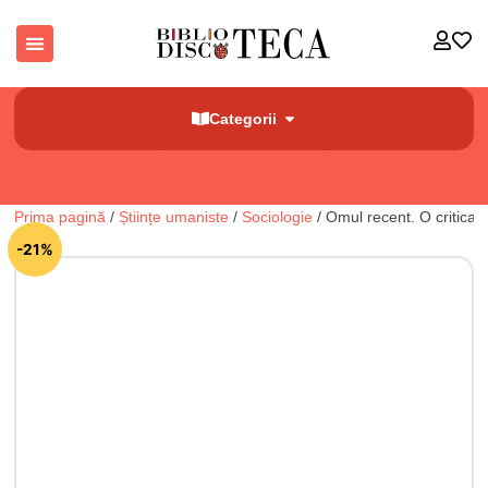
Categorii
Prima pagină
/
Științe umaniste
/
Sociologie
/ Omul recent. O critica a
🔍
-21%