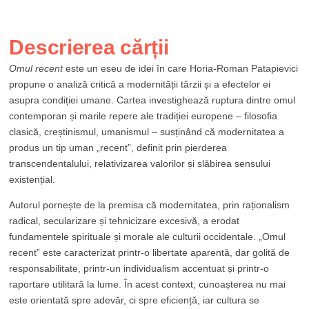
Descrierea cărții
Omul recent
este un eseu de idei în care Horia-Roman Patapievici
propune o analiză critică a modernității târzii și a efectelor ei
asupra condiției umane. Cartea investighează ruptura dintre omul
contemporan și marile repere ale tradiției europene – filosofia
clasică, creștinismul, umanismul – susținând că modernitatea a
produs un tip uman „recent”, definit prin pierderea
transcendentalului, relativizarea valorilor și slăbirea sensului
existențial.
Autorul pornește de la premisa că modernitatea, prin raționalism
radical, secularizare și tehnicizare excesivă, a erodat
fundamentele spirituale și morale ale culturii occidentale. „Omul
recent” este caracterizat printr-o libertate aparentă, dar golită de
responsabilitate, printr-un individualism accentuat și printr-o
raportare utilitară la lume. În acest context, cunoașterea nu mai
este orientată spre adevăr, ci spre eficiență, iar cultura se