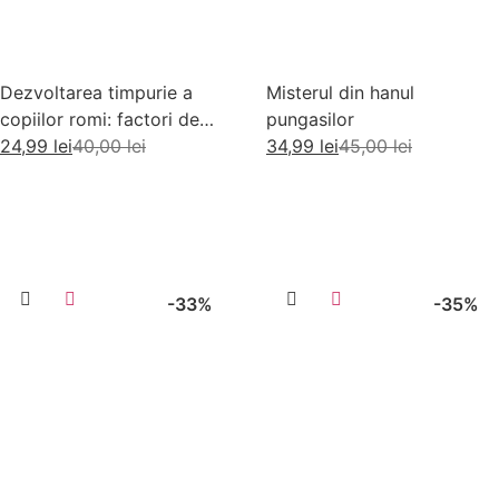
Dezvoltarea timpurie a
Misterul din hanul
copiilor romi: factori de
pungasilor
risc si factori de protectie
24,99
lei
40,00
lei
34,99
lei
45,00
lei
Adaugă în coș
Adaugă în coș
-33%
-35%