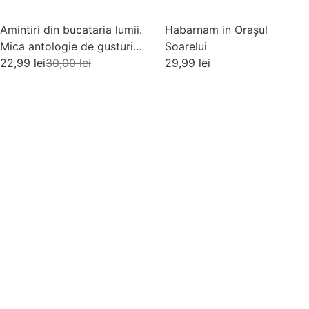
Amintiri din bucataria lumii.
Habarnam in Orașul
Mica antologie de gusturi,
Soarelui
stari si gustari
22,99
lei
30,00
lei
29,99
lei
Adaugă în coș
Adaugă în coș