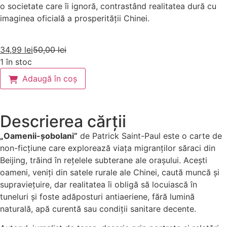
o societate care îi ignoră, contrastând realitatea dură cu
imaginea oficială a prosperității Chinei.
34,99
lei
50,00
lei
1 în stoc
Adaugă în coș
Descrierea cărții
„Oamenii-șobolani”
de Patrick Saint-Paul este o carte de
non-ficțiune care explorează viața migranților săraci din
Beijing, trăind în rețelele subterane ale orașului. Acești
oameni, veniți din satele rurale ale Chinei, caută muncă și
supraviețuire, dar realitatea îi obligă să locuiască în
tuneluri și foste adăposturi antiaeriene, fără lumină
naturală, apă curentă sau condiții sanitare decente.