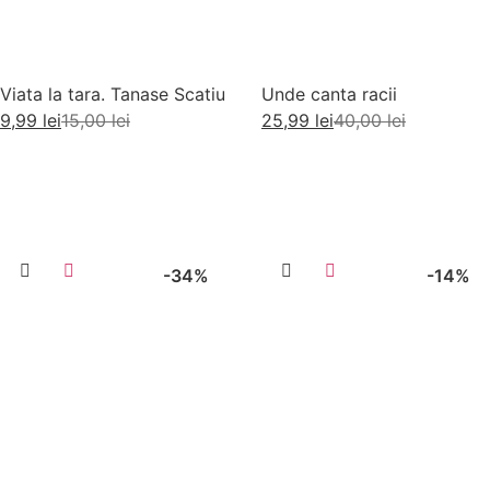
Viata la tara. Tanase Scatiu
Unde canta racii
9,99
lei
15,00
lei
25,99
lei
40,00
lei
Adaugă în coș
Adaugă în coș
-34%
-14%