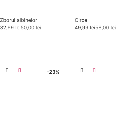
Zborul albinelor
Circe
32,99
lei
50,00
lei
49,99
lei
58,00
lei
Adaugă în coș
Adaugă în coș
-23%