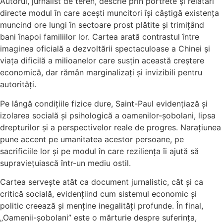
Autorul, jurnalist de teren, descrie prin portrete și relatări
directe modul în care acești muncitori își câștigă existența
muncind ore lungi în sectoare prost plătite și trimițând
bani înapoi familiilor lor. Cartea arată contrastul între
imaginea oficială a dezvoltării spectaculoase a Chinei și
viața dificilă a milioanelor care susțin această creștere
economică, dar rămân marginalizați și invizibili pentru
autorități.
Pe lângă condițiile fizice dure, Saint-Paul evidențiază și
izolarea socială și psihologică a oamenilor-șobolani, lipsa
drepturilor și a perspectivelor reale de progres. Narațiunea
pune accent pe umanitatea acestor persoane, pe
sacrificiile lor și pe modul în care reziliența îi ajută să
supraviețuiască într-un mediu ostil.
Cartea servește atât ca document jurnalistic, cât și ca
critică socială, evidențiind cum sistemul economic și
politic creează și menține inegalități profunde. În final,
„Oamenii-șobolani” este o mărturie despre suferința,