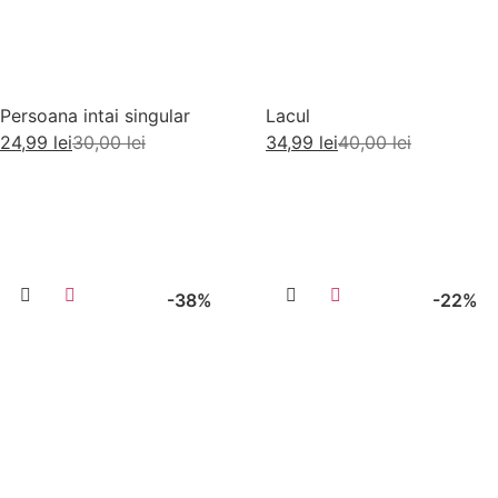
Persoana intai singular
Lacul
24,99
lei
30,00
lei
34,99
lei
40,00
lei
Citește mai mult
Adaugă în coș
-38%
-22%