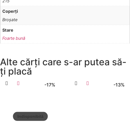
215
Coperţi
Broşate
Stare
Foarte bună
Alte cărți care s-ar putea să-
ți placă
-17%
-13%