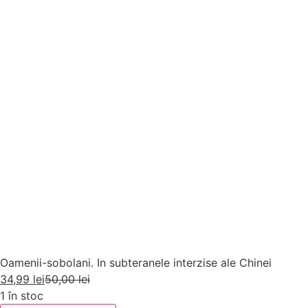
Oamenii-sobolani. In subteranele interzise ale Chinei
34,99
lei
50,00
lei
1 în stoc