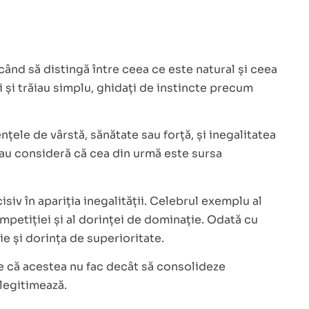
când să distingă între ceea ce este natural și ceea
i și trăiau simplu, ghidați de instincte precum
ențele de vârstă, sănătate sau forță, și inegalitatea
eau consideră că cea din urmă este sursa
siv în apariția inegalității. Celebrul exemplu al
mpetiției și al dorinței de dominație. Odată cu
ie și dorința de superioritate.
ine că acestea nu fac decât să consolideze
 legitimează.