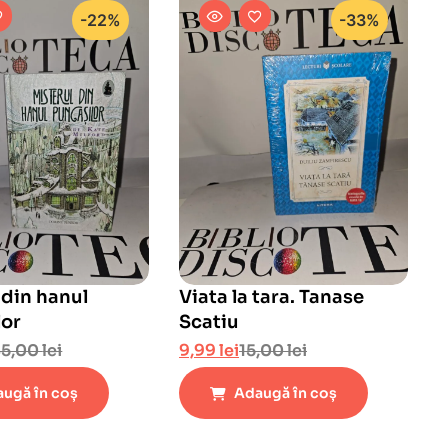
-22%
-33%
 din hanul
Viata la tara. Tanase
lor
Scatiu
45,00
lei
9,99
lei
15,00
lei
ugă în coș
Adaugă în coș