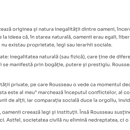
ază originea și natura inegalității dintre oameni, încer
a ideea că, în starea naturală, oamenii erau egali, liber
u existau proprietate, legi sau ierarhii sociale.
te: inegalitatea naturală (sau fizică), care ține de difer
și se manifestă prin bogăție, putere și prestigiu. Rouss
etății private, pe care Rousseau o vede ca momentul deci
sta este al meu” marchează începutul conflictelor, al co
i de alții, iar comparația socială duce la orgoliu, invid
e, oamenii creează legi și instituții. Însă Rousseau susț
ci. Astfel, societatea civilă nu elimină nedreptatea, ci o