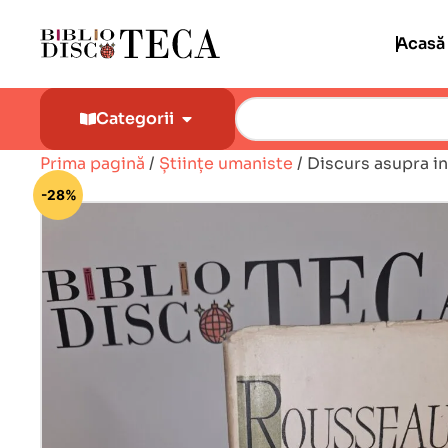
Acasă
Categorii
Prima pagină
/
Științe umaniste
/ Discurs asupra in
🔍
-28%