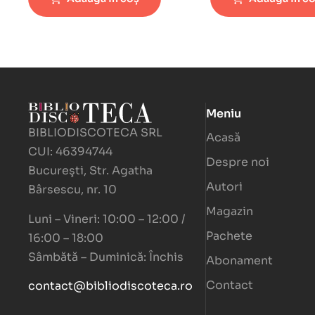
Meniu
BIBLIODISCOTECA SRL
Acasă
CUI: 46394744
Despre noi
Bucureşti, Str. Agatha
Autori
Bârsescu, nr. 10
Magazin
Luni – Vineri: 10:00 – 12:00 /
Pachete
16:00 – 18:00
Sâmbătă – Duminică: Închis
Abonament
Contact
contact@bibliodiscoteca.ro