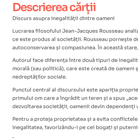
Descrierea cărții
Discurs asupra inegalității dintre oameni
Lucrarea filosofului Jean-Jacques Rousseau analize
ce este produs al societății. Rousseau pornește de l
autoconservarea și compasiunea. În această stare, n
Autorul face diferența între două tipuri de inegalita
morală (sau politică), care este creată de oameni 
nedreptăților sociale.
Punctul central al discursului este apariția propri
primului om care a îngrădit un teren și a spus „ace
dezvoltarea societății, oamenii devin dependenți uni
Pentru a proteja proprietatea și a evita conflictel
inegalitatea, favorizându-i pe cei bogați și puterni