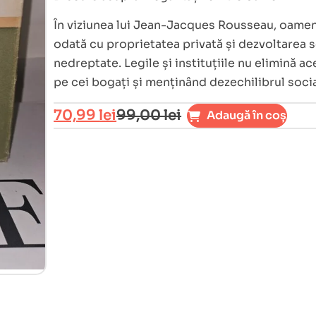
În viziunea lui Jean-Jacques Rousseau, oamenii 
odată cu proprietatea privată și dezvoltarea s
nedreptate. Legile și instituțiile nu elimină a
pe cei bogați și menținând dezechilibrul socia
70,99
lei
99,00
lei
Adaugă în coș