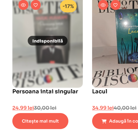
-17%
Persoana intai singular
Lacul
24,99
lei
30,00
lei
34,99
lei
40,00
lei
Citește mai mult
Adaugă în c