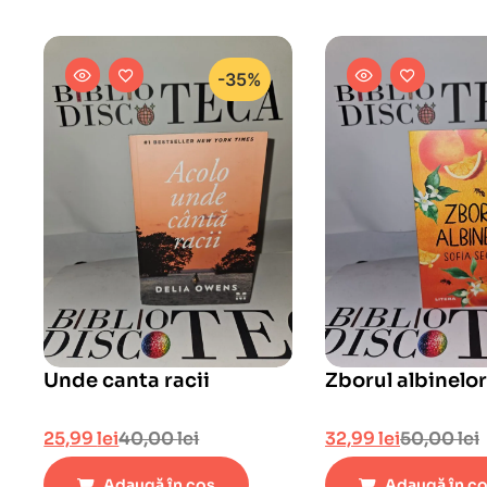
-35%
Unde canta racii
Zborul albinelor
25,99
lei
40,00
lei
32,99
lei
50,00
lei
Adaugă în coș
Adaugă în c