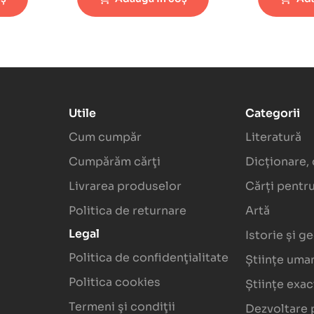
Utile
Categorii
Cum cumpăr
Literatură
Cumpărăm cărţi
Dicționare, 
Livrarea produselor
Cărți pentru
Politica de returnare
Artă
Legal
Istorie și g
Politica de confidenţialitate
Științe uma
Politica cookies
Științe exa
Termeni şi condiţii
Dezvoltare 