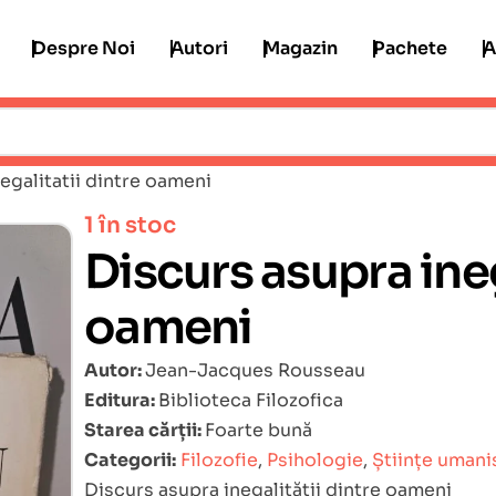
Despre Noi
Autori
Magazin
Pachete
A
egalitatii dintre oameni
1 în stoc
Discurs asupra ineg
oameni
Autor:
Jean-Jacques Rousseau
Editura:
Biblioteca Filozofica
Starea cărții:
Foarte bună
Categorii:
Filozofie
,
Psihologie
,
Științe umani
Discurs asupra inegalității dintre oameni