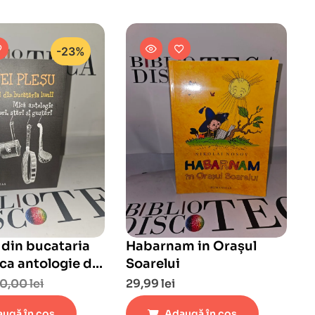
-23%
 din bucataria
Habarnam in Orașul
ica antologie de
Soarelui
stari si gustari
0,00
lei
29,99
lei
ugă în coș
Adaugă în coș