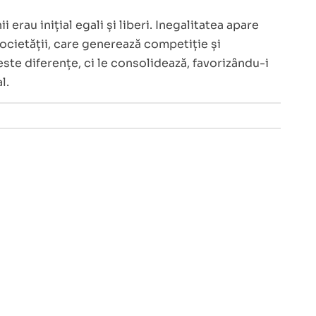
erau inițial egali și liberi. Inegalitatea apare
ocietății, care generează competiție și
ceste diferențe, ci le consolidează, favorizându-i
l.