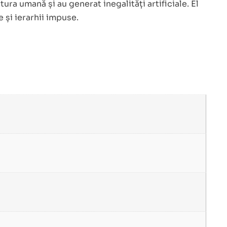
ra umană și au generat inegalități artificiale. El
 și ierarhii impuse.