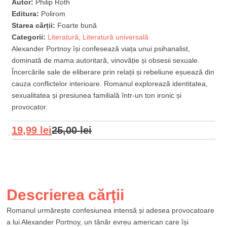
Autor:
Philip Roth
Editura:
Polirom
Starea cărții:
Foarte bună
Categorii:
Literatură
,
Literatură universală
Alexander Portnoy își confesează viața unui psihanalist,
dominată de mama autoritară, vinovăție și obsesii sexuale.
Încercările sale de eliberare prin relații și rebeliune eșuează din
cauza conflictelor interioare. Romanul explorează identitatea,
sexualitatea și presiunea familială într-un ton ironic și
provocator.
19,99
lei
25,00
lei
Descrierea cărții
Romanul urmărește confesiunea intensă și adesea provocatoare
a lui Alexander Portnoy, un tânăr evreu american care își