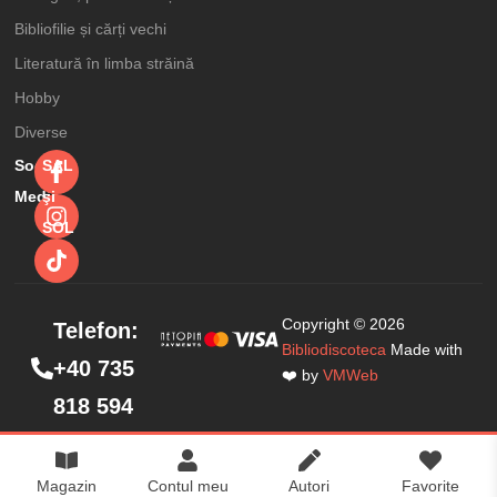
Bibliofilie și cărți vechi
Literatură în limba străină
Hobby
Diverse
Social
SAL
Media
şi
SOL
Copyright © 2026
Telefon:
Complexul lui
Bibliodiscoteca
Made with
+40 735
Portnoy
19,99
lei
25,00
lei
❤️ by
VMWeb
818 594
Magazin
Contul meu
Autori
Favorite