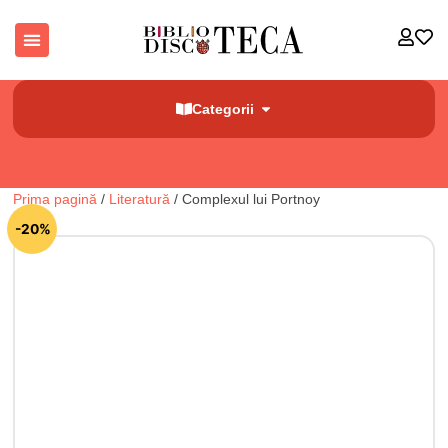
Categorii
Prima pagină
/
Literatură
/ Complexul lui Portnoy
🔍
-20%