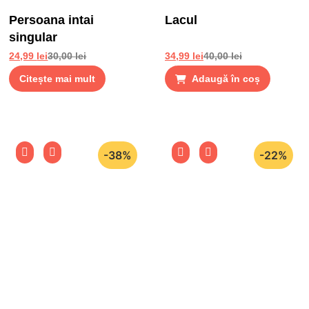
Persoana intai
Lacul
singular
24,99
lei
30,00
lei
34,99
lei
40,00
lei
Citește mai mult
Adaugă în coș
-38%
-22%