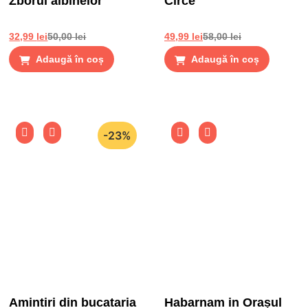
Zborul albinelor
Circe
32,99
lei
50,00
lei
49,99
lei
58,00
lei
Adaugă în coș
Adaugă în coș
-23%
Amintiri din bucataria
Habarnam in Orașul