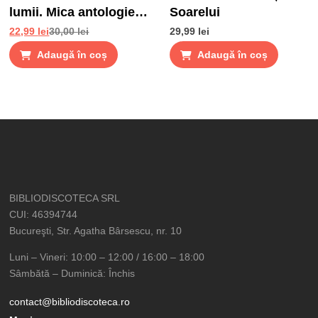
lumii. Mica antologie
Soarelui
de gusturi, stari si
22,99
lei
30,00
lei
29,99
lei
gustari
Adaugă în coș
Adaugă în coș
BIBLIODISCOTECA SRL
CUI: 46394744
Bucureşti, Str. Agatha Bârsescu, nr. 10
Luni – Vineri: 10:00 – 12:00 / 16:00 – 18:00
Sâmbătă – Duminică: Închis
contact@bibliodiscoteca.ro