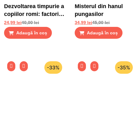
Dezvoltarea timpurie a
Misterul din hanul
copiilor romi: factori
pungasilor
de risc si factori de
24,99
lei
40,00
lei
34,99
lei
45,00
lei
protectie
Adaugă în coș
Adaugă în coș
-33%
-35%