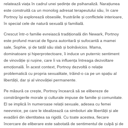
relatează viața în cadrul unei ședințe de psihanaliză. Narațiunea
este construită ca un monolog adresat terapeutului său, în care
Portnoy își explorează obsesiile, frustrările și conflictele interioare,
în special cele de natură sexuală și familială.
Crescut într-o familie evreiască tradițională din Newark, Portnoy
este profund marcat de figura autoritară și sufocantă a mamei
sale, Sophie, și de tatăl său slab și bolnăvicios. Mama,
dominatoare și hiperprotectoare, îi induce un puternic sentiment
de vinovăție și rușine, care îi va influența întreaga dezvoltare
emoțională. În acest context, Portnoy dezvoltă o relație
problematică cu propria sexualitate, trăind-o ca pe un spațiu al
libertății, dar și al vinovăției permanente.
Pe măsură ce crește, Portnoy încearcă să se elibereze de
constrângerile morale și culturale impuse de familie și comunitate.
El se implică în numeroase relații sexuale, adesea cu femei
neevreice, pe care le idealizează ca simboluri ale libertății și ale
evadării din identitatea sa rigidă. Cu toate acestea, fiecare
încercare de eliberare este sabotată de sentimentul de culpă și de