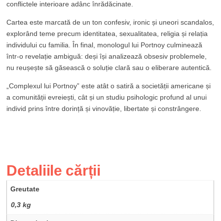
conflictele interioare adânc înrădăcinate.
Cartea este marcată de un ton confesiv, ironic și uneori scandalos,
explorând teme precum identitatea, sexualitatea, religia și relația
individului cu familia. În final, monologul lui Portnoy culminează
într-o revelație ambiguă: deși își analizează obsesiv problemele,
nu reușește să găsească o soluție clară sau o eliberare autentică.
„Complexul lui Portnoy” este atât o satiră a societății americane și
a comunității evreiești, cât și un studiu psihologic profund al unui
individ prins între dorință și vinovăție, libertate și constrângere.
Detaliile cărții
Greutate
0,3 kg