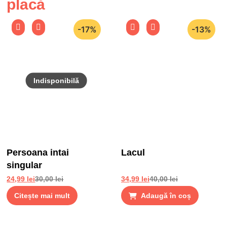
placă
-17%
-13%
Persoana intai
Lacul
singular
24,99
lei
30,00
lei
34,99
lei
40,00
lei
Citește mai mult
Adaugă în coș