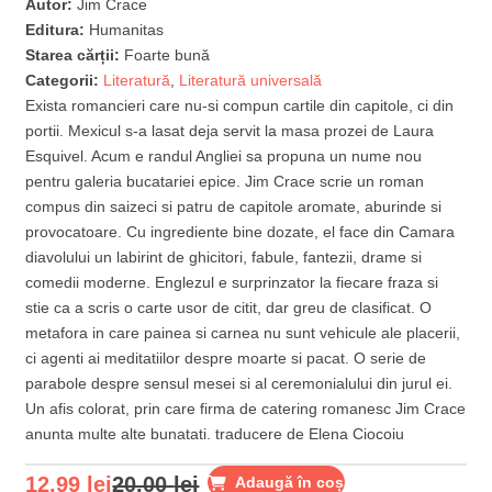
Autor:
Jim Crace
Editura:
Humanitas
Starea cărții:
Foarte bună
Categorii:
Literatură
,
Literatură universală
Exista romancieri care nu-si compun cartile din capitole, ci din
portii. Mexicul s-a lasat deja servit la masa prozei de Laura
Esquivel. Acum e randul Angliei sa propuna un nume nou
pentru galeria bucatariei epice. Jim Crace scrie un roman
compus din saizeci si patru de capitole aromate, aburinde si
provocatoare. Cu ingrediente bine dozate, el face din Camara
diavolului un labirint de ghicitori, fabule, fantezii, drame si
comedii moderne. Englezul e surprinzator la fiecare fraza si
stie ca a scris o carte usor de citit, dar greu de clasificat. O
metafora in care painea si carnea nu sunt vehicule ale placerii,
ci agenti ai meditatiilor despre moarte si pacat. O serie de
parabole despre sensul mesei si al ceremonialului din jurul ei.
Un afis colorat, prin care firma de catering romanesc Jim Crace
anunta multe alte bunatati. traducere de Elena Ciocoiu
12,99
lei
20,00
lei
Adaugă în coș