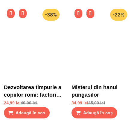
-38%
-22%
Dezvoltarea timpurie a
Misterul din hanul
copiilor romi: factori
pungasilor
de risc si factori de
24,99
lei
40,00
lei
34,99
lei
45,00
lei
protectie
Adaugă în coș
Adaugă în coș