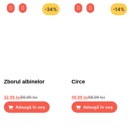
-34%
-14%
Zborul albinelor
Circe
32,99
lei
50,00
lei
49,99
lei
58,00
lei
Adaugă în coș
Adaugă în coș