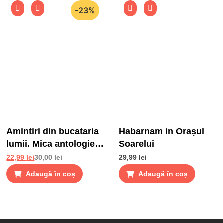
-23%
Amintiri din bucataria
Habarnam in Orașul
lumii. Mica antologie
Soarelui
de gusturi, stari si
22,99
lei
30,00
lei
29,99
lei
gustari
Adaugă în coș
Adaugă în coș