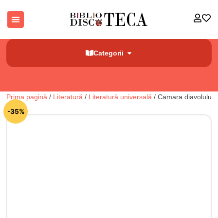
Categorii
Prima pagină
/
Literatură
/
Literatură universală
/ Camara diavolului
🔍
-35%