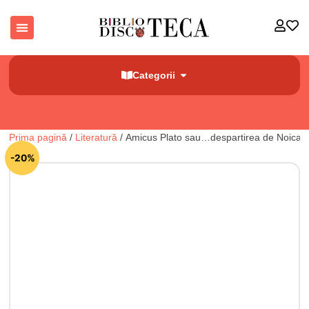
Categorii
Prima pagină
/
Literatură
/ Amicus Plato sau…despartirea de Noica
🔍
-20%