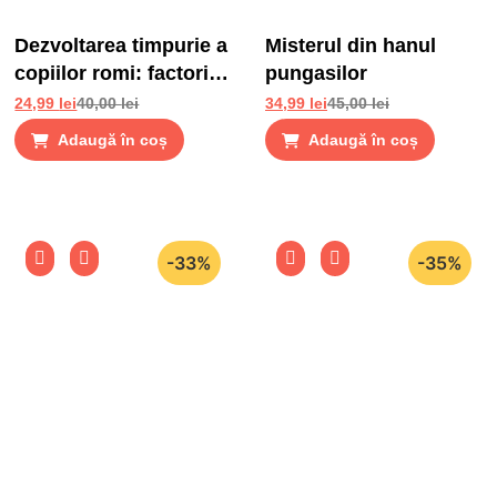
Dezvoltarea timpurie a
Misterul din hanul
copiilor romi: factori
pungasilor
de risc si factori de
24,99
lei
40,00
lei
34,99
lei
45,00
lei
protectie
Adaugă în coș
Adaugă în coș
-33%
-35%