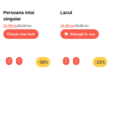
Persoana intai
Lacul
singular
24,99
lei
30,00
lei
34,99
lei
40,00
lei
Citește mai mult
Adaugă în coș
-38%
-22%