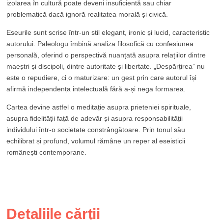
izolarea în cultură poate deveni insuficientă sau chiar
problematică dacă ignoră realitatea morală și civică.
Eseurile sunt scrise într-un stil elegant, ironic și lucid, caracteristic
autorului. Paleologu îmbină analiza filosofică cu confesiunea
personală, oferind o perspectivă nuanțată asupra relațiilor dintre
maeștri și discipoli, dintre autoritate și libertate. „Despărțirea” nu
este o repudiere, ci o maturizare: un gest prin care autorul își
afirmă independența intelectuală fără a-și nega formarea.
Cartea devine astfel o meditație asupra prieteniei spirituale,
asupra fidelității față de adevăr și asupra responsabilității
individului într-o societate constrângătoare. Prin tonul său
echilibrat și profund, volumul rămâne un reper al eseisticii
românești contemporane.
Detaliile cărții