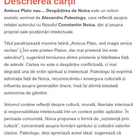
Descrierea cărții
Amicus Plato sau… Despărțirea de Noica
este un volum
eseistic semnat de
Alexandru Paleologu
, care reflectă asupra
relației autorului cu filosoful
Constantin Noica
, dar și asupra
propriei sale poziționări intelectuale.
Titlul parafrazează maxima latină „Amicus Plato, sed magis amica
veritas” („Îmi este prieten Platon, dar mai prietenă îmi este
adevărul”), sugerând tensiunea dintre prietenie și fidelitatea față
de adevăr. Cartea nu este o despărțire conflictuală, ci mai
degrabă una de ordin spiritual și intelectual. Paleologu își exprimă
admirația față de Noica, recunoscându-i anvergura culturală și
influența asupra generațiilor tinere, însă își afirmă totodată
autonomia de gândire.
Volumul conține reflecții despre cultură, morală, libertate interioară
și responsabilitate intelectuală într-un context politic apăsător. În
perioada comunistă, Noica propunea o formă de „rezistență prin
cultură”, concentrată asupra formării spiritului și cultivării valorilor
clasice. Paleologu, deși apreciază acest ideal, sugerează că