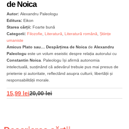
de Noica
Autor:
Alexandru Paleologu
Editura:
Eikon
Starea cărții:
Foarte bună
Categorii:
Filozofie
,
Literatură
,
Literatură română
,
Științe
umaniste
Amicus Plato sau… Despărțirea de Noica
de
Alexandru
Paleologu
este un volum eseistic despre relația autorului cu
Constantin Noica
. Paleologu își afirmă autonomia
intelectuală, susținând că adevărul trebuie pus mai presus de
prietenie și autoritate, reflectând asupra culturii, libertății și
responsabilității morale.
15,99
lei
20,00
lei