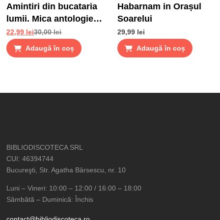
Amintiri din bucataria
Habarnam in Orașul
lumii. Mica antologie
Soarelui
de gusturi, stari si
22,99
lei
30,00
lei
29,99
lei
gustari
Adaugă în coș
Adaugă în coș
BIBLIODISCOTECA SRL
CUI: 46394744
Bucureşti, Str. Agatha Bârsescu, nr. 10
Luni – Vineri: 10:00 – 12:00 / 16:00 – 18:00
Sâmbătă – Duminică: Închis
contact@bibliodiscoteca.ro