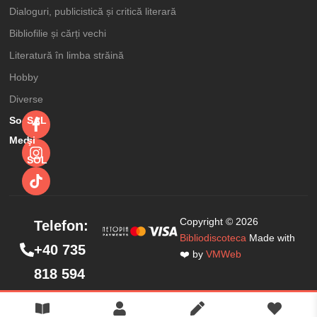
Dialoguri, publicistică și critică literară
Bibliofilie și cărți vechi
Literatură în limba străină
Hobby
Diverse
Social
SAL
Media
şi
SOL
Amicus Plato
Copyright © 2026
Telefon:
sau…
Bibliodiscoteca
Made with
15,99
lei
20,00
lei
+40 735
despartirea de
❤️ by
VMWeb
818 594
Noica