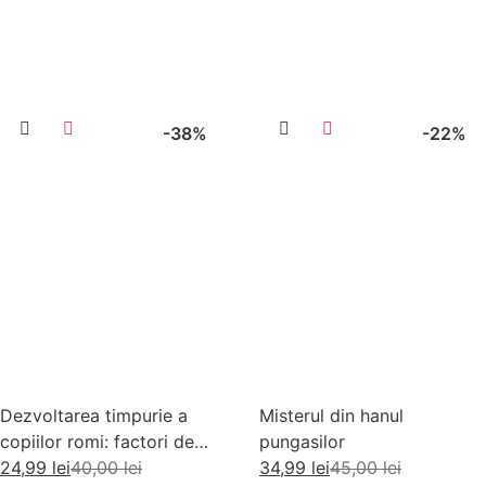
Citește mai mult
Adaugă în coș
-38%
-22%
Dezvoltarea timpurie a
Misterul din hanul
copiilor romi: factori de
pungasilor
risc si factori de protectie
24,99
lei
40,00
lei
34,99
lei
45,00
lei