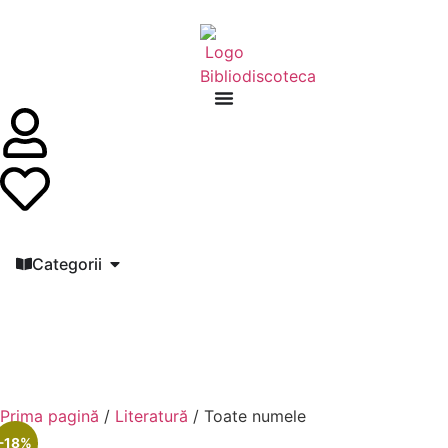
Categorii
Prima pagină
/
Literatură
/ Toate numele
-18%