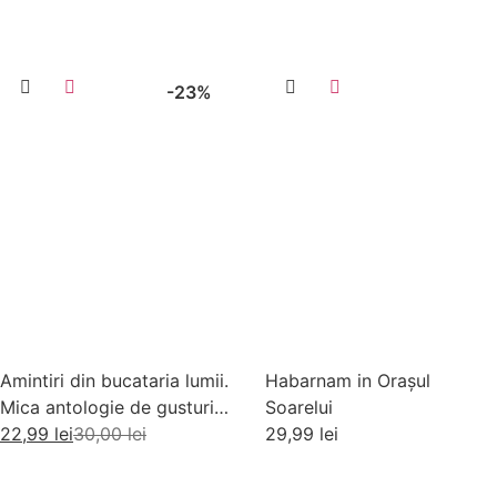
-23%
Amintiri din bucataria lumii.
Habarnam in Orașul
Mica antologie de gusturi,
Soarelui
stari si gustari
22,99
lei
30,00
lei
29,99
lei
Adaugă în coș
Adaugă în coș