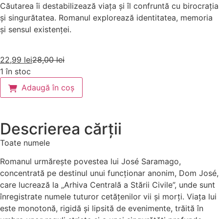
Căutarea îi destabilizează viața și îl confruntă cu birocrația
și singurătatea. Romanul explorează identitatea, memoria
și sensul existenței.
22,99
lei
28,00
lei
1 în stoc
Adaugă în coș
Descrierea cărții
Toate numele
Romanul urmărește povestea lui José Saramago,
concentrată pe destinul unui funcționar anonim, Dom José,
care lucrează la „Arhiva Centrală a Stării Civile”, unde sunt
înregistrate numele tuturor cetățenilor vii și morți. Viața lui
este monotonă, rigidă și lipsită de evenimente, trăită în