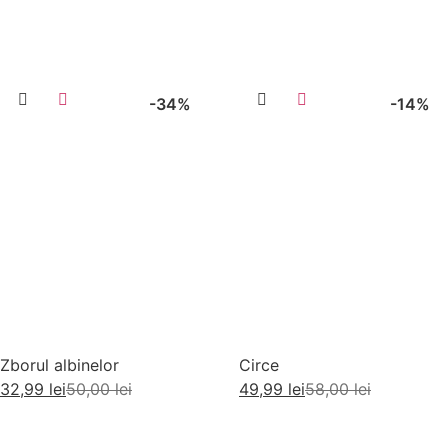
-34%
-14%
Zborul albinelor
Circe
32,99
lei
50,00
lei
49,99
lei
58,00
lei
Adaugă în coș
Adaugă în coș