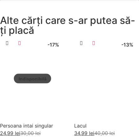
Alte cărți care s-ar putea să-
ți placă
-17%
-13%
Persoana intai singular
Lacul
24,99
lei
30,00
lei
34,99
lei
40,00
lei