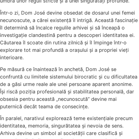
umbra unor reguli stricte și a unei singurătăți profunde.
Într-o zi, Dom José devine obsedat de dosarul unei femei
necunoscute, a cărei existență îl intrigă. Această fascinație
îl determină să încalce regulile arhivei și să înceapă o
investigație clandestină pentru a descoperi identitatea ei.
Căutarea îl scoate din rutina zilnică și îl împinge într-o
explorare tot mai profundă a orașului și a propriei vieți
interioare.
Pe măsură ce înaintează în anchetă, Dom José se
confruntă cu limitele sistemului birocratic și cu dificultatea
de a găsi urme reale ale unei persoane aparent anonime.
Își riscă poziția profesională și stabilitatea personală, dar
obsesia pentru această „necunoscută” devine mai
puternică decât teama de consecințe.
În paralel, narativul explorează teme existențiale precum
identitatea, memoria, singurătatea și nevoia de sens.
Arhiva devine un simbol al societății care clasifică și