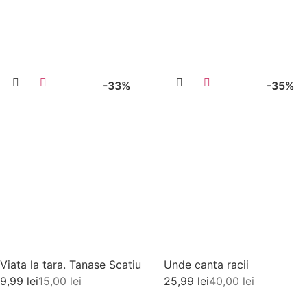
Adaugă în coș
Adaugă în coș
-33%
-35%
Viata la tara. Tanase Scatiu
Unde canta racii
9,99
lei
15,00
lei
25,99
lei
40,00
lei
Adaugă în coș
Adaugă în coș