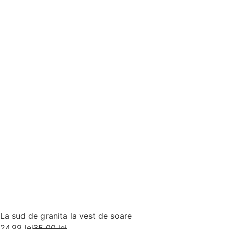
La sud de granita la vest de soare
24,99
lei
35,00
lei