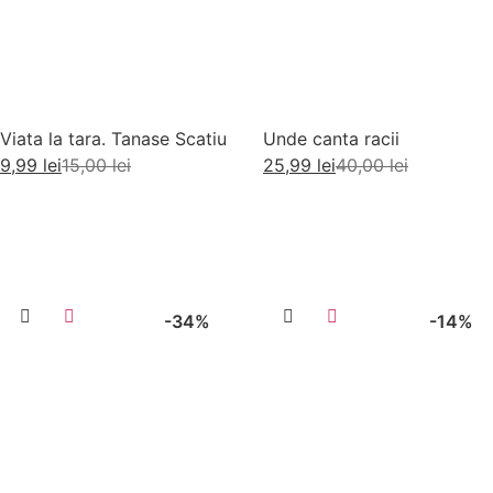
Viata la tara. Tanase Scatiu
Unde canta racii
9,99
lei
15,00
lei
25,99
lei
40,00
lei
Adaugă în coș
Adaugă în coș
-34%
-14%