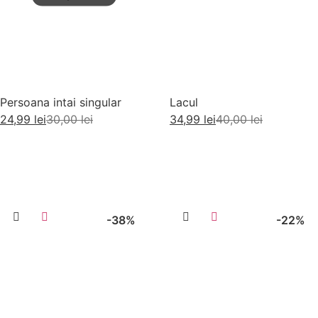
Persoana intai singular
Lacul
24,99
lei
30,00
lei
34,99
lei
40,00
lei
Citește mai mult
Adaugă în coș
-38%
-22%