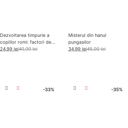
Dezvoltarea timpurie a
Misterul din hanul
copiilor romi: factori de
pungasilor
risc si factori de protectie
24,99
lei
40,00
lei
34,99
lei
45,00
lei
Adaugă în coș
Adaugă în coș
-33%
-35%