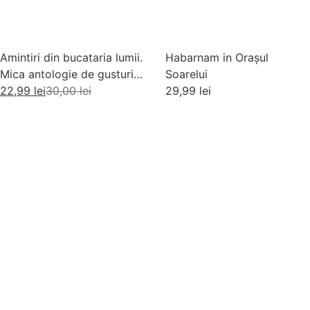
Amintiri din bucataria lumii.
Habarnam in Orașul
Mica antologie de gusturi,
Soarelui
stari si gustari
22,99
lei
30,00
lei
29,99
lei
Adaugă în coș
Adaugă în coș