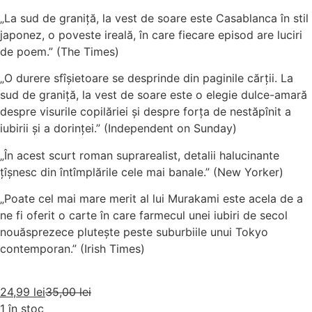
„La sud de graniţă, la vest de soare este Casablanca în stil
japonez, o poveste ireală, în care fiecare episod are luciri
de poem.” (The Times)
„O durere sfîşietoare se desprinde din paginile cărţii. La
sud de graniţă, la vest de soare este o elegie dulce-amară
despre visurile copilăriei şi despre forţa de nestăpînit a
iubirii şi a dorinţei.” (Independent on Sunday)
„În acest scurt roman suprarealist, detalii halucinante
ţîşnesc din întîmplările cele mai banale.” (New Yorker)
„Poate cel mai mare merit al lui Murakami este acela de a
ne fi oferit o carte în care farmecul unei iubiri de secol
nouăsprezece pluteşte peste suburbiile unui Tokyo
contemporan.” (Irish Times)
24,99
lei
35,00
lei
1 în stoc