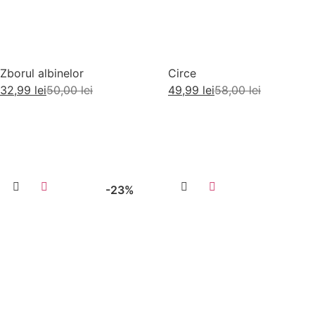
Zborul albinelor
Circe
32,99
lei
50,00
lei
49,99
lei
58,00
lei
Adaugă în coș
Adaugă în coș
-23%