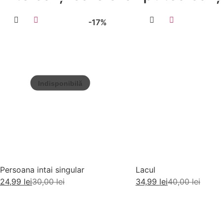
-17%
Persoana intai singular
Lacul
24,99
lei
30,00
lei
34,99
lei
40,00
lei
Citește mai mult
Adaugă în coș