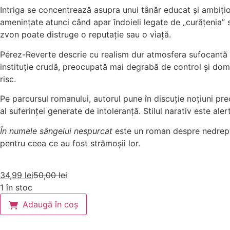
Intriga se concentrează asupra unui tânăr educat și ambițios,
amenințate atunci când apar îndoieli legate de „curățenia” sân
zvon poate distruge o reputație sau o viață.
Pérez-Reverte descrie cu realism dur atmosfera sufocantă a ep
instituție crudă, preocupată mai degrabă de control și domi
risc.
Pe parcursul romanului, autorul pune în discuție noțiuni pre
al suferinței generate de intoleranță. Stilul narativ este al
În numele sângelui nespurcat
este un roman despre nedrepta
pentru ceea ce au fost strămoșii lor.
34,99
lei
50,00
lei
1 în stoc
Adaugă în coș