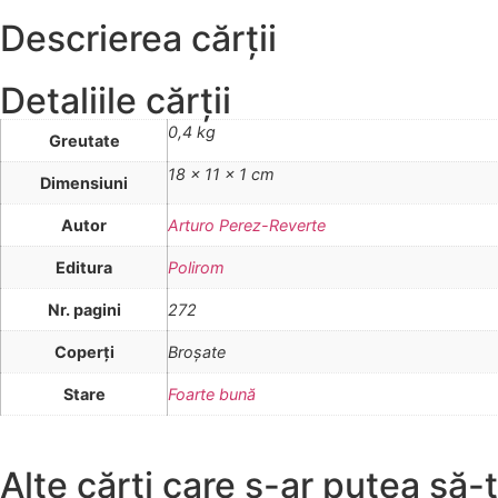
Descrierea cărții
Detaliile cărții
0,4 kg
Greutate
18 × 11 × 1 cm
Dimensiuni
Autor
Arturo Perez-Reverte
Editura
Polirom
Nr. pagini
272
Coperţi
Broşate
Stare
Foarte bună
Alte cărți care s-ar putea să-ț