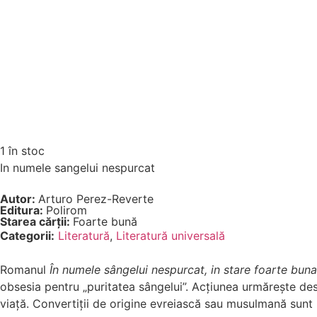
1 în stoc
In numele sangelui nespurcat
Autor:
Arturo Perez-Reverte
Editura:
Polirom
Starea cărții:
Foarte bună
Categorii:
Literatură
,
Literatură universală
Romanul
În numele sângelui nespurcat, in stare foarte buna
obsesia pentru „puritatea sângelui”. Acțiunea urmărește des
viață. Convertiții de origine evreiască sau musulmană sunt p