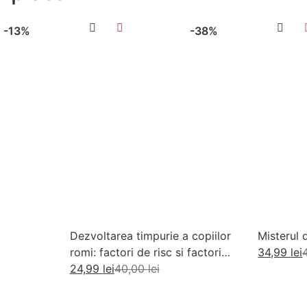
-13%
-38%
Dezvoltarea timpurie a copiilor
Misterul 
romi: factori de risc si factori
34,99
lei
de protectie
24,99
lei
40,00
lei
Ad
Adaugă în coș