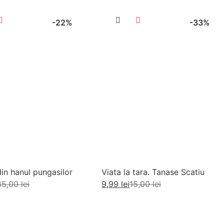
-22%
-33%
din hanul pungasilor
Viata la tara. Tanase Scatiu
45,00
lei
9,99
lei
15,00
lei
augă în coș
Adaugă în coș