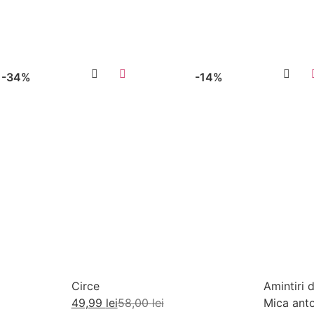
-34%
-14%
Circe
Amintiri d
49,99
lei
58,00
lei
Mica anto