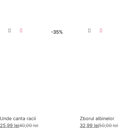
-35%
Unde canta racii
Zborul albinelor
25,99
lei
40,00
lei
32,99
lei
50,00
lei