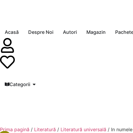
Acasă
Despre Noi
Autori
Magazin
Pachet
Categorii
Prima pagină
/
Literatură
/
Literatură universală
/ In numele