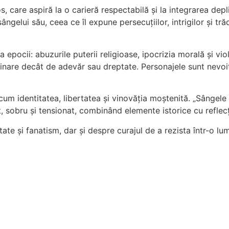
 care aspiră la o carieră respectabilă și la integrarea depli
gelui său, ceea ce îl expune persecuțiilor, intrigilor și trăd
ocii: abuzurile puterii religioase, ipocrizia morală și viole
nare decât de adevăr sau dreptate. Personajele sunt nevoite 
cum identitatea, libertatea și vinovăția moștenită. „Sângele 
ert, sobru și tensionat, combinând elemente istorice cu refle
te și fanatism, dar și despre curajul de a rezista într-o l