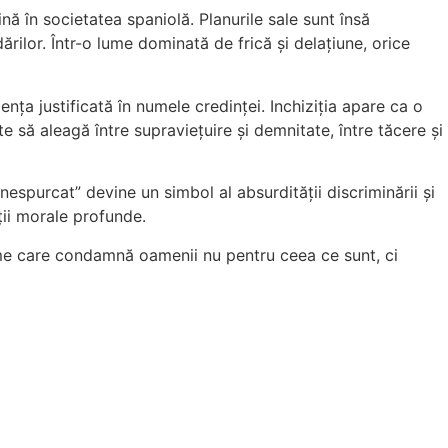
nă în societatea spaniolă. Planurile sale sunt însă
ărilor. Într-o lume dominată de frică și delațiune, orice
nța justificată în numele credinței. Inchiziția apare ca o
să aleagă între supraviețuire și demnitate, între tăcere și
nespurcat” devine un simbol al absurdității discriminării și
cții morale profunde.
ume care condamnă oamenii nu pentru ceea ce sunt, ci