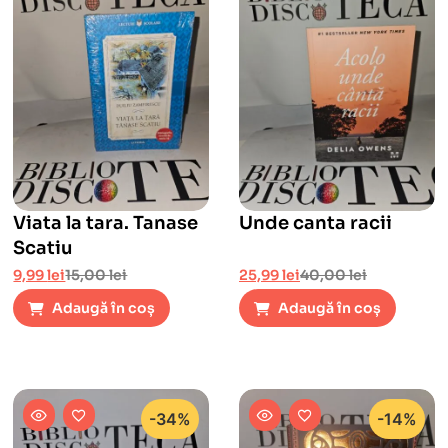
Viata la tara. Tanase
Unde canta racii
Scatiu
9,99
lei
15,00
lei
25,99
lei
40,00
lei
Adaugă în coș
Adaugă în coș
-34%
-14%