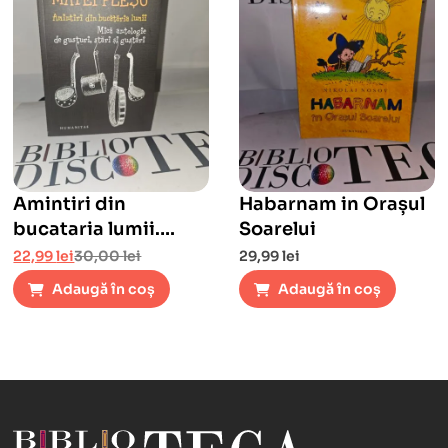
Amintiri din
Habarnam in Orașul
bucataria lumii.
Soarelui
Mica antologie de
22,99
lei
30,00
lei
29,99
lei
gusturi, stari si
Adaugă în coș
Adaugă în coș
gustari