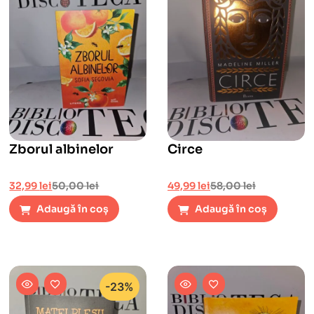
Zborul albinelor
Circe
32,99
lei
50,00
lei
49,99
lei
58,00
lei
Adaugă în coș
Adaugă în coș
-23%