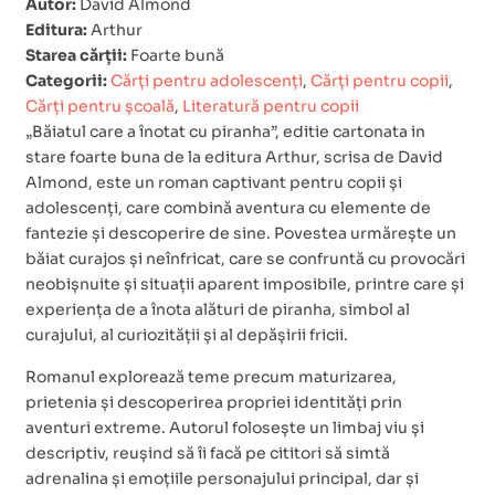
Autor:
David Almond
Editura:
Arthur
Starea cărții:
Foarte bună
Categorii:
Cărți pentru adolescenți
,
Cărți pentru copii
,
Cărți pentru școală
,
Literatură pentru copii
„Băiatul care a înotat cu piranha”, editie cartonata in
stare foarte buna de la editura Arthur, scrisa de David
Almond, este un roman captivant pentru copii și
adolescenți, care combină aventura cu elemente de
fantezie și descoperire de sine. Povestea urmărește un
băiat curajos și neînfricat, care se confruntă cu provocări
neobișnuite și situații aparent imposibile, printre care și
experiența de a înota alături de piranha, simbol al
curajului, al curiozității și al depășirii fricii.
Romanul explorează teme precum maturizarea,
prietenia și descoperirea propriei identități prin
aventuri extreme. Autorul folosește un limbaj viu și
descriptiv, reușind să îi facă pe cititori să simtă
adrenalina și emoțiile personajului principal, dar și