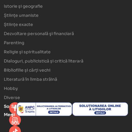
Istorie și geografie
Științe umaniste
Științe exacte
Dezvoltare personală şi financiară
Parenting
Religie și spiritualitate
Dialoguri, publicistică și critică literară
Bibliofilie și cărți vechi
Literatură în limba străină
Hobby
Diverse
Social
SAL
Media
şi
SOL