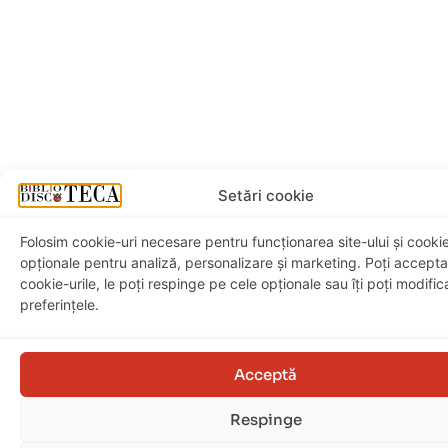
Setări cookie
Folosim cookie-uri necesare pentru funcționarea site-ului și cookie
opționale pentru analiză, personalizare și marketing. Poți accepta
cookie-urile, le poți respinge pe cele opționale sau îți poți modific
preferințele.
Acceptă
Baiatul care a inotat
cu piranha
29,99
lei
49,00
lei
Respinge