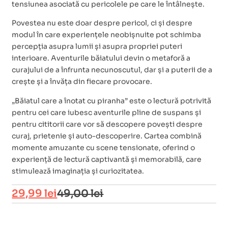
tensiunea asociată cu pericolele pe care le întâlnește.
Povestea nu este doar despre pericol, ci și despre
modul în care experiențele neobișnuite pot schimba
percepția asupra lumii și asupra propriei puteri
interioare. Aventurile băiatului devin o metaforă a
curajului de a înfrunta necunoscutul, dar și a puterii de a
crește și a învăța din fiecare provocare.
„Băiatul care a înotat cu piranha” este o lectură potrivită
pentru cei care iubesc aventurile pline de suspans și
pentru cititorii care vor să descopere povești despre
curaj, prietenie și auto-descoperire. Cartea combină
momente amuzante cu scene tensionate, oferind o
experiență de lectură captivantă și memorabilă, care
stimulează imaginația și curiozitatea.
29,99
lei
49,00
lei