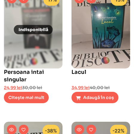
Persoana intai
Lacul
singular
24,99
lei
30,00
lei
34,99
lei
40,00
lei
Citește mai mult
Adaugă în coș
-38%
-22%