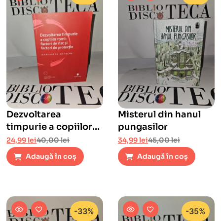
Dezvoltarea
Misterul din hanul
timpurie a copiilor
pungasilor
romi: factori de risc
24,99
lei
40,00
lei
34,99
lei
45,00
lei
si factori de
Adaugă în coș
Adaugă în coș
protectie
-33%
-35%