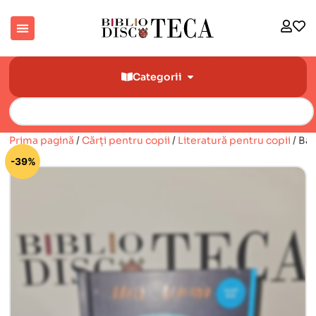
Categorii
Prima pagină
/
Cărți pentru copii
/
Literatură pentru copii
/ Bai
🔍
-39%