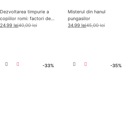
Dezvoltarea timpurie a
Misterul din hanul
copiilor romi: factori de
pungasilor
risc si factori de protectie
24,99
lei
40,00
lei
34,99
lei
45,00
lei
Adaugă în coș
Adaugă în coș
-33%
-35%