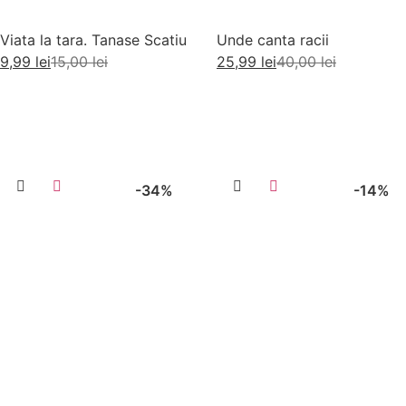
Viata la tara. Tanase Scatiu
Unde canta racii
9,99
lei
15,00
lei
25,99
lei
40,00
lei
Adaugă în coș
Adaugă în coș
-34%
-14%