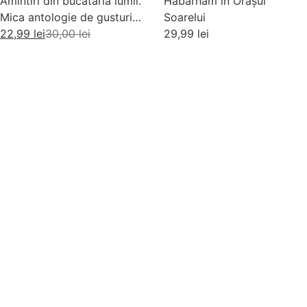
Amintiri din bucataria lumii.
Habarnam in Orașul
Mica antologie de gusturi,
Soarelui
stari si gustari
22,99
lei
30,00
lei
29,99
lei
Adaugă în coș
Adaugă în coș