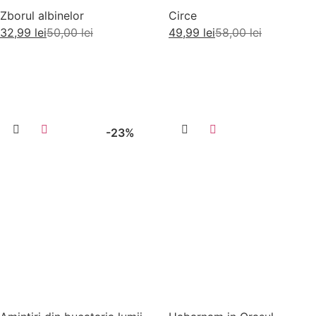
Zborul albinelor
Circe
32,99
lei
50,00
lei
49,99
lei
58,00
lei
Adaugă în coș
Adaugă în coș
-23%