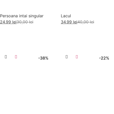
Persoana intai singular
Lacul
24,99
lei
30,00
lei
34,99
lei
40,00
lei
Citește mai mult
Adaugă în coș
-38%
-22%