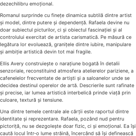
dezechilibru emoțional.
Romanul surprinde cu finețe dinamica subtilă dintre artist
și model, dintre putere și dependență. Rafaela devine nu
doar subiectul picturilor, ci și obiectul fascinației și al
controlului exercitat de artista carismatică. Pe măsură ce
legătura lor evoluează, granițele dintre iubire, manipulare
și ambiție artistică devin tot mai fragile.
Ellis Avery construiește o narațiune bogată în detalii
senzoriale, reconstituind atmosfera atelierelor pariziene, a
cafenelelor frecventate de artiști și a saloanelor unde se
decidea destinul operelor de artă. Descrierile sunt rafinate
și precise, iar lumea artistică interbelică prinde viață prin
culoare, textură și tensiune.
Una dintre temele centrale ale cărții este raportul dintre
identitate și reprezentare. Rafaela, pozând nud pentru
pictoriță, nu se dezgolește doar fizic, ci și emoțional. Ea își
caută locul într-o lume străină, încercând să își definească