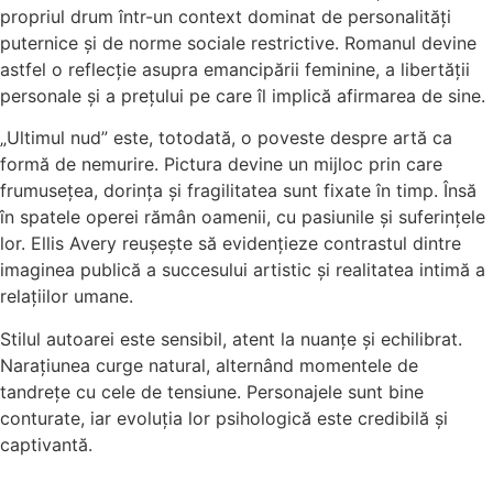
propriul drum într-un context dominat de personalități
puternice și de norme sociale restrictive. Romanul devine
astfel o reflecție asupra emancipării feminine, a libertății
personale și a prețului pe care îl implică afirmarea de sine.
„Ultimul nud” este, totodată, o poveste despre artă ca
formă de nemurire. Pictura devine un mijloc prin care
frumusețea, dorința și fragilitatea sunt fixate în timp. Însă
în spatele operei rămân oamenii, cu pasiunile și suferințele
lor. Ellis Avery reușește să evidențieze contrastul dintre
imaginea publică a succesului artistic și realitatea intimă a
relațiilor umane.
Stilul autoarei este sensibil, atent la nuanțe și echilibrat.
Narațiunea curge natural, alternând momentele de
tandrețe cu cele de tensiune. Personajele sunt bine
conturate, iar evoluția lor psihologică este credibilă și
captivantă.