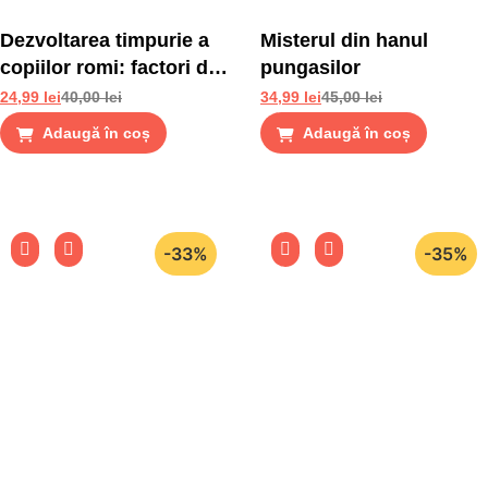
Dezvoltarea timpurie a
Misterul din hanul
copiilor romi: factori de
pungasilor
risc si factori de
24,99
lei
40,00
lei
34,99
lei
45,00
lei
protectie
Adaugă în coș
Adaugă în coș
-33%
-35%