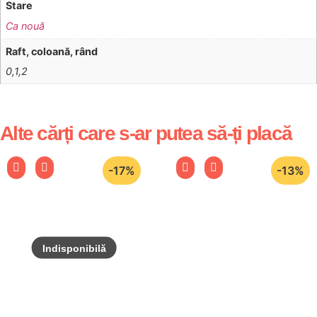
Stare
Ca nouă
Raft, coloană, rând
0,1,2
Alte cărți care s-ar putea să-ți placă
-17%
-13%