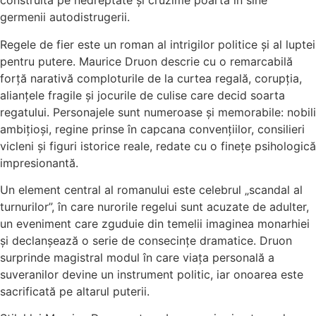
construită pe nedreptate și cruzime poartă în sine
germenii autodistrugerii.
Regele de fier este un roman al intrigilor politice și al luptei
pentru putere. Maurice Druon descrie cu o remarcabilă
forță narativă comploturile de la curtea regală, corupția,
alianțele fragile și jocurile de culise care decid soarta
regatului. Personajele sunt numeroase și memorabile: nobili
ambițioși, regine prinse în capcana convențiilor, consilieri
vicleni și figuri istorice reale, redate cu o finețe psihologică
impresionantă.
Un element central al romanului este celebrul „scandal al
turnurilor”, în care nurorile regelui sunt acuzate de adulter,
un eveniment care zguduie din temelii imaginea monarhiei
și declanșează o serie de consecințe dramatice. Druon
surprinde magistral modul în care viața personală a
suveranilor devine un instrument politic, iar onoarea este
sacrificată pe altarul puterii.