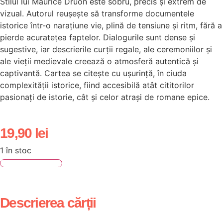
Stilul lui Maurice Druon este sobru, precis și extrem de
vizual. Autorul reușește să transforme documentele
istorice într-o narațiune vie, plină de tensiune și ritm, fără a
pierde acuratețea faptelor. Dialogurile sunt dense și
sugestive, iar descrierile curții regale, ale ceremoniilor și
ale vieții medievale creează o atmosferă autentică și
captivantă. Cartea se citește cu ușurință, în ciuda
complexității istorice, fiind accesibilă atât cititorilor
pasionați de istorie, cât și celor atrași de romane epice.
19,90
lei
1 în stoc
Adaugă în coș
Descrierea cărții