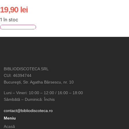
19,90
lei
1 în stoc
Adaugă în coș
BIBLIODISCOTECA SRL
CUI: 46394744
Bucureşti, Str. Agatha Bârsescu, nr. 10
Luni – Vineri: 10:00 – 12:00 / 16:00 – 18:00
Sâmbătă – Duminică: Închis
contact@bibliodiscoteca.ro
Meniu
Acasă