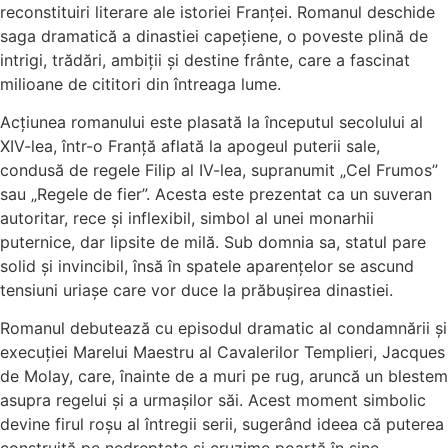
reconstituiri literare ale istoriei Franței. Romanul deschide
saga dramatică a dinastiei capețiene, o poveste plină de
intrigi, trădări, ambiții și destine frânte, care a fascinat
milioane de cititori din întreaga lume.
Acțiunea romanului este plasată la începutul secolului al
XIV-lea, într-o Franță aflată la apogeul puterii sale,
condusă de regele Filip al IV-lea, supranumit „Cel Frumos”
sau „Regele de fier”. Acesta este prezentat ca un suveran
autoritar, rece și inflexibil, simbol al unei monarhii
puternice, dar lipsite de milă. Sub domnia sa, statul pare
solid și invincibil, însă în spatele aparențelor se ascund
tensiuni uriașe care vor duce la prăbușirea dinastiei.
Romanul debutează cu episodul dramatic al condamnării și
execuției Marelui Maestru al Cavalerilor Templieri, Jacques
de Molay, care, înainte de a muri pe rug, aruncă un blestem
asupra regelui și a urmașilor săi. Acest moment simbolic
devine firul roșu al întregii serii, sugerând ideea că puterea