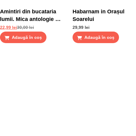
Amintiri din bucataria
Habarnam in Orașul
lumii. Mica antologie de
Soarelui
gusturi, stari si gustari
22,99
lei
30,00
lei
29,99
lei
Adaugă în coș
Adaugă în coș