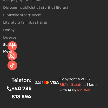
Dialoguri, publicistică și critică literară
Bibliofilie și cărți vechi
Literatură în limba străină
Hobby
Diverse
Social
SAL
Media
şi
SOL
Copyright © 2026
Telefon:
Bibliodiscoteca
Made
+40 735
with ❤️ by
VMWeb
818 594