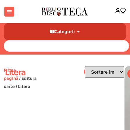
Categorii
Litera
Prima
Filtre
pagină
/ Editura
carte / Litera