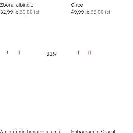
Zborul albinelor
Circe
32,99
lei
50,00
lei
49,99
lei
58,00
lei
Adaugă în coș
Adaugă în coș
-23%
Amintiri din bucataria lumii.
Habarnam in Orașul