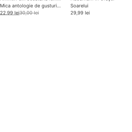
Mica antologie de gusturi,
Soarelui
stari si gustari
22,99
lei
30,00
lei
29,99
lei
Adaugă în coș
Adaugă în coș