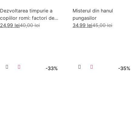
Dezvoltarea timpurie a
Misterul din hanul
copiilor romi: factori de
pungasilor
risc si factori de protectie
24,99
lei
40,00
lei
34,99
lei
45,00
lei
Adaugă în coș
Adaugă în coș
-33%
-35%