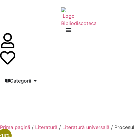
Categorii
Prima pagină
/
Literatură
/
Literatură universală
/ Procesul
-14%