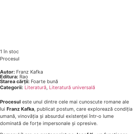
1 în stoc
Procesul
Autor:
Franz Kafka
Editura:
Rao
Starea cărții:
Foarte bună
Categorii:
Literatură
,
Literatură universală
Procesul
este unul dintre cele mai cunoscute romane ale
lui
Franz Kafka
, publicat postum, care explorează condiția
umană, vinovăția și absurdul existenței într-o lume
dominată de forțe impersonale și opresive.