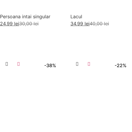
Persoana intai singular
Lacul
24,99
lei
30,00
lei
34,99
lei
40,00
lei
Citește mai mult
Adaugă în coș
-38%
-22%