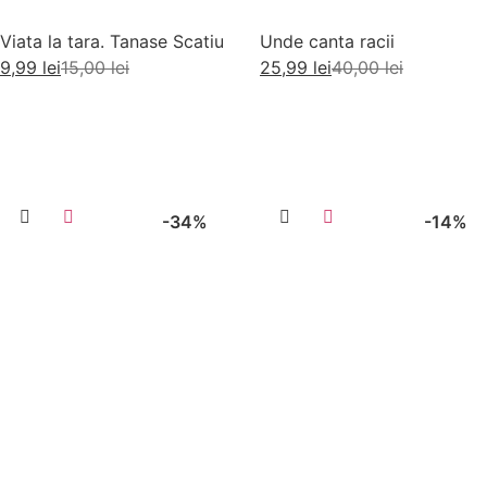
Viata la tara. Tanase Scatiu
Unde canta racii
9,99
lei
15,00
lei
25,99
lei
40,00
lei
Adaugă în coș
Adaugă în coș
-34%
-14%