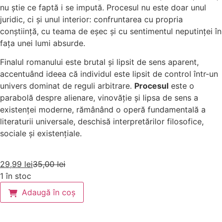
nu știe ce faptă i se impută. Procesul nu este doar unul
juridic, ci și unul interior: confruntarea cu propria
conștiință, cu teama de eșec și cu sentimentul neputinței în
fața unei lumi absurde.
Finalul romanului este brutal și lipsit de sens aparent,
accentuând ideea că individul este lipsit de control într-un
univers dominat de reguli arbitrare.
Procesul
este o
parabolă despre alienare, vinovăție și lipsa de sens a
existenței moderne, rămânând o operă fundamentală a
literaturii universale, deschisă interpretărilor filosofice,
sociale și existențiale.
29,99
lei
35,00
lei
1 în stoc
Adaugă în coș