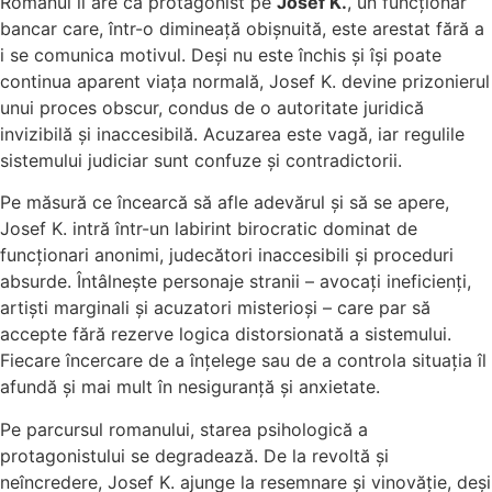
Romanul îl are ca protagonist pe
Josef K.
, un funcționar
bancar care, într-o dimineață obișnuită, este arestat fără a
i se comunica motivul. Deși nu este închis și își poate
continua aparent viața normală, Josef K. devine prizonierul
unui proces obscur, condus de o autoritate juridică
invizibilă și inaccesibilă. Acuzarea este vagă, iar regulile
sistemului judiciar sunt confuze și contradictorii.
Pe măsură ce încearcă să afle adevărul și să se apere,
Josef K. intră într-un labirint birocratic dominat de
funcționari anonimi, judecători inaccesibili și proceduri
absurde. Întâlnește personaje stranii – avocați ineficienți,
artiști marginali și acuzatori misterioși – care par să
accepte fără rezerve logica distorsionată a sistemului.
Fiecare încercare de a înțelege sau de a controla situația îl
afundă și mai mult în nesiguranță și anxietate.
Pe parcursul romanului, starea psihologică a
protagonistului se degradează. De la revoltă și
neîncredere, Josef K. ajunge la resemnare și vinovăție, deși