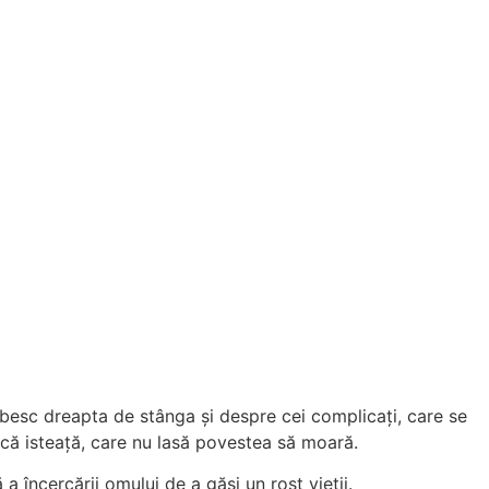
besc dreapta de stânga și despre cei complicați, care se
ică isteață, care nu lasă povestea să moară.
încercării omului de a găsi un rost vieții.