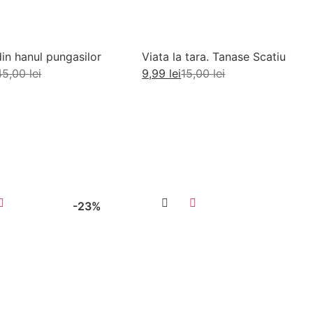
din hanul pungasilor
Viata la tara. Tanase Scatiu
45,00
lei
9,99
lei
15,00
lei
augă în coș
Adaugă în coș
-23%