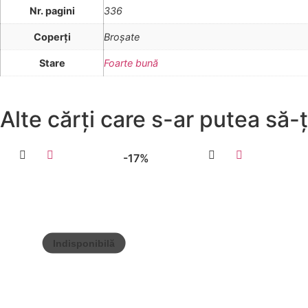
Nr. pagini
336
Coperţi
Broşate
Stare
Foarte bună
Alte cărți care s-ar putea să-ț
-17%