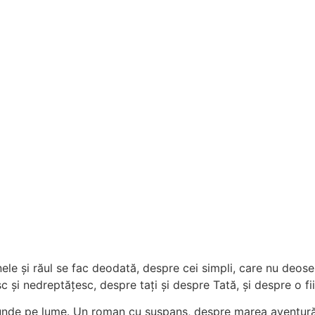
le și răul se fac deodată, despre cei simpli, care nu deose
 și nedreptățesc, despre tați și despre Tată, și despre o fi
iunde pe lume. Un roman cu suspans, despre marea aventură a 