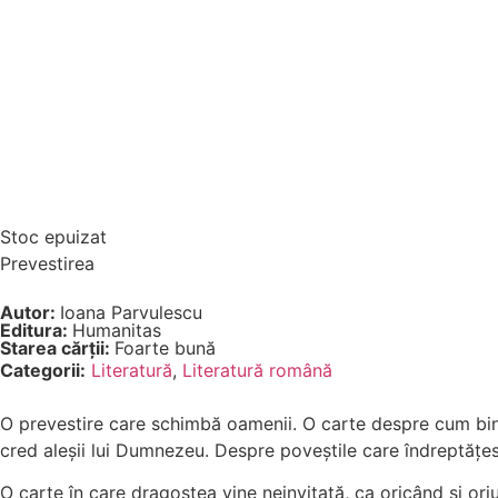
Stoc epuizat
Prevestirea
Autor:
Ioana Parvulescu
Editura:
Humanitas
Starea cărții:
Foarte bună
Categorii:
Literatură
,
Literatură română
O prevestire care schimbă oamenii. O carte despre cum bine
cred aleșii lui Dumnezeu. Despre poveștile care îndreptățesc
O carte în care dragostea vine neinvitată, ca oricând și or