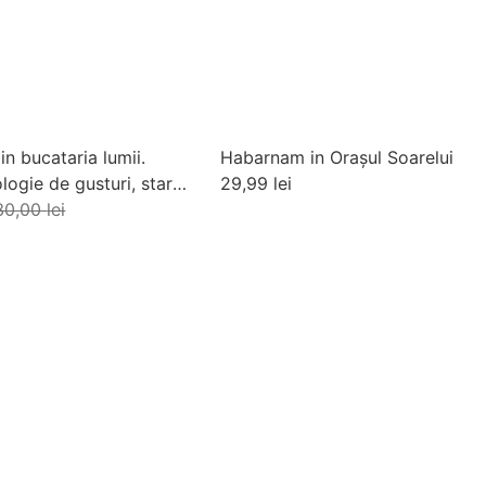
in bucataria lumii.
Habarnam in Orașul Soarelui
logie de gusturi, stari
29,99
lei
30,00
lei
Adaugă în coș
augă în coș