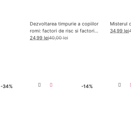
Dezvoltarea timpurie a copiilor
Misterul 
romi: factori de risc si factori
34,99
lei
de protectie
24,99
lei
40,00
lei
Ad
Adaugă în coș
-34%
-14%