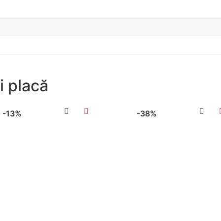
i placă
-13%
-38%