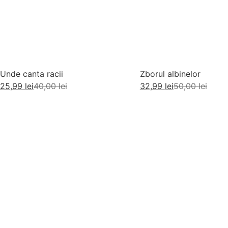
Unde canta racii
Zborul albinelor
25,99
lei
40,00
lei
32,99
lei
50,00
lei
Adaugă în coș
Adaugă în coș