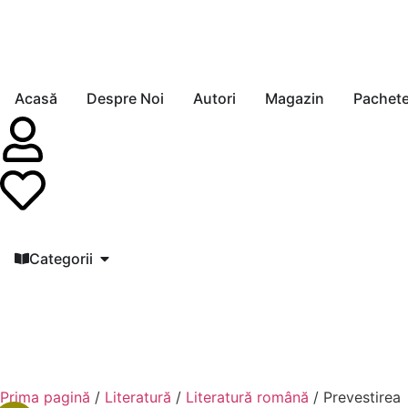
Acasă
Despre Noi
Autori
Magazin
Pachet
Categorii
Prima pagină
/
Literatură
/
Literatură română
/ Prevestirea