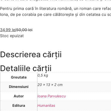
Pentru prima oară în literatura română, un roman care reface
Iona, de pe corabia pe care călătorește și din cetatea cu sc
34,99
lei
50,00
lei
Stoc epuizat
Descrierea cărții
Detaliile cărții
0,5 kg
Greutate
20 × 13 × 2 cm
Dimensiuni
Autor
Ioana Parvulescu
Editura
Humanitas