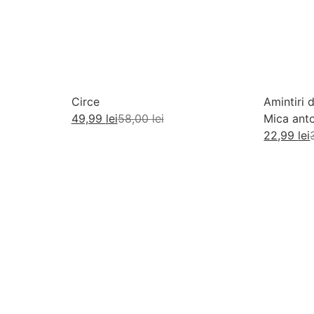
Circe
Amintiri d
49,99
lei
58,00
lei
Mica anto
si gustari
22,99
lei
Adaugă în coș
Ad