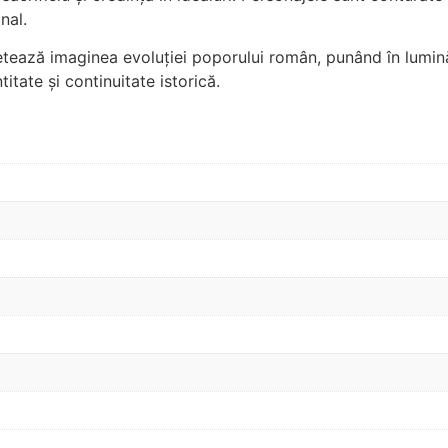
nal.
ompletează imaginea evoluției poporului român, punând în lu
itate și continuitate istorică.