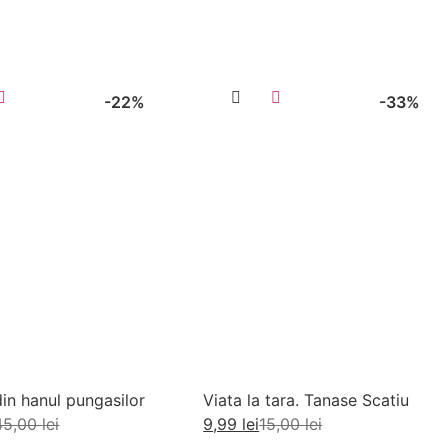
-22%
-33%
din hanul pungasilor
Viata la tara. Tanase Scatiu
45,00
lei
9,99
lei
15,00
lei