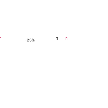
augă în coș
Adaugă în coș
-23%