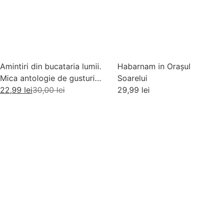
Amintiri din bucataria lumii.
Habarnam in Orașul
Mica antologie de gusturi,
Soarelui
stari si gustari
22,99
lei
30,00
lei
29,99
lei
Adaugă în coș
Adaugă în coș