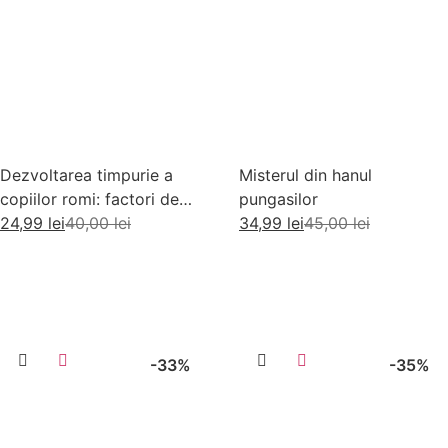
Dezvoltarea timpurie a
Misterul din hanul
copiilor romi: factori de
pungasilor
risc si factori de protectie
24,99
lei
40,00
lei
34,99
lei
45,00
lei
Adaugă în coș
Adaugă în coș
-33%
-35%