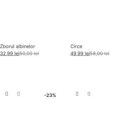
Zborul albinelor
Circe
32,99
lei
50,00
lei
49,99
lei
58,00
lei
Adaugă în coș
Adaugă în coș
-23%