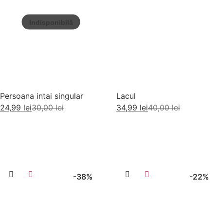
Persoana intai singular
Lacul
24,99
lei
30,00
lei
34,99
lei
40,00
lei
Citește mai mult
Adaugă în coș
-38%
-22%