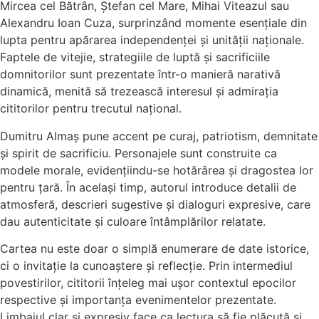
Mircea cel Bătrân, Ștefan cel Mare, Mihai Viteazul sau
Alexandru Ioan Cuza, surprinzând momente esențiale din
lupta pentru apărarea independenței și unității naționale.
Faptele de vitejie, strategiile de luptă și sacrificiile
domnitorilor sunt prezentate într-o manieră narativă
dinamică, menită să trezească interesul și admirația
cititorilor pentru trecutul național.
Dumitru Almaș pune accent pe curaj, patriotism, demnitate
și spirit de sacrificiu. Personajele sunt construite ca
modele morale, evidențiindu-se hotărârea și dragostea lor
pentru țară. În același timp, autorul introduce detalii de
atmosferă, descrieri sugestive și dialoguri expresive, care
dau autenticitate și culoare întâmplărilor relatate.
Cartea nu este doar o simplă enumerare de date istorice,
ci o invitație la cunoaștere și reflecție. Prin intermediul
povestirilor, cititorii înțeleg mai ușor contextul epocilor
respective și importanța evenimentelor prezentate.
Limbajul clar și expresiv face ca lectura să fie plăcută și