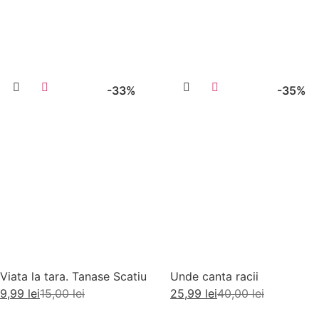
Adaugă în coș
Adaugă în coș
-33%
-35%
Viata la tara. Tanase Scatiu
Unde canta racii
9,99
lei
15,00
lei
25,99
lei
40,00
lei
Adaugă în coș
Adaugă în coș