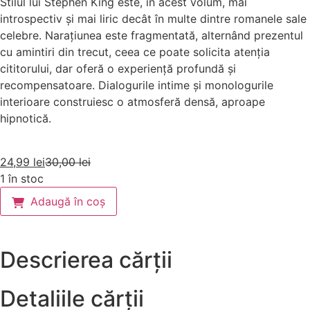
Stilul lui Stephen King este, în acest volum, mai
introspectiv și mai liric decât în multe dintre romanele sale
celebre. Narațiunea este fragmentată, alternând prezentul
cu amintiri din trecut, ceea ce poate solicita atenția
cititorului, dar oferă o experiență profundă și
recompensatoare. Dialogurile intime și monologurile
interioare construiesc o atmosferă densă, aproape
hipnotică.
24,99
lei
30,00
lei
1 în stoc
Adaugă în coș
Descrierea cărții
Detaliile cărții