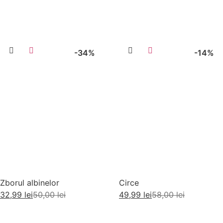
-34%
-14%
Zborul albinelor
Circe
32,99
lei
50,00
lei
49,99
lei
58,00
lei
Adaugă în coș
Adaugă în coș