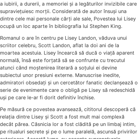
a iubirii, a durerii, a memoriei și a legăturilor invizibile care
supraviețuiesc morții. Considerată de autor însuși una
dintre cele mai personale cărți ale sale, Povestea lui Lisey
ocupă un loc aparte în bibliografia lui Stephen King.
Romanul o are în centru pe Lisey Landon, văduva unui
scriitor celebru, Scott Landon, aflat la doi ani de la
moartea acestuia. Lisey încearcă să ducă o viață aparent
normală, însă este forțată să se confrunte cu trecutul
atunci când moștenirea literară a soțului ei devine
subiectul unor presiuni externe. Manuscrise inedite,
admiratori obsedați și un cercetător fanatic declanșează o
serie de evenimente care o obligă pe Lisey să redeschidă
uși pe care le-ar fi dorit definitiv închise.
Pe măsură ce povestea avansează, cititorul descoperă că
relația dintre Lisey și Scott a fost mult mai complexă
decât părea. Căsnicia lor a fost clădită pe un limbaj intim,
pe ritualuri secrete și pe o lume paralelă, ascunsă privirilor