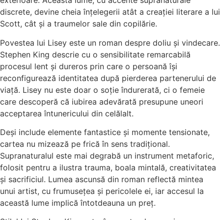
exterioare. Această lume, cu accente supranaturale
discrete, devine cheia înțelegerii atât a creației literare a lui
Scott, cât și a traumelor sale din copilărie.
Povestea lui Lisey este un roman despre doliu și vindecare.
Stephen King descrie cu o sensibilitate remarcabilă
procesul lent și dureros prin care o persoană își
reconfigurează identitatea după pierderea partenerului de
viață. Lisey nu este doar o soție îndurerată, ci o femeie
care descoperă că iubirea adevărată presupune uneori
acceptarea întunericului din celălalt.
Deși include elemente fantastice și momente tensionate,
cartea nu mizează pe frică în sens tradițional.
Supranaturalul este mai degrabă un instrument metaforic,
folosit pentru a ilustra trauma, boala mintală, creativitatea
și sacrificiul. Lumea ascunsă din roman reflectă mintea
unui artist, cu frumusețea și pericolele ei, iar accesul la
această lume implică întotdeauna un preț.