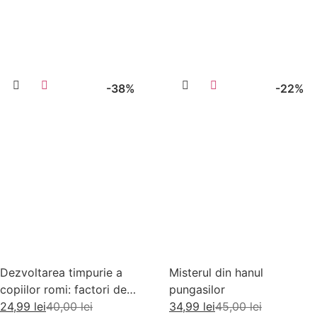
Citește mai mult
Adaugă în coș
-38%
-22%
Dezvoltarea timpurie a
Misterul din hanul
copiilor romi: factori de
pungasilor
risc si factori de protectie
24,99
lei
40,00
lei
34,99
lei
45,00
lei