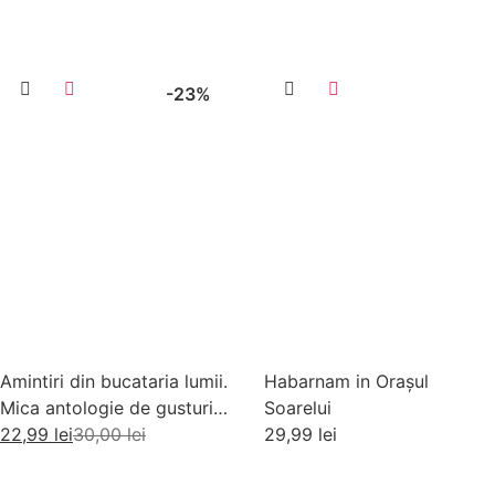
-23%
Amintiri din bucataria lumii.
Habarnam in Orașul
Mica antologie de gusturi,
Soarelui
stari si gustari
22,99
lei
30,00
lei
29,99
lei
Adaugă în coș
Adaugă în coș