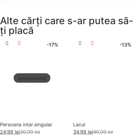
Alte cărți care s-ar putea să-
ți placă
-17%
-13%
Persoana intai singular
Lacul
24,99
lei
30,00
lei
34,99
lei
40,00
lei