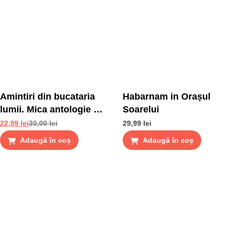
Amintiri din bucataria
Habarnam in Orașul
lumii. Mica antologie de
Soarelui
gusturi, stari si gustari
22,99
lei
30,00
lei
29,99
lei
Adaugă în coș
Adaugă în coș