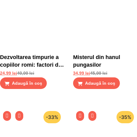
Dezvoltarea timpurie a
Misterul din hanul
copiilor romi: factori de
pungasilor
risc si factori de
24,99
lei
40,00
lei
34,99
lei
45,00
lei
protectie
Adaugă în coș
Adaugă în coș
-33%
-35%