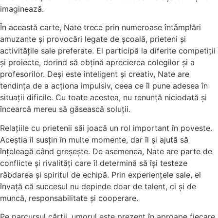
imaginează.
În această carte, Nate trece prin numeroase întâmplări
amuzante și provocări legate de școală, prieteni și
activitățile sale preferate. El participă la diferite competiții
și proiecte, dorind să obțină aprecierea colegilor și a
profesorilor. Deși este inteligent și creativ, Nate are
tendința de a acționa impulsiv, ceea ce îl pune adesea în
situații dificile. Cu toate acestea, nu renunță niciodată și
încearcă mereu să găsească soluții.
Relațiile cu prietenii săi joacă un rol important în poveste.
Aceștia îl susțin în multe momente, dar îl și ajută să
înțeleagă când greșește. De asemenea, Nate are parte de
conflicte și rivalități care îl determină să își testeze
răbdarea și spiritul de echipă. Prin experiențele sale, el
învață că succesul nu depinde doar de talent, ci și de
muncă, responsabilitate și cooperare.
Pe parcursul cărții, umorul este prezent în aproape fiecare