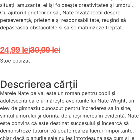
situații amuzante, el își folosește creativitatea și umorul.
Cu ajutorul prietenilor săi, Nate învață lecții despre
perseverență, prietenie și responsabilitate, reușind să
depășească obstacolele și să se maturizeze treptat.
24,99
lei
30,00
lei
Stoc epuizat
Descrierea cărții
Marele Nate pe val este un roman pentru copii și
adolescenți care urmărește aventurile lui Nate Wright, un
elev de gimnaziu cunoscut pentru încrederea sa în sine,
simțul umorului și dorința de a ieși mereu în evidență. Nate
este convins că este destinat succesului și încearcă să
demonstreze tuturor că poate realiza lucruri importante,
chiar dacă planurile sale nu ies întotdeauna așa cum și le