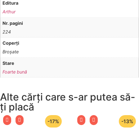
Editura
Arthur
Nr. pagini
224
Coperţi
Broşate
Stare
Foarte bună
Alte cărți care s-ar putea să-
ți placă
-17%
-13%