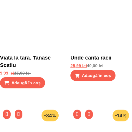
Viata la tara. Tanase
Unde canta racii
Scatiu
25,99
lei
40,00
lei
9,99
lei
15,00
lei
Adaugă în coș
Adaugă în coș
-34%
-14%