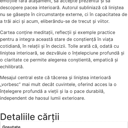
emoțiile fără atașament, să accepte prezentul și să
descopere pacea interioară. Autorul subliniază că liniștea
nu se găsește în circumstanțe externe, ci în capacitatea de
a trăi aici și acum, eliberându-se de trecut și viitor.
Cartea conține meditații, reflecții și exemple practice
pentru a integra această stare de conștiență în viața
cotidiană, în relații și în decizii. Tolle arată că, odată cu
liniștea interioară, se dezvăluie o înțelepciune profundă și
o claritate ce permite alegerea conștientă, empatică și
echilibrată.
Mesajul central este că tăcerea și liniștea interioară
„vorbesc” mai mult decât cuvintele, oferind acces la o
înțelegere profundă a vieții și la o pace durabilă,
independent de haosul lumii exterioare.
Detaliile cărții
Greutate