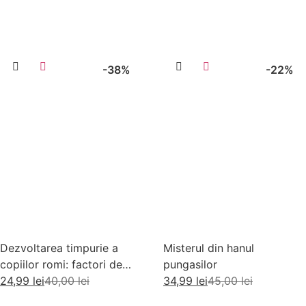
-38%
-22%
Dezvoltarea timpurie a
Misterul din hanul
copiilor romi: factori de
pungasilor
risc si factori de protectie
24,99
lei
40,00
lei
34,99
lei
45,00
lei
Adaugă în coș
Adaugă în coș