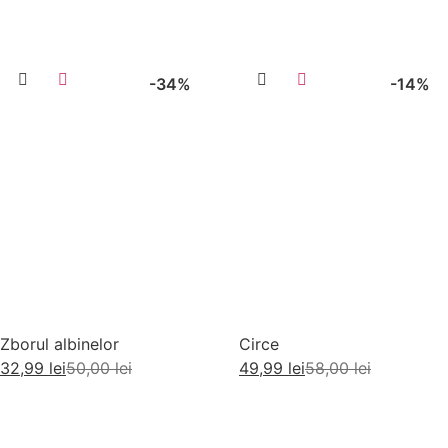
-34%
-14%
Zborul albinelor
Circe
32,99
lei
50,00
lei
49,99
lei
58,00
lei
Adaugă în coș
Adaugă în coș