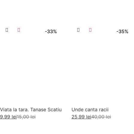
-33%
-35%
Viata la tara. Tanase Scatiu
Unde canta racii
9,99
lei
15,00
lei
25,99
lei
40,00
lei
Adaugă în coș
Adaugă în coș