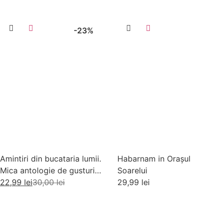
-23%
Amintiri din bucataria lumii.
Habarnam in Orașul
Mica antologie de gusturi,
Soarelui
stari si gustari
22,99
lei
30,00
lei
29,99
lei
Adaugă în coș
Adaugă în coș