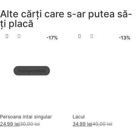
Alte cărți care s-ar putea să-
ți placă
-17%
-13%
Persoana intai singular
Lacul
24,99
lei
30,00
lei
34,99
lei
40,00
lei
Citește mai mult
Adaugă în coș