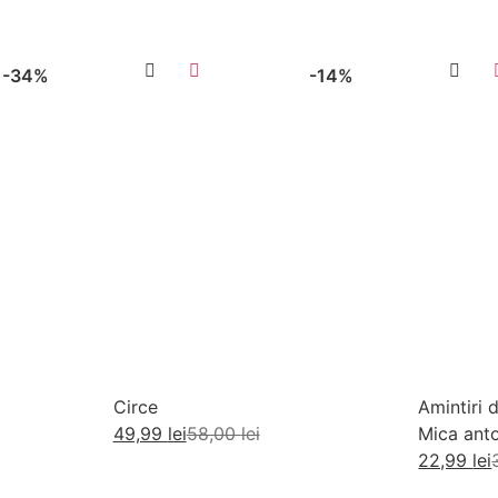
-34%
-14%
Circe
Amintiri d
49,99
lei
58,00
lei
Mica anto
si gustari
22,99
lei
Adaugă în coș