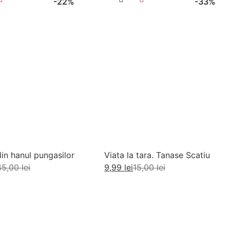
-22%
-33%
din hanul pungasilor
Viata la tara. Tanase Scatiu
45,00
lei
9,99
lei
15,00
lei
augă în coș
Adaugă în coș