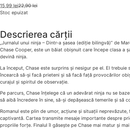
15,99
lei
22,90
lei
Stoc epuizat
Descrierea cărții
„Jurnalul unui ninja – Dintr-a șasea (ediție bilingvă)” de M
Chase Cooper, este un băiat obișnuit care începe clasa a ș
devină ninja.
La început, Chase este surprins și nesigur pe el. El trebuie 
încearcă să-și facă prieteni și să facă față provocărilor obiș
curajul și spiritul de observație.
Pe parcurs, Chase înțelege că un adevărat ninja nu se bazează
să aibă încredere în sine, să-și depășească temerile și să c
Romanul este plin de umor, acțiune și situații neprevăzute, fiin
captivantă. Cartea transmite mesaje importante despre priet
propriile forțe. Finalul îl găsește pe Chase mai matur și mai 