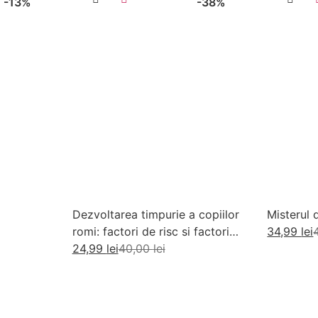
-13%
-38%
Dezvoltarea timpurie a copiilor
Misterul 
romi: factori de risc si factori
34,99
lei
de protectie
24,99
lei
40,00
lei
Ad
Adaugă în coș