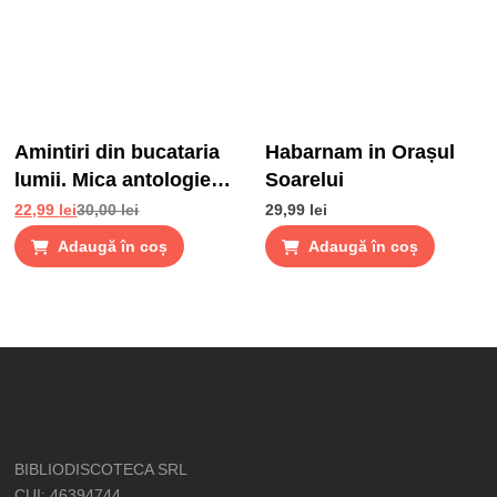
Amintiri din bucataria
Habarnam in Orașul
lumii. Mica antologie
Soarelui
de gusturi, stari si
22,99
lei
30,00
lei
29,99
lei
gustari
Adaugă în coș
Adaugă în coș
BIBLIODISCOTECA SRL
CUI: 46394744