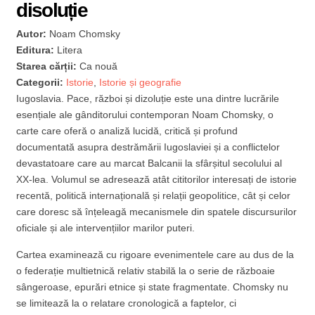
disoluție
Autor:
Noam Chomsky
Editura:
Litera
Starea cărții:
Ca nouă
Categorii:
Istorie
,
Istorie și geografie
Iugoslavia. Pace, război și dizoluție este una dintre lucrările
esențiale ale gânditorului contemporan Noam Chomsky, o
carte care oferă o analiză lucidă, critică și profund
documentată asupra destrămării Iugoslaviei și a conflictelor
devastatoare care au marcat Balcanii la sfârșitul secolului al
XX-lea. Volumul se adresează atât cititorilor interesați de istorie
recentă, politică internațională și relații geopolitice, cât și celor
care doresc să înțeleagă mecanismele din spatele discursurilor
oficiale și ale intervențiilor marilor puteri.
Cartea examinează cu rigoare evenimentele care au dus de la
o federație multietnică relativ stabilă la o serie de războaie
sângeroase, epurări etnice și state fragmentate. Chomsky nu
se limitează la o relatare cronologică a faptelor, ci