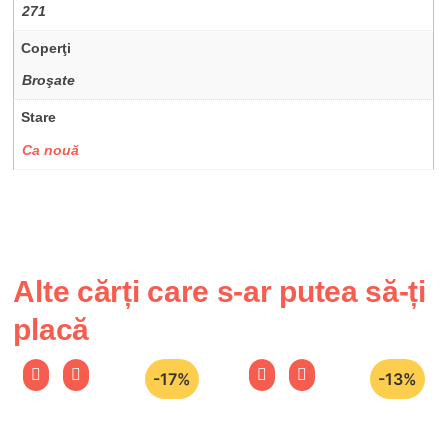
271
Coperţi
Broşate
Stare
Ca nouă
Alte cărți care s-ar putea să-ți
placă
-17%
-13%