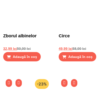
Zborul albinelor
Circe
32,99
lei
50,00
lei
49,99
lei
58,00
lei
Adaugă în coș
Adaugă în coș
-23%