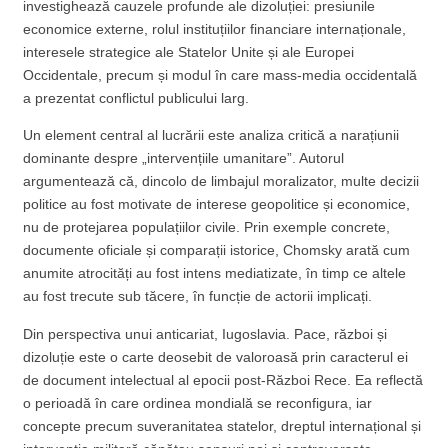
investighează cauzele profunde ale dizoluției: presiunile
economice externe, rolul instituțiilor financiare internaționale,
interesele strategice ale Statelor Unite și ale Europei
Occidentale, precum și modul în care mass-media occidentală
a prezentat conflictul publicului larg.
Un element central al lucrării este analiza critică a narațiunii
dominante despre „intervențiile umanitare”. Autorul
argumentează că, dincolo de limbajul moralizator, multe decizii
politice au fost motivate de interese geopolitice și economice,
nu de protejarea populațiilor civile. Prin exemple concrete,
documente oficiale și comparații istorice, Chomsky arată cum
anumite atrocități au fost intens mediatizate, în timp ce altele
au fost trecute sub tăcere, în funcție de actorii implicați.
Din perspectiva unui anticariat, Iugoslavia. Pace, război și
dizoluție este o carte deosebit de valoroasă prin caracterul ei
de document intelectual al epocii post-Război Rece. Ea reflectă
o perioadă în care ordinea mondială se reconfigura, iar
concepte precum suveranitatea statelor, dreptul internațional și