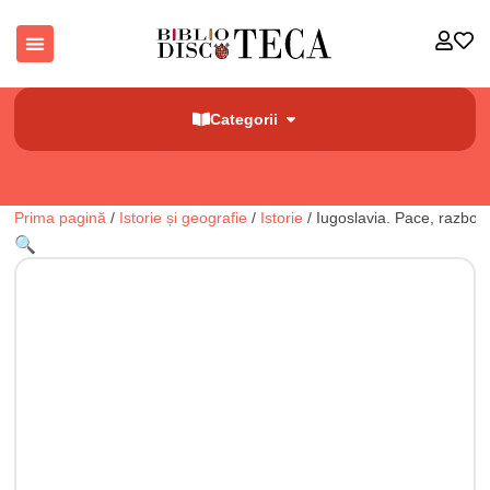
Categorii
Prima pagină
/
Istorie și geografie
/
Istorie
/ Iugoslavia. Pace, razboi s
🔍