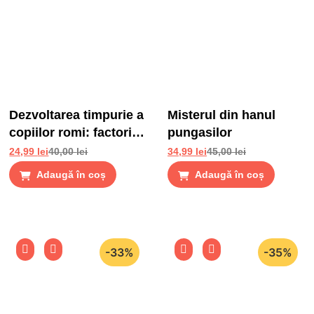
Dezvoltarea timpurie a
Misterul din hanul
copiilor romi: factori
pungasilor
de risc si factori de
24,99
lei
40,00
lei
34,99
lei
45,00
lei
protectie
Adaugă în coș
Adaugă în coș
-33%
-35%