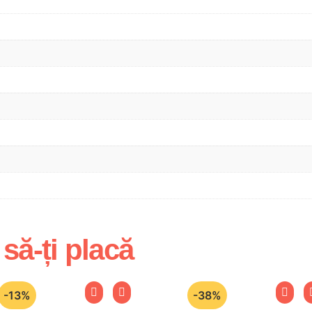
 să-ți placă
-13%
-38%