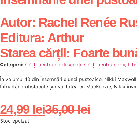
Autor:
Rachel Renée Rus
Editura:
Arthur
Starea cărții:
Foarte bun
Categorii:
Cărți pentru adolescenți
,
Cărți pentru copii
,
Lite
În volumul 10 din Însemnările unei puștoaice, Nikki Maxwell
Înfruntând obstacole și rivalitatea cu MacKenzie, Nikki înv
24,99
lei
35,00
lei
Stoc epuizat