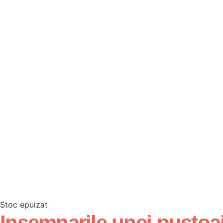
Stoc epuizat
Insemnarile unei pustoa