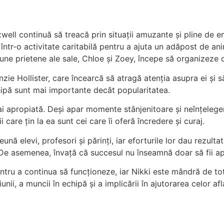
xwell continuă să treacă prin situații amuzante și pline de e
într-o activitate caritabilă pentru a ajuta un adăpost de anim
une prietene ale sale, Chloe și Zoey, începe să organizeze d
nzie Hollister, care încearcă să atragă atenția asupra ei și s
hipă sunt mai importante decât popularitatea.
mai apropiată. Deși apar momente stânjenitoare și neînțeleger
 care țin la ea sunt cei care îi oferă încredere și curaj.
ă elevi, profesori și părinți, iar eforturile lor dau rezulta
 De asemenea, învață că succesul nu înseamnă doar să fii apre
ntru a continua să funcționeze, iar Nikki este mândră de tot
i, a muncii în echipă și a implicării în ajutorarea celor afla