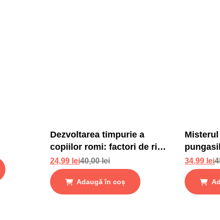
Dezvoltarea timpurie a
Misterul
copiilor romi: factori de risc
pungasi
si factori de protectie
24,99
lei
40,00
lei
34,99
lei
4
Adaugă în coș
Ad