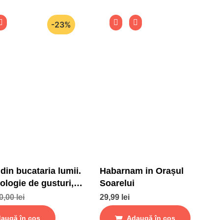
-23%
 din bucataria lumii.
Habarnam in Orașul
ologie de gusturi,
Soarelui
gustari
0,00
lei
29,99
lei
augă în coș
Adaugă în coș