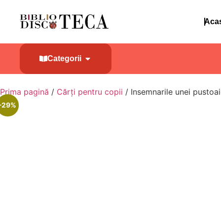
Aca
Categorii
Prima pagină
/
Cărți pentru copii
/ Insemnarile unei pustoa
-29%