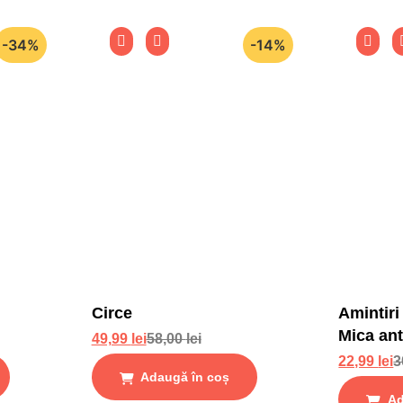
-34%
-14%
Circe
Amintiri
Mica ant
49,99
lei
58,00
lei
stari si 
22,99
lei
3
Adaugă în coș
Ad