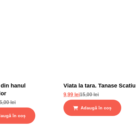
 din hanul
Viata la tara. Tanase Scatiu
lor
9,99
lei
15,00
lei
5,00
lei
Adaugă în coș
augă în coș