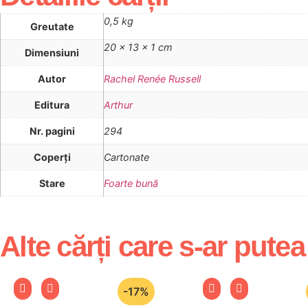
0,5 kg
Greutate
20 × 13 × 1 cm
Dimensiuni
Autor
Rachel Renée Russell
Editura
Arthur
Nr. pagini
294
Coperţi
Cartonate
Stare
Foarte bună
Alte cărți care s-ar putea
-17%