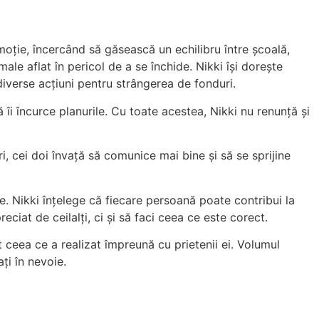
moție, încercând să găsească un echilibru între școală,
ale aflat în pericol de a se închide. Nikki își dorește
iverse acțiuni pentru strângerea de fonduri.
ă îi încurce planurile. Cu toate acestea, Nikki nu renunță și
i, cei doi învață să comunice mai bine și să se sprijine
te. Nikki înțelege că fiecare persoană poate contribui la
ciat de ceilalți, ci și să faci ceea ce este corect.
 ceea ce a realizat împreună cu prietenii ei. Volumul
ți în nevoie.