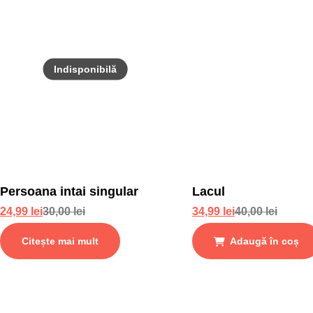
Persoana intai singular
Lacul
24,99
lei
30,00
lei
34,99
lei
40,00
lei
Citește mai mult
Adaugă în coș