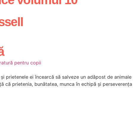
sell
ă
ratură pentru copii
 și prietenele ei încearcă să salveze un adăpost de animale
ață că prietenia, bunătatea, munca în echipă și perseverența