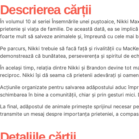
Descrierea cărții
În volumul 10 al seriei Însemnările unei puștoaice, Nikki Ma
prietenie și viața de familie. De această dată, ea se implică 
foarte mult să salveze animalele și, împreună cu cele mai b
Pe parcurs, Nikki trebuie să facă față și rivalității cu MacKe
demonstrează că bunătatea, perseverența și spiritul de ec
În același timp, relația dintre Nikki și Brandon devine tot 
reciproc. Nikki își dă seama că prietenii adevărați și oamenii
Acțiunile organizate pentru salvarea adăpostului aduc împreun
schimbarea în bine a comunității, chiar și prin gesturi mici.
La final, adăpostul de animale primește sprijinul necesar pe
transmite un mesaj despre importanța prieteniei, a compasiuni
Detaliile cărții