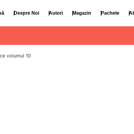
să
Despre Noi
Autori
Magazin
Pachete
A
ice volumul 10