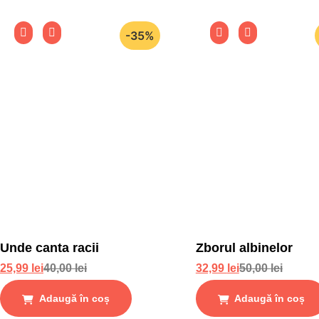
-35%
Unde canta racii
Zborul albinelor
25,99
lei
40,00
lei
32,99
lei
50,00
lei
Adaugă în coș
Adaugă în coș